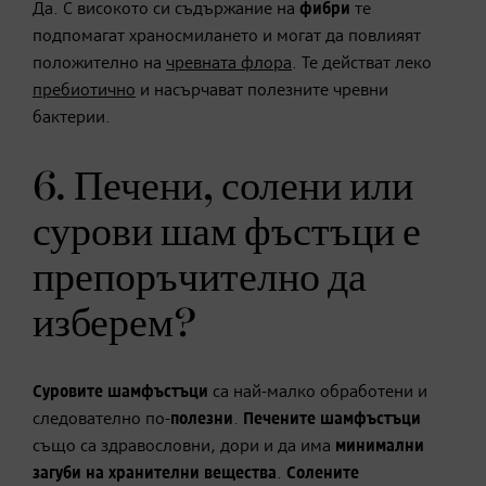
Да. С високото си съдържание на
фибри
те
подпомагат храносмилането и могат да повлияят
положително на
чревната флора
. Те действат леко
пребиотично
и насърчават полезните чревни
бактерии.
6. Печени, солени или
сурови шам фъстъци е
препоръчително да
изберем?
Суровите шамфъстъци
са най-малко обработени и
следователно по-
полезни
.
Печените шамфъстъци
също са здравословни, дори и да има
минимални
загуби на хранителни вещества
.
Солените