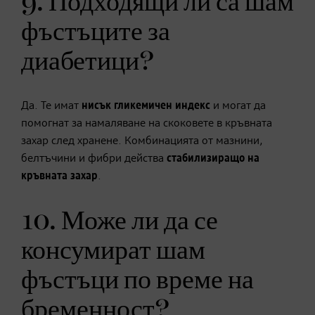
9. Подходящи ли са шам
фъстъците за
диабетици?
Да. Те имат
нисък гликемичен индекс
и могат да
помогнат за намаляване на скоковете в кръвната
захар след хранене. Комбинацията от мазнини,
белтъчини и фибри действа
стабилизиращо на
кръвната захар
.
10. Може ли да се
консумират шам
фъстъци по време на
бременност?