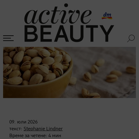
09. юли
2026
текст:
Stephanie Lindner
Време за четене:
4
мин