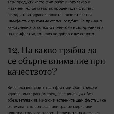
Тези продукти често съдържат много захар и
мазнини, но само малък процент шамфъстък.
Поради това здравословните ползи от чистия
шамфъстък до голяма степен се губят. По принцип
важи следното: колкото по-високо е съдържанието
на шамфъстък, толкова по-добро е качеството.
12. На какво трябва да
се обърне внимание при
качеството?
Висококачествените шам фъстъци ухаят свежо и
ядково, имат равномерен, зеленикав цвят без
обезцветявания. Нискокачествените шам фъстъци се
отличават с плесенясал или гранив мирис или
показват следи от плесен. Наличието на плесен е