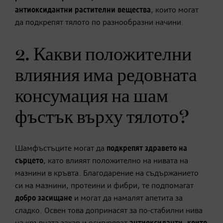
антиоксидантни растителни вещества
, които могат
да подкрепят тялото по разнообразни начини.
2. Какви положителни
влияния има редовната
консумация на шам
фъстък върху тялото?
Шамфъстъците могат да
подкрепят здравето на
сърцето
, като влияят положително на нивата на
мазнини в кръвта. Благодарение на съдържанието
си на мазнини, протеини и фибри, те подпомагат
добро засищане
и могат да
намалят апетита за
сладко
. Освен това допринасят за по-стабилни нива