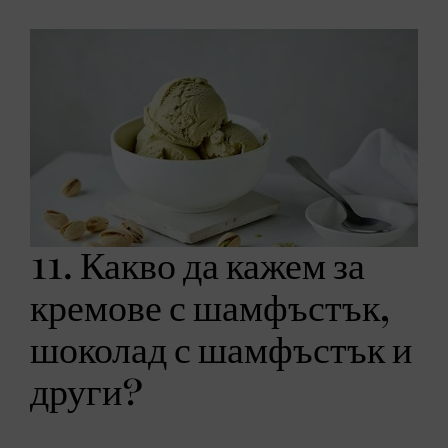
11. Какво да кажем за
кремове с шамфъстък,
шоколад с шамфъстък и
други?