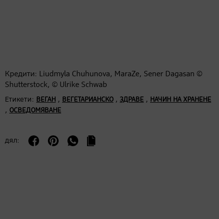
Кредити: Liudmyla Chuhunova, MaraZe, Sener Dagasan ©
Shutterstock, © Ulrike Schwab
Етикети:
,
,
,
ВЕГАН
ВЕГЕТАРИАНСКО
ЗДРАВЕ
НАЧИН НА ХРАНЕНЕ
,
ОСВЕДОМЯВАНЕ
дял: