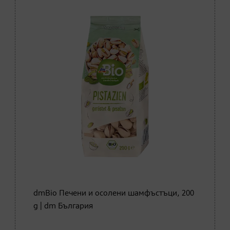
dmBio Печени и осолени шамфъстъци, 200
g | dm България