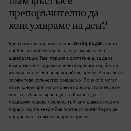
шам фъстък е
препоръчително да
консумираме на ден?
Една разумна порция е около
25–30 g на ден
, което
приблизително отговаря на една малка шепа
шамфъстъци. Тази порция е достатъчна, за да се
възползвате от здравословните предимства, без да
увеличавате излишно калорийния прием. В повечето
случаи това количество е идеално. Понякога могат
да се консумират и по-големи порции, стига те да се
вписват в балансирана диета. Важно е да се
поддържа редовен баланс, тъй като шамфъстъците,
поради своята енергийна плътност, могат бързо да
допринесат за висок калориен прием.