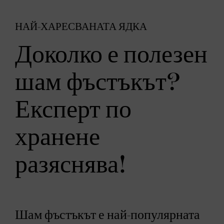
НАЙ-ХАРЕСВАНАТА ЯДКА
Доколко е полезен
шам фъстъкът?
Експерт по
хранене
разяснява!
Шам фъстъкът е най-популярната