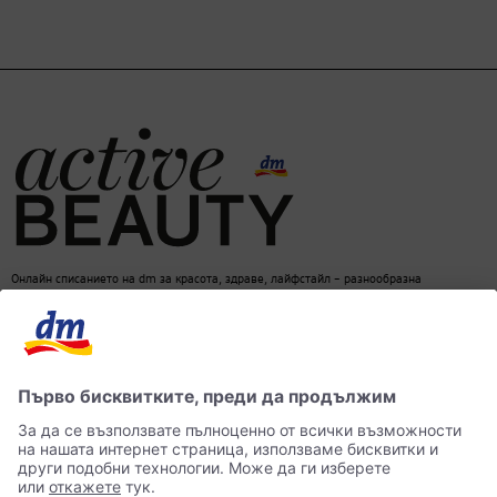
Онлайн списанието на dm за красота, здраве, лайфстайл – разнообразна
информация за един балансиран начин на живот