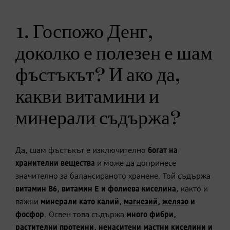
1. Госпожо Денг,
доколко е полезен е шам
фъстъкът? И ако да,
какви витамини и
минерали съдържа?
Да, шам фъстъкът е изключително
богат на
хранителни вещества
и може да допринесе
значително за балансираното хранене. Той съдържа
витамин B6, витамин E и фолиева киселина
, както и
важни
минерали като калий,
магнезий
,
желязо
и
фосфор
. Освен това съдържа
много фибри,
растителни протеини, ненаситени мастни киселини и