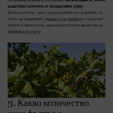
на кръвната захар и осигуряват
антиоксиданти, които
защитават клетките от оксидативен
стрес
.
Допълнително, чрез съдържанието си на фибри, те
могат да подкрепят
здравето на червата
и съдържат
лутеин и зеаксантин, важни растителни вещества за
здравето на очите
.
3. Какво количество