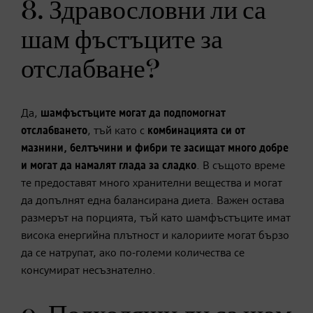
8. Здравословни ли са
шам фъстъците за
отслабване?
Да,
шамфъстъците могат да подпомогнат
отслабването
, тъй като с
комбинацията си от
мазнини, белтъчини и фибри те засищат много добре
и могат да
намалят глада за сладко
. В същото време
те предоставят много хранителни вещества и могат
да допълнят една балансирана диета. Важен остава
размерът на порцията, тъй като шамфъстъците имат
висока енергийна плътност и калориите могат бързо
да се натрупат, ако по-големи количества се
консумират несъзнателно.