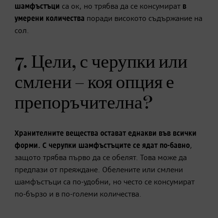
шамфъстъци
са ок, но трябва да се консумират
в
умерени количества
поради високото съдържание на
сол.
7. Цели, с черупки или
смлени – коя опция е
препоръчителна?
Хранителните вещества остават еднакви във всички
форми. С черупки шамфъстъците се ядат по-бавно
,
защото трябва първо да се обелят. Това може да
предпази от преяждане. Обелените или смлени
шамфъстъци са по-удобни, но често се консумират
по-бързо и в по-големи количества.