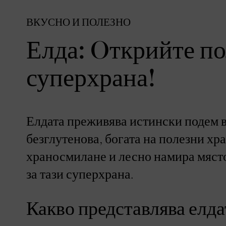
ВКУСНО И ПОЛЕЗНО
Елда: Oткрийте по
суперхрана!
Елдата преживява истински подем в 
безглутенова, богата на полезни хр
храносмилане и лесно намира място 
за тази суперхрана.
Какво представлява елд