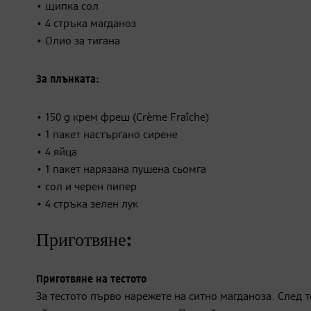
• щипка сол
• 4 стръка магданоз
• Олио за тигана
За плънката:
• 150 g крем фреш (Crème Fraîche)
• 1 пакет настъргано сирене
• 4 яйца
• 1 пакет нарязана пушена сьомга
• сол и черен пипер
• 4 стръка зелен лук
Приготвяне:
Приготвяне на тестото
За тестото първо нарежете на ситно магданоза. След т