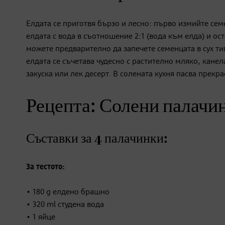
Елдата се приготвя бързо и лесно: първо измийте сем
елдата с вода в съотношение 2:1 (вода към елда) и ост
можете предварително да запечете семенцата в сух тиг
елдата се съчетава чудесно с растително мляко, канел
закуска или лек десерт. В солената кухня пасва прекр
Рецепта: Солени палачин
Съставки за 4 палачинки:
За тестото:
• 180 g елдено брашно
• 320 ml студена вода
• 1 яйце