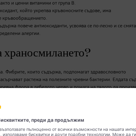
както и ценни витамини от група B.
иоксидант, който укрепва кръвоносните съдове, има
е кръвообращението.
ъдържа повече антиоксиданти, усвоява се по-лесно и се смята
пределени алергии.
за храносмилането?
ва. Фибрите, които съдържа, подпомагат здравословното
насърчават растежа на полезните чревни бактерии. Елдата съ
чревна флора в дебелото черво и помага на тялото да произ
ствителен стомах или синдром на раздразнените черва, елдат
и вещества алтернатива, защото е лесно смилаема и не съдър
юто си?