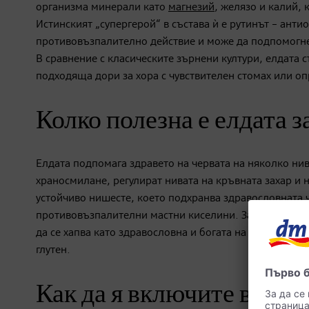
организма минерали като
магнезий
, желязо и калий, 
Истинският „супергерой“ в състава ѝ е рутинът – ант
противовъзпалително действие и може да подпомогн
В сравнение с класическите зърнени култури, елдата с
подходяща дори за хора с чувствителен стомах или о
Колко полезна е елдата 
Елдата подпомага здравето на червата на няколко ни
храносмилане, регулират нивата на кръвната захар и 
устойчиво нишесте, което подхранва здравословната 
противовъзпалителни мастни киселини. За хора с чув
да се хапва като здравословна и богата на хранителн
глутен.
Как да я включите в мен