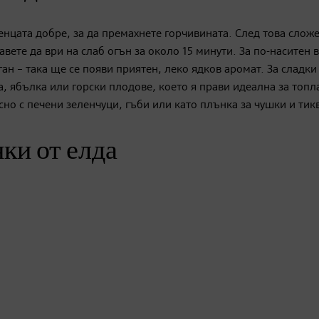
енцата добре, за да премахнете горчивината. След това слож
авете да ври на слаб огън за около 15 минути. За по-наситен в
ан – така ще се появи приятен, леко ядков аромат. За сладки
а, ябълка или горски плодове, което я прави идеална за топл
асно с печени зеленчуци, гъби или като плънка за чушки и тик
ки от елда