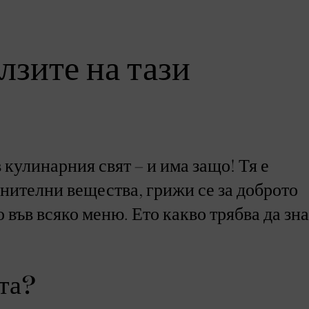
лзите на тази
кулинарния свят – и има защо! Тя е
анителни вещества, грижи се за доброто
във всяко меню. Ето какво трябва да зн
ата?