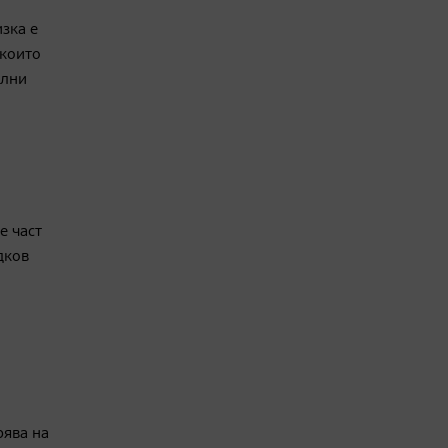
зка е
 които
елни
е част
дков
рява на