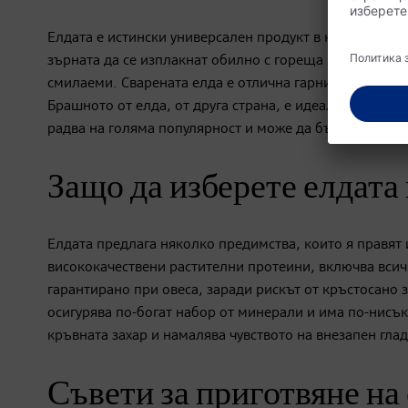
Елдата е истински универсален продукт в кухнята и м
зърната да се изплакнат обилно с гореща вода и да се
смилаеми. Сварената елда е отлична гарнитура, чудес
Брашното от елда, от друга страна, е идеално за нап
радва на голяма популярност и може да бъде консумир
Защо да изберете елдата
Елдата предлага няколко предимства, които я правят 
висококачествени растителни протеини, включва всичк
гарантирано при овеса, заради рискът от кръстосано з
осигурява по-богат набор от минерали и има по-нисъ
кръвната захар и намалява чувството на внезапен глад
Съвети за приготвяне на