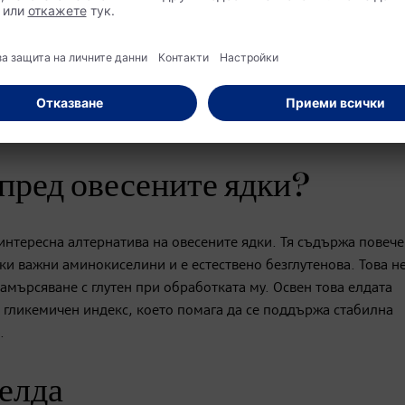
оже да се приготви по много начини. Преди готвене се препор
 накиснат за кратко, ако е необходимо. Това ще ги направи п
но допълнение към салати или идеална основа за хранителни
равата на палачинки или сладкиши без глутен. Кашата от елда
ана както топла, така и студена.
 пред овесените ядки?
интересна алтернатива на овесените ядки. Тя съдържа повече
и важни аминокиселини и е естествено безглутенова. Това не
амърсяване с глутен при обработката му. Освен това елдата
к гликемичен индекс, което помага да се поддържа стабилна
.
 елда