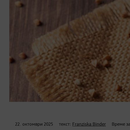
22. октомври
2025
текст:
Franziska Binder
Време за