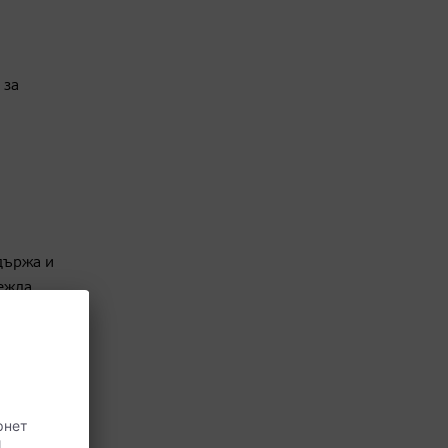
 за
държа и
вежда
а може
жа