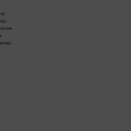
ете
кус
 ястия
а
вички.