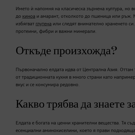
Името ѝ напомня на класическа зърнена култура, но 
до
киноа
и амарант, отколкото до пшеница или ръж. М
избягват
глутена
или следят внимателно храненето си. 
протеини, фибри и важни минерали.
Откъде произхожда?
Първоначално елдата идва от Централна Азия. Оттам т
от традиционната кухня в много страни като например
вкус и се консумира редовно.
Какво трябва да знаете з
Елдата е богата на ценни хранителни вещества. Тя с
есенциални аминокиселини, което я прави подходяща 