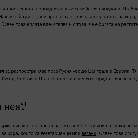
всъщност елдата принадлежи към семейство лападови. По-бли
алките ѝ триъгълни зрънца са отлична алтернатива за хора,
Освен това елдата впечатлява и с това, че е богата на растит
я се разпространява през Русия чак до Централна Европа. Тя 
 Русия, Япония и Полша, където е ценена заради своя леко я
а нея?
ъдържа висококачествени растителни
белтъчини
и всички осем
за хора, които са вегетарианци или
вегани
. Освен това осигу