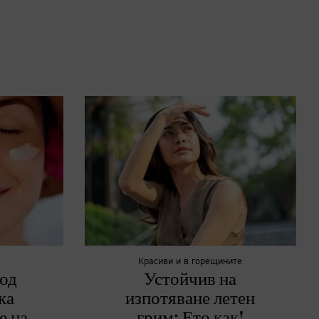
Красиви и в горещините
од
Устойчив на
ка
изпотяване летен
е на
грим: Ето как!