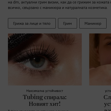
на dm, актуални грим визии, как да се грижим за кожата 
всичко, свързано с маникюра и натуралната козметика.
Грижа за лице и тяло
Грим
Маникюр
Максимална устойчивост
уст
Tubing спирала:
Сл
Новият хит!
ус
ва