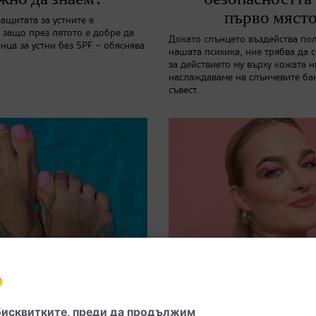
първо място
ащитата за устните е
 защо през лятото е добре да
Докато слънцето въздейства по
нца за устни без SPF – обяснява
нашата психика, ние трябва да 
за действието му върху кожата ни
наслаждаваме на слънчевите бан
съвест.
Ходила на показ
Let’s party!
ални тенденции в
Фестивален гр