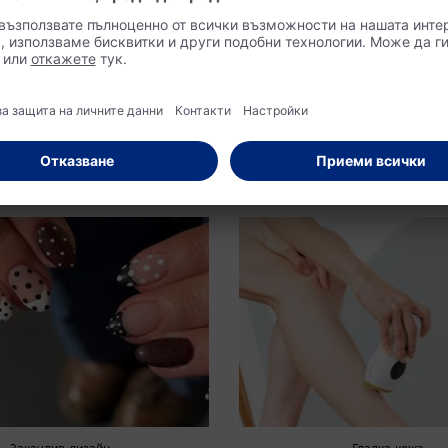
кюра за 2026 г.
най-актуалните 
за 2026 г.
телни нюанси и нови
и на френския педикюр до
Който вече търси вдъхновение за
 цветове: нека Ви покажем кои
Electric Love & Co., е точно на 
 популярни през 2026 г.
място. Показваме най-модерните
фестивален грим!