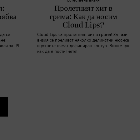
Естествена визия
я:
Пролетният хит в
рябва
грима: Как да носим
Cloud Lips?
да се
Cloud Lips са пролетният хит в грима! За тази
ане:
визия се преливат няколко деликатни нюанса
оси за IPL
и устните нямат дефиниран контур. Вижте тук
как да я постигнете!