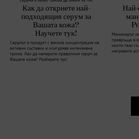
Серуми и какво трябва да знаем за тях
Как да откриете най-
Най-
подходящия серум за
ман
Вашата кожа?
Po
Научете тук!
Маникюрът на 
превръща в е
Серумът е продукт с висока концентрация на
нокти тази го
активни съставки и осигурява интензивна
направите ус
грижа. Как да намерите правилния серум за
Вашата кожа? Разберете тук!