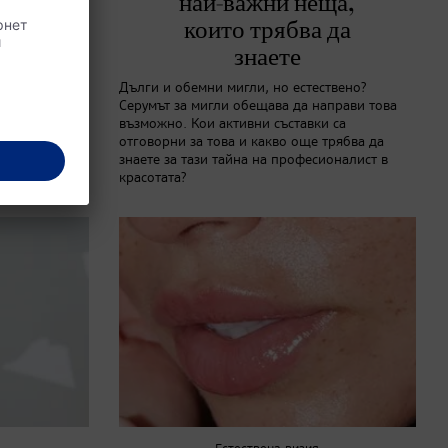
визии
най-важни неща,
които трябва да
знаете
 Frequency,
правилното
Дълги и обемни мигли, но естествено?
 визии за
Серумът за мигли обещава да направи това
възможно. Кои активни съставки са
отговорни за това и какво още трябва да
знаете за тази тайна на професионалист в
красотата?