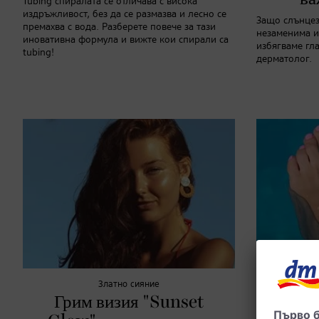
Tubing спиралата се отличава с висока
издръжливост, без да се размазва и лесно се
Защо слънцез
премахва с вода. Разберете повече за тази
незаменима и
иновативна формула и вижте кои спирали са
избягваме гла
tubing!
дерматолог.
Златно сияние
Грим визия "Sunset
Акту