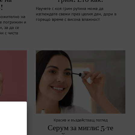
!
Научете с коя грим рутина може да
изглеждате свежи през целия ден, дори в
ложително на
горещо време с висока влажност.
се погрижим и
, за да се
и с чиста
Красив и въздействащ поглед
им:
Серум за мигли: 5-те