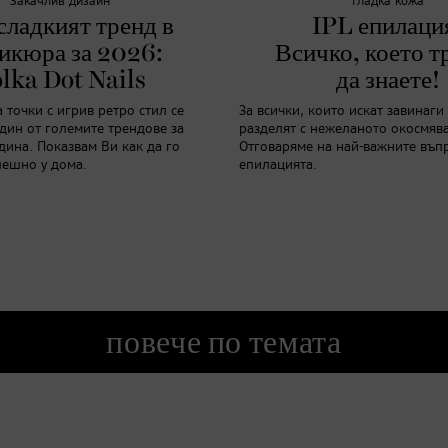
Закачлив дизайн
Гладка кожа
сладкият тренд в
IPL епилаци
икюра за 2026:
Всичко, което т
lka Dot Nails
да знаете!
точки с игрив ретро стил се
За всички, които искат завинаги 
дин от големите трендове за
разделят с нежеланото окосмяв
дина. Показвам Ви как да го
Отговаряме на най-важните въпр
пешно у дома.
епилацията.
повече по темата