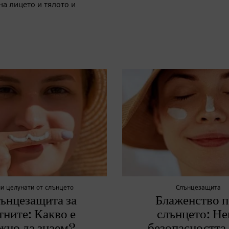
на лицето и тялото и
ни целунати от слънцето
Слънцезащита
ънцезащита за
Блаженство п
тните: Какво е
слънцето: Не
жно да знаем?
безопасността 