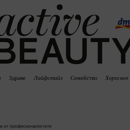
а
Здраве
Лайфстайл
Семейство
Хороскоп
ети от професионалистите