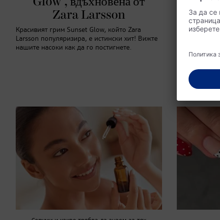
Glow", вдъхновена от
педи
Zara Larsson
От нежни пас
интерпретаци
Красивият грим Sunset Glow, който Zara
смели и ярки
Larsson популяризира, е истински хит! Вижте
дизайни ще са
нашите насоки как да го постигнете.