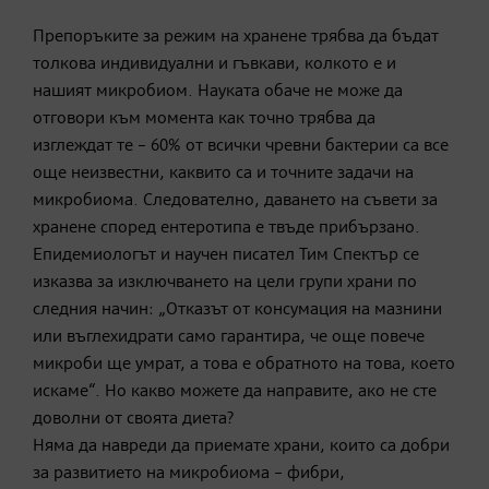
Препоръките за режим на хранене трябва да бъдат
толкова индивидуални и гъвкави, колкото е и
нашият микробиом. Науката обаче не може да
отговори към момента как точно трябва да
изглеждат те – 60% от всички чревни бактерии са все
още неизвестни, каквито са и точните задачи на
микробиома. Следователно, даването на съвети за
хранене според ентеротипа е твъде прибързано.
Епидемиологът и научен писател Тим Спектър се
изказва за изключването на цели групи храни по
следния начин: „Отказът от консумация на мазнини
или въглехидрати само гарантира, че още повече
микроби ще умрат, а това е обратното на това, което
искаме“. Но какво можете да направите, ако не сте
доволни от своята диета?
Няма да навреди да приемате храни, които са добри
за развитието на микробиома – фибри,