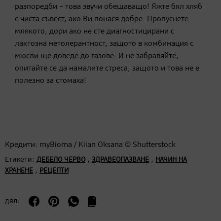
разпоредби – това звучи обещаващо! Яжте бял хляб
с чиста съвест, ако Ви понася добре. Пропуснете
млякото, дори ако не сте диагностицирани с
лактозна нетолерантност, защото в комбинация с
мюсли ще доведе до газове. И не забравяйте,
опитайте се да намалите стреса, защото и това не е
полезно за стомаха!
Кредити: myBioma / Kiian Oksana © Shutterstock
Етикети:
,
,
ДЕБЕЛО ЧЕРВО
ЗДРАВЕОПАЗВАНЕ
НАЧИН НА
,
ХРАНЕНЕ
РЕЦЕПТИ
дял: