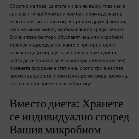
Обратно на това, диетата ни влияе върху това как е
съставен микробиомът и кои бактерии оцеляват в
червата ни, но за това играят роля и други фактори,
като начин на живот, заобикалящата среда, гените.
Всички тези фактори обуславят нашия микробиом
толкова индувидуално, както е при пръстовите
отпечатъци (и поради тази причина няма диета,
която да се прилага за всички хора с еднакъв успех).
Чревната флора не е статична: около три дни след
промяна в диетата и при нея се регистрира промяна,
както е и при прием на антибиотици.
Вместо диета: Хранете
се индивидуално според
Вашия микробиом