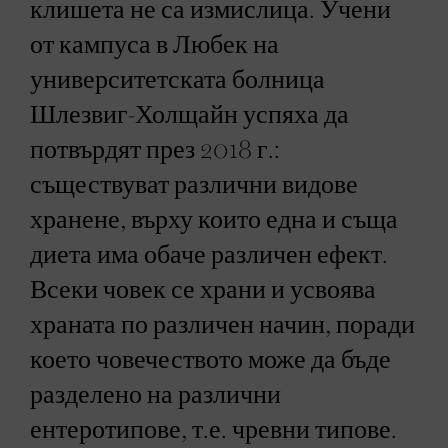
клишета не са измислица. Учени
от кампуса в Любек на
университетската болница
Шлезвиг-Холщайн успяха да
потвърдят през 2018 г.:
съществуват различни видове
хранене, върху които една и съща
диета има обаче различен ефект.
Всеки човек се храни и усвоява
храната по различен начин, поради
което човечеството може да бъде
разделено на различни
ентеротипове, т.е. чревни типове.