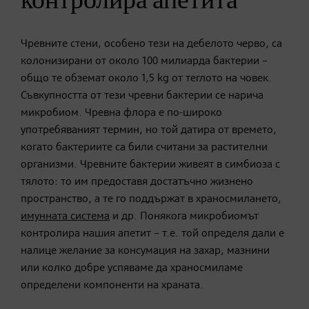
контролира апетита
Чревните стени, особено тези на дебелото черво, са
колонизирани от около 100 милиарда бактерии –
общо те обземат около 1,5 kg от теглото на човек.
Съвкупността от тези чревни бактерии се нарича
микробиом. Чревна флора е по-широко
употребяваният термин, но той датира от времето,
когато бактериите са били считани за растителни
организми. Чревните бактерии живеят в симбиоза с
тялото: то им предоставя достатъчно жизнено
пространство, а те го поддържат в храносмилането,
имунната система
и др. Понякога микробиомът
контролира нашия апетит – т.е. той определя дали е
налице желание за консумация на захар, мазнини
или колко добре успяваме да храносмиламе
определени компоненти на храната.