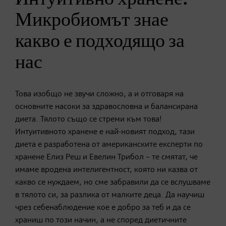
Микробиомът знае
какво е подходящо за
нас
Това изобщо не звучи сложно, а и отговаря на
основните насоки за здравословна и балансирана
диета. Тялото също се стреми към това!
Интуитивното хранене е най-новият подход, тази
диета е разработена от американските експерти по
хранене Елиз Реш и Евелин Трибол – те смятат, че
имаме вродена интелигентност, която ни казва от
какво се нуждаем, но сме забравили да се вслушваме
в тялото си, за разлика от малките деца. Да научиш
чрез себенаблюдение кое е добро за теб и да се
храниш по този начин, а не според диетичните