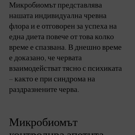
Микробиомът представлява
нашата индивидуална чревна
флора и е отговорен за успеха на
една диета повече от това колко
време е спазвана. В днешно време
е доказано, че червата
взаимодействат тясно с психиката
– както е при синдрома на
раздразнените черва.
Микробиомът