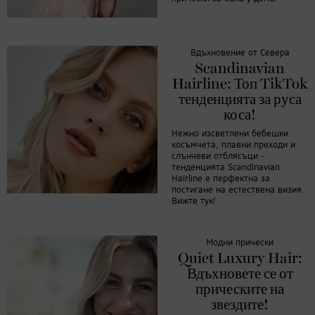
Вдъхновение от Севера
Scandinavian
Hairline: Топ TikTok
тенденцията за руса
коса!
Нежно изсветлени бебешки
косъмчета, плавни преходи и
слънчеви отблясъци -
тенденцията Scandinavian
Hairline е перфектна за
постигане на естествена визия.
Вижте тук!
Модни прически
Quiet Luxury Hair:
Вдъхновете се от
прическите на
звездите!