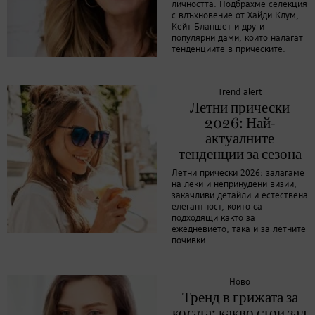
личността. Подбрахме селекция
с вдъхновение от Хайди Клум,
Кейт Бланшет и други
популярни дами, които налагат
тенденциите в прическите.
Trend alert
Летни прически
2026: Най-
актуалните
тенденции за сезона
Летни прически 2026: залагаме
на леки и непринудени визии,
закачливи детайли и естествена
елегантност, които са
подходящи както за
ежедневието, така и за летните
почивки.
Ново
Тренд в грижата за
косата: какво стои зад