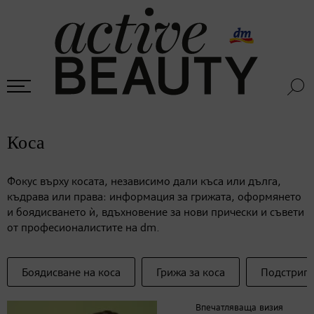
Коса
Фокус върху косата, независимо дали къса или дълга,
къдрава или права: информация за грижата, оформянето
и боядисването ѝ, вдъхновение за нови прически и съвети
от професионалистите на dm.
Боядисване на коса
Грижа за коса
Подстригв
Впечатляваща визия