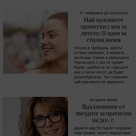
От небрежни до елегантни
Най-красивите
прически с кок за
лятото: 8 идеи за
стилна визия
Косата е прибрана, вратът
остава свободен, а визията
изглежда стилна и завършена.
Прическите с кок се правят
бързо, удобни са за горещите
дни и лесно могат да бъдат
разнообразени. Тук събрахме
най-красивите им варианти.
Актуална визия
Вдъхновение от
звездите за прически
на 50+ г.
Дамите над 50 търсят модерни
подстрижки, които подчертават