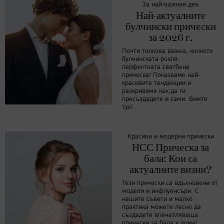
За най-важния ден
Най-актуалните
булчински прически
за 2026 г.
Почти толкова важна, колкото
булчинската рокля:
перфектната сватбена
прическа! Показваме най-
красивите тенденции и
разкриваме как да ги
пресъздадете и сами. Вижте
тук!
Красиви и модерни прически
НСС Прическа за
бала: Кои са
актуалните визии?
Тези прически са вдъхновени от
модели и инфлуенсъри. С
нашите съвети и малко
практика можете лесно да
създадете впечатляваща
прически за бала у дома!