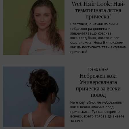
Wet Hair Look: Най-
тематичната лятна
прическа!
Блестяща, с нежни вълни и
небрежно разрошена –
зашеметяващо красива
коса след баня, когато е все
още влажна. Нека Ви покажем
как да постигнете тази актуална
прическа!
Тренд визия
Небрежен кок:
Универсалната
прическа за всеки
повод
Не е случайно, че небрежният
кок е вечна класика сред
прическите. Тук ще откриете
всичко, което трябва да знаете
за него.