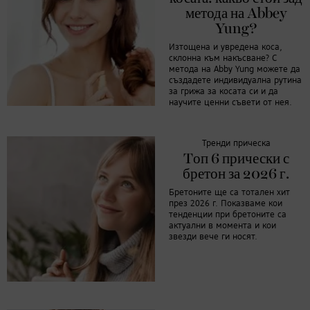
метода на Abbey
Yung?
Изтощена и увредена коса,
склонна към накъсване? С
метода на Abby Yung можете да
създадете индивидуална рутина
за грижа за косата си и да
научите ценни съвети от нея.
Тренди прическа
Tоп 6 прически с
бретон за 2026 г.
Бретоните ще са тотален хит
през 2026 г. Показваме кои
тенденции при бретоните са
актуални в момента и кои
звезди вече ги носят.