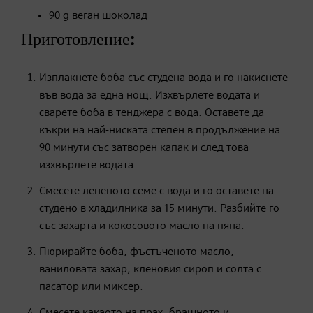
90 g веган шоколад
Приготовление:
Изплакнете боба със студена вода и го накиснете
във вода за една нощ. Изхвърлете водата и
сварете боба в тенджера с вода. Оставете да
къкри на най-ниската степен в продължение на
90 минути със затворен капак и след това
изхвърлете водата.
Смесете лененото семе с вода и го оставете на
студено в хладилника за 15 минути. Разбийте го
със захарта и кокосовото масло на пяна.
Пюрирайте боба, фъстъченото масло,
ваниловата захар, кленовия сироп и солта с
пасатор или миксер.
Смесете какаото на прах, брашното и