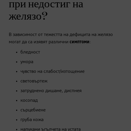
при недостиг на
желязо?
В зависимост от тежестта на дефицита на желязо
могат да са изявят различни
симптоми
:
бледност
умора
чувство на слабост/изтощение
световъртеж
затруднено дишане, диспнея
косопад
сърцебиене
груба кожа
напукани ъгълчета на устата