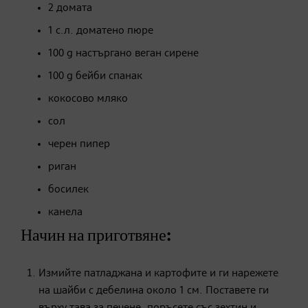
2 домата
1 с.л. доматено пюре
100 g настъргано веган сирене
100 g бейби спанак
кокосово мляко
сол
черен пипер
риган
босилек
канела
Начин на приготвяне:
Измийте патладжана и картофите и ги нарежете
на шайби с дебелина около 1 см. Поставете ги
върху тава за печене, поръсете със зехтин и