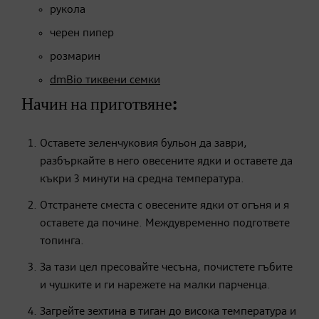
рукола
черен пипер
розмарин
dmBio тиквени семки
Начин на приготвяне:
Оставете зеленчуковия бульон да заври,
разбъркайте в него овесените ядки и оставете да
къкри 3 минути на средна температура.
Отстранете сместа с овесените ядки от огъня и я
оставете да почине. Междувременно подгответе
топинга.
За тази цел пресовайте чесъна, почистете гъбите
и чушките и ги нарежете на малки парченца.
Загрейте зехтина в тиган до висока температура и