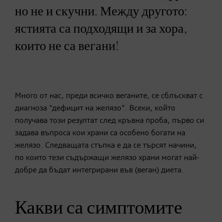
но не и скучни. Между другото:
ястията са подходящи и за хора,
които не са вегани!
Много от нас, преди всичко веганите, се сблъскват с
диагноза "дефицит на желязо". Всеки, който
получава този резултат след кръвна проба, първо си
задава въпроса кои храни са особено богати на
желязо. Следващата стъпка е да се търсят начини,
по които тези съдържащи желязо храни могат най-
добре да бъдат интегрирани във (веган) диета.
Какви са симптомите