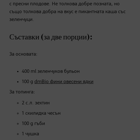
с пресни плодове. Не толкова добре позната, но
също толкова добра на вкус е пикантната каша със
зеленчуци.
Съставки (за две порции):
За основата:
400 ml зеленчуков бульон
​100 g
dmBio фини овесени ядки
За топинга:
2 с.л. зехтин
1 скилидка чесън
100 g гъби
1 чушка