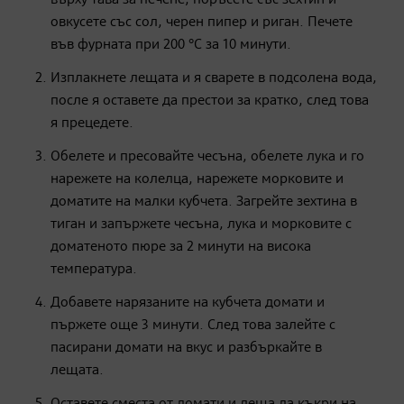
овкусете със сол, черен пипер и риган. Печете
във фурната при 200 °C за 10 минути.
Изплакнете лещата и я сварете в подсолена вода,
после я оставете да престои за кратко, след това
я прецедете.
Обелете и пресовайте чесъна, обелете лука и го
нарежете на колелца, нарежете морковите и
доматите на малки кубчета. Загрейте зехтина в
тиган и запържете чесъна, лука и морковите с
доматеното пюре за 2 минути на висока
температура.
Добавете нарязаните на кубчета домати и
пържете още 3 минути. След това залейте с
пасирани домати на вкус и разбъркайте в
лещата.
Оставете сместа от домати и леща да къкри на