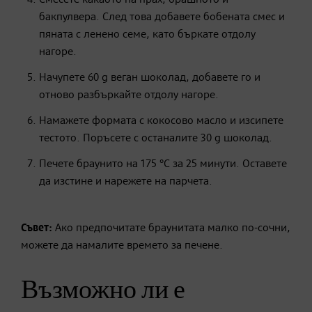
бакпулвера. След това добавете бобената смес и
пяната с ленено семе, като бъркате отдолу
нагоре.
Начупете 60 g веган шоколад, добавете го и
отново разбъркайте отдолу нагоре.
Намажете формата с кокосово масло и изсипете
тестото. Поръсете с останалите 30 g шоколад.
Печете браунито на 175 °C за 25 минути. Оставете
да изстине и нарежете на парчета.
Съвет:
Ако предпочитате браунитата малко по-сочни,
можете да намалите времето за печене.
Възможно ли е