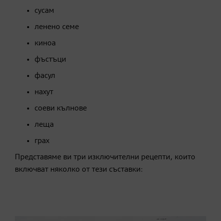
сусам
ленено семе
киноа
фъстъци
фасул
нахут
соеви кълнове
леща
грах
Представяме ви три изключителни рецепти, които
включват няколко от тези съставки: