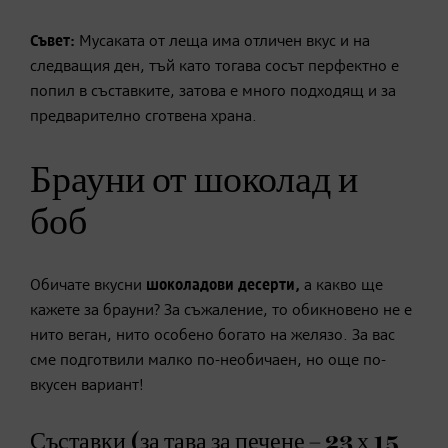
Съвет:
Мусаката от леща има отличен вкус и на
следващия ден, тъй като тогава сосът перфектно е
попил в съставките, затова е много подходящ и за
предварително сготвена храна.
Брауни от шоколад и
боб
Обичате вкусни
шоколадови десерти,
а какво ще
кажете за брауни? За съжаление, то обикновено не е
нито веган, нито особено богато на желязо. За вас
сме подготвили малко по-необичаен, но още по-
вкусен вариант!
Съставки (за тава за печене – 23 х 15