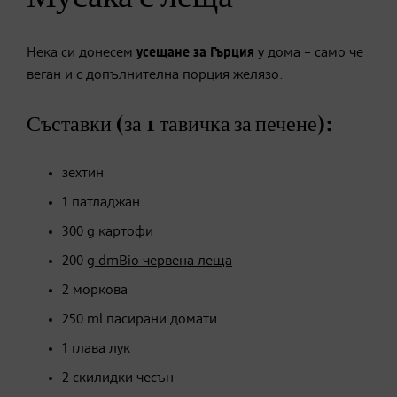
Нека си донесем
усещане
за Гърция
у дома – само че
веган и с допълнителна порция желязо.
Съставки (за 1 тавичка за печене):
зехтин
1 патладжан
300 g картофи
200 g
dmBio червена леща
2 моркова
250 ml пасирани домати
1 глава лук
2 скилидки чесън