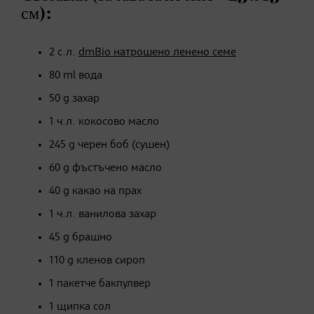
см):
2 с.л.
dmBio натрошено ленено семе
80 ml вода
50 g захар
1 ч.л. кокосово масло
245 g черен боб (сушен)
60 g фъстъчено масло
40 g какао на прах
1 ч.л. ванилова захар
45 g брашно
110 g кленов сироп
1 пакетче бакпулвер
1 щипка сол