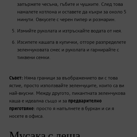
запържете чесъна, гъбите и чушките. След това
намалете котлона и оставете да къкри за около 5
минути. Овкусете с черен пипер и розмарин.
Измийте руколата и изтръскайте водата от нея.
Изсипете кашата в купички, отгоре разпределете
зеленчуковата смес и руколата и гарнирайте с
тиквени семки.
Съвет:
Няма граници за въображението ви с това
ястие, просто използвайте зеленчуците, които са ви
най-вкусни. Между другото, пикантната зеленчукова
каша е идеална също и за
предварително
приготвяне
: просто я напълнете в буркан и си я
носете в офиса.
Мусака с леща