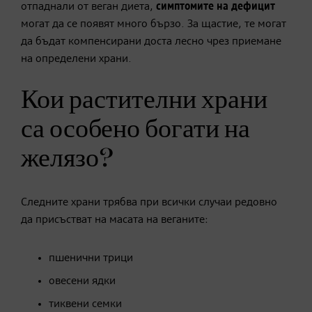
отпаднали от веган диета,
симптомите на дефицит
могат да се появят много бързо. За щастие, те могат
да бъдат компенсирани доста лесно чрез приемане
на определени храни.
Кои растителни храни
са особено богати на
желязо?
Следните храни трябва при всички случаи редовно
да присъстват на масата на веганите:
пшенични трици
овесени ядки
​тиквени семки