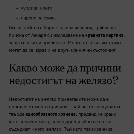
чупливи нокти
парене на езика
Всеки, който се бори с такива явления, трябва да
поиска от лекаря си изследване на
кръвната картина
,
за да се изясни причината. Много от тези симптоми
могат да са израз и на други клинични състояния!
Какво може да причини
недостигът на желязо?
Недостигът на желязо при веганите може да е
породен от много причини – най-често срещаната е
твърде
еднообразното хранене
, предвид че храни
като червено месо, черен дроб и яйчен жълтък
съдържат много желязо. Тъй като тези храни са