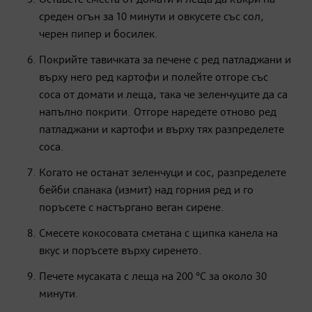
среден огън за 10 минути и овкусете със сол,
черен пипер и босилек.
Покрийте тавичката за печене с ред патладжани и
върху него ред картофи и полейте отгоре със
соса от домати и леща, така че зеленчуците да са
напълно покрити. Отгоре наредете отново ред
патладжани и картофи и върху тях разпределете
соса.
Когато не останат зеленчуци и сос, разпределете
бейби спанака (измит) над горния ред и го
поръсете с настъргано веган сирене.
Смесете кокосовата сметана с щипка канела на
вкус и поръсете върху сиренето.
Печете мусаката с леща на 200 °C за около 30
минути.