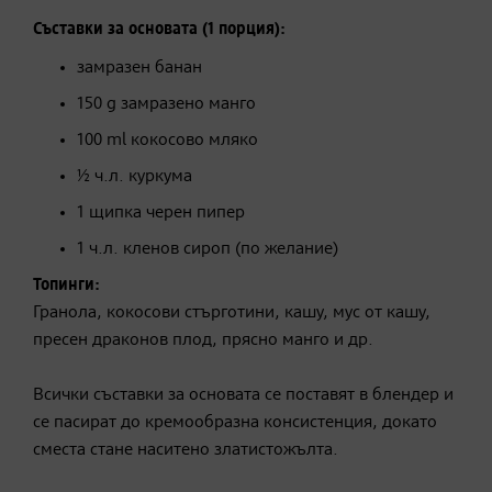
Съставки за основата (1 порция):
замразен банан
150 g замразено манго
100 ml кокосово мляко
½ ч.л. куркума
1 щипка черен пипер
1 ч.л. кленов сироп (по желание)
Топинги:
Гранола, кокосови стърготини, кашу, мус от кашу,
пресен драконов плод, прясно манго и др.
Всички съставки за основата се поставят в блендер и
се пасират до кремообразна консистенция, докато
сместа стане наситено златистожълта.