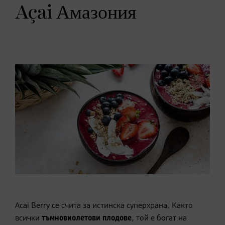
Açai Амазония
Acai Berry се счита за истинска суперхрана. Както
всички
тъмновиолетови плодове
, той е богат на