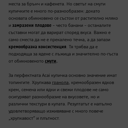
места за брънч и кафенета. Но светът на смути
купичките е много по-разнообразен: докато
основата обикновено се състои от растително мляко
и
замразени плодове
– често банани – останалите
съставки могат да варират според вкуса. Важно е
само сместа да не е прекалено течна, а да запази
кремообразна консистенция
. Тя трябва да е
подходяща за ядене с лъжица и значително по-гъста
от обикновеното
смути
.
За перфектната Acai купичка основно значение имат
топингите. Хрупкавa
гранола
, кремообразен ядков
крем, семена или ядки и свежи плодове не само
осигуряват разнообразие на вкусовете, но и
различни текстури в купата. Резултатът е напълно
удовлетворяващо изживяване с много повече
„хрупкавост“ и плътност.