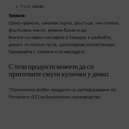
1 ч.л. какао
Топинги:
Шоко-гранола, какаови зърна, фъстъци, чия семена,
фъстъчено масло, резени банан и др.
Всички съставки поставете в блендер и разбийте,
докато се получи гъста, шоколадова консистенция.
Гарнирайте с топинги и се насладете.
С тези продукти можете да си
приготвите смути купички у дома:
*Посочените dmBio продукти са сертифицирани по
Регламент (ЕС) за биологично производство