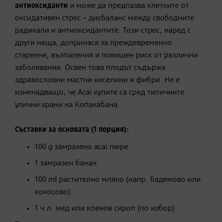
антиоксиданти
и може да предпазва клетките от
оксидативен стрес – дисбаланс между свободните
радикали и антиоксидантите. Този стрес, наред с
други неща, допринася за преждевременно
стареене, възпаления и повишен риск от различни
заболявания. Освен това плодът съдържа
здравословни мастни киселини и фибри. Не е
изненадващо, че Acai купите са сред типичните
улични храни на Копакабана.
Съставки за основата (1 порция):
100 g замразено acai пюре
1 замразен банан
100 ml растително мляко (напр. бадемово или
кокосово)
1 ч.л. мед или кленов сироп (по избор)