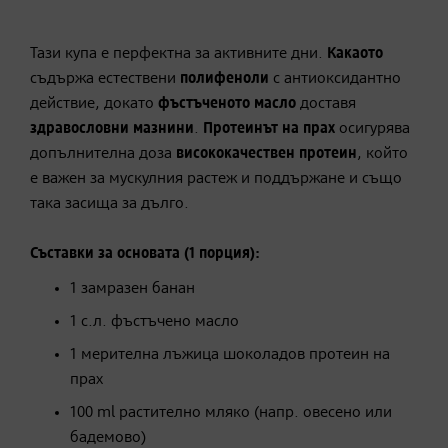
Тази купа е перфектна за активните дни.
Какаото
съдържа естествени
полифеноли
с антиоксидантно
действие, докато
фъстъченото масло
доставя
здравословни мазнини
.
Протеинът на прах
осигурява
допълнителна доза
висококачествен
протеин
, който
е важен за мускулния растеж и поддържане и също
така засища за дълго.
Съставки за основата (1 порция):
1 замразен банан
1 с.л. фъстъчено масло
1 мерителна лъжица шоколадов протеин на
прах
100 ml растително мляко (напр. овесено или
бадемово)