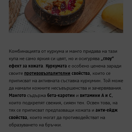
Комбинацията от
куркума
и манго придава на тази
купа не само яркия си цвят, но и осигурява
„глоу“
ефект за кожата
.
Куркумата
е особено ценена заради
своите
противовъзпалителни
свойства
, които се
приписват на активната съставка куркумин. Той може
да намали кожните несъвършенства и зачервявания.
Мангото
съдържа
бета-каротин
и
витамини A и C
,
които подкрепят свежия, сияен тен. Освен това, на
тях се приписват предпазващи кожата и
анти-ейдж
свойства
, които могат да противодействат на
образуването на бръчки.