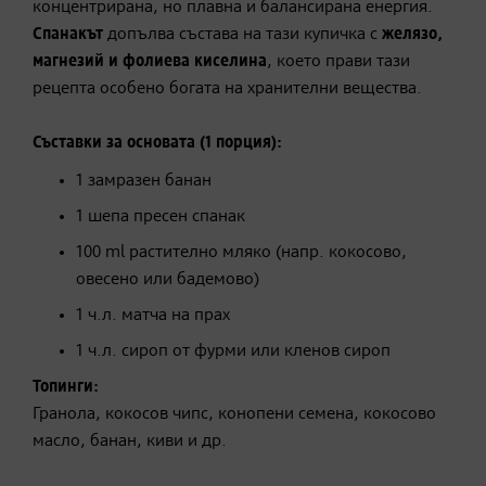
концентрирана, но плавна и балансирана енергия.
Спанакът
допълва състава на тази купичка с
желязо,
магнезий и фолиева киселина
, което прави тази
рецепта особено богата на хранителни вещества.
Съставки за основата (1 порция):
1 замразен банан
1 шепа пресен спанак
100 ml растително мляко (напр. кокосово,
овесено или бадемово)
1 ч.л. матча на прах
1 ч.л. сироп от фурми или кленов сироп
Топинги:
Гранола, кокосов чипс, конопени семена, кокосово
масло, банан, киви и др.