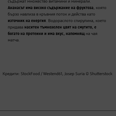
съдържат множество витамини и минерали.
Ананасът има високо съдържание на фруктоза
, която
бързо навлиза в кръвния поток и действа като
източник на енергия
. Водораслото спирулина, което
придава
наситен тъмнозелен цвят на смутито, е
богато на протеини и има вкус, напомнящ
на чая
матча.
Кредити: StockFood / Westend61, Josep Suria © Shutterstock