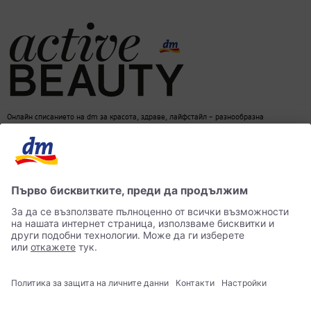
Онлайн списанието на dm за красота, здраве, лайфстайл – разнообразна
информация за един балансиран начин на живот
dm онлайн магазин
Контакти
Лични данни
достъпност
Становище за употреба на изкуствен интелект (ИИ)