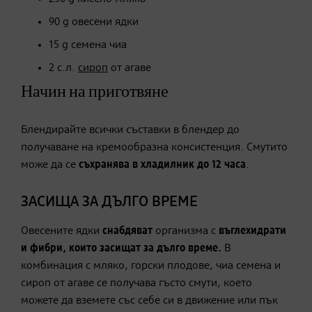
90 g овесени ядки
15 g семена чиа
2 с.л.
сироп
от агаве
Начин на приготвяне
Блендирайте всички съставки в блендер до
получаване на кремообразна консистенция. Смутито
може да се
съхранява в хладилник до 12 часа
.
ЗАСИЩА ЗА ДЪЛГО ВРЕМЕ
Овесените ядки
снабдяват
организма с
въглехидрати
и фибри, които засищат за дълго време.
В
комбинация с мляко, горски плодове, чиа семена и
сироп от агаве се получава гъсто смути, което
можете да вземете със себе си в движение или пък