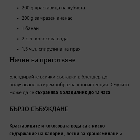
200 g краставица на кубчета
200 g замразен ананас
1 банан
2 с.л. кокосова вода
1,5 ч.л. спирулина на прах
Начин на приготвяне
Блендирайте всички съставки в блендер до
получаване на кремообразна консистенция. Смутито
може да се
съхранява в хладилник до 12 часа
.
БЪРЗО СЪБУЖДАНЕ
Краставиците и кокосовата вода са с ниско
съдържание на калории, лесни за храносмилане
и