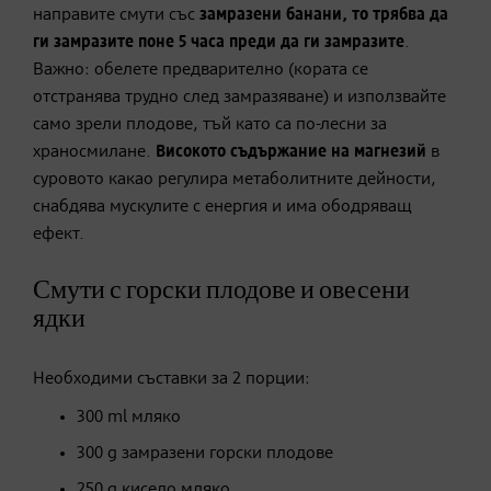
направите смути със
замразени банани, то трябва да
ги замразите поне 5 часа преди да ги замразите
.
Важно: обелете предварително (кората се
отстранява трудно след замразяване) и използвайте
само зрели плодове, тъй като са по-лесни за
храносмилане.
Високото съдържание на магнезий
в
суровото какао регулира метаболитните дейности,
снабдява мускулите с енергия и има ободряващ
ефект.
Смути с горски плодове и овесени
ядки
Необходими съставки за 2 порции:
300 ml мляко
300 g замразени горски плодове
250 g кисело мляко