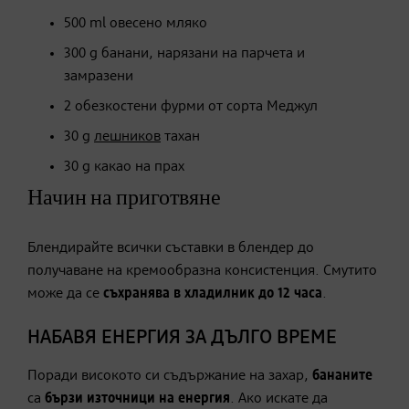
500 ml овесено мляко
300 g банани, нарязани на парчета и
замразени
2 обезкостени фурми от сорта Меджул
30 g
лешнико
в
тахан
30 g какао на прах
Начин на приготвяне
Блендирайте всички съставки в блендер до
получаване на кремообразна консистенция. Смутито
може да се
съхранява в хладилник до 12 часа
.
НАБАВЯ ЕНЕРГИЯ ЗА ДЪЛГО ВРЕМЕ
Поради високото си съдържание на захар,
бананите
са
бързи източници на енергия
. Ако искате да