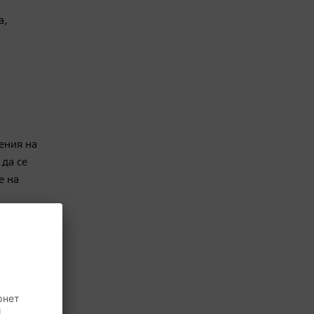
а,
ения на
 да се
е на
ъщо