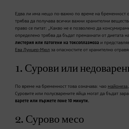
Едва ли има нещо по-важно по време на бременност о
трябва да получава всички важни хранителни веществ
право се питат: „Какво не е позволено да консумирам
определено трябва да бъдат премахнати от диетата н
листерия или патогени на токсоплазмоза
и представляв
Ева Лунцер-Мюл
за опасностите от хранително отравя
1. Сурови или недоварен
По време на бременност това означава: чао
майонеза
Суровите или полусварените яйца могат да бъдат зараз
варете или пържете поне 10 минути.
2. Сурово месо