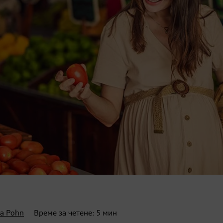
a Pohn
Време за четене:
5
мин