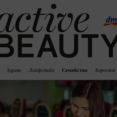
Здраве
Лайфстайл
Семейство
Хороскоп