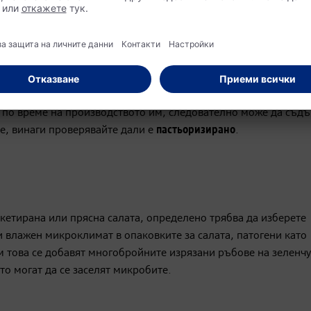
меч - тези видове риба обикновено са силно замърсени с
жива
ляко
фета и бри могат да имат добър вкус, но бременните жени с
ва по време на производството им, следователно може да съд
не, винаги проверявайте дали е
пастьоризирано
.
кетирана или прясна салата, определено трябва да изберете
 влажен микроклимат в опаковките за салата, патогени като
м това се добавят многобройните изрязани ръбове на зеленчу
то могат да се заселят микробите.