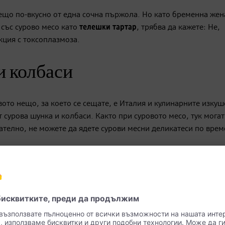
нещо по-вкусно от една сочна пържола. Но като бременна жен
 със сурово месо като
телешки тартар
, трябва да кажете: Не,
кция с токсоплазмоза.
и колбаси
вото нещо, за което се сещате, е Италия и кулинарните изкуш
сурова шунка и колбаси. Както при суровото месо, тук могат
ателно, не можете да ядете сурови месни деликатеси по врем
на с живак риба
ржание по време на бременност, защото суровите или
твува риск от листерия и токсоплазмоза. Бъдещата майка с