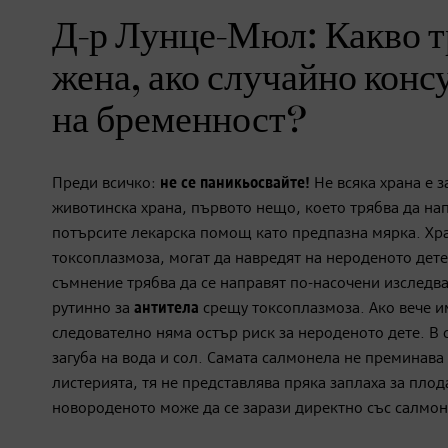
Д-р Лунце-Мюл: Какво т
жена, ако случайно конс
на бременност?
Преди всичко:
не се паникьосвайте!
Не всяка храна е з
животинска храна, първото нещо, което трябва да напр
потърсите лекарска помощ като предпазна мярка. Хр
токсоплазмоза, могат да навредят на нероденото дет
съмнение трябва да се направят по-насочени изследва
рутинно за
антитела
срещу токсоплазмоза. Ако вече им
следователно няма остър риск за нероденото дете. В 
загуба на вода и сол. Самата салмонела не преминава 
листерията, тя не представлява пряка заплаха за пло
новороденото може да се зарази директно със салмон