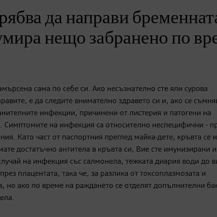
рябва да направи бременнат
умира нещо забранено по вр
амърсена сама по себе си. Ако несъзнателно сте яли сурова
авите, е да следите внимателно здравето си и, ако се съмня
анителните инфекции, причинени от листерия и патогени на
е. Симптомите на инфекция са относително неспецифични - п
ния. Като част от паспортния преглед майка-дете, кръвта се 
ате достатъчно антитела в кръвта си, Вие сте имунизирани и
случай на инфекция със салмонела, тежката диария води до в
през плацентата, така че, за разлика от токсоплазмозата и
да, но ако по време на раждането се отделят допълнителни ба
ела.