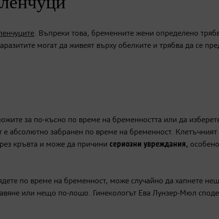
еленчуци
ленчуците
. Въпреки това, бременните жени определено трябв
 Паразитите могат да живеят върху обелките и трябва да се пр
тложите за по-късно по време на бременността или да изберет
ът е абсолютно забранен по време на бременност. Клетъчният
чрез кръвта и може да причини
сериозни увреждания,
особено
а ядете по време на бременност, може случайно да хапнете не
равяне или нещо по-лошо. Гинекологът Ева Лунзер-Мюл спод