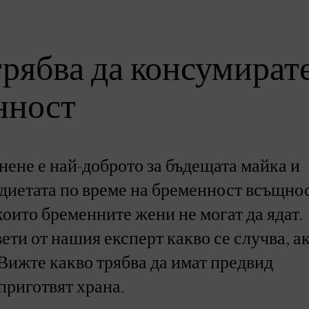
трябва да консумират
нност
нене е най-доброто за бъдещата майка и
 диетата по време на бременност всъщно
които бременните жени не могат да ядат.
ети от нашия експерт какво се случва, а
Вижте какво трябва да имат предвид
приготвят храна.