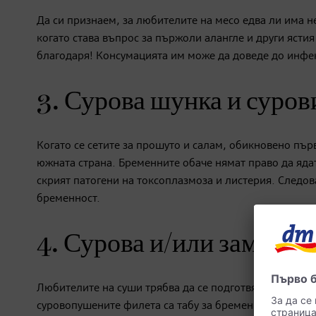
Да си признаем, за любителите на месо едва ли има 
когато става въпрос за пържоли алангле и други ястия
благодаря! Консумацията им може да доведе до инфе
3. Сурова шунка и суров
Когато се сетите за прошуто и салам, обикновено пър
южната страна. Бременните обаче нямат право да ядат 
скрият патогени на токсоплазмоза и листерия. Следов
бременност.
4. Сурова и/или замърсе
Любителите на суши трябва да се подготвят за въздъ
суровопушените филета са табу за бременните. Същес