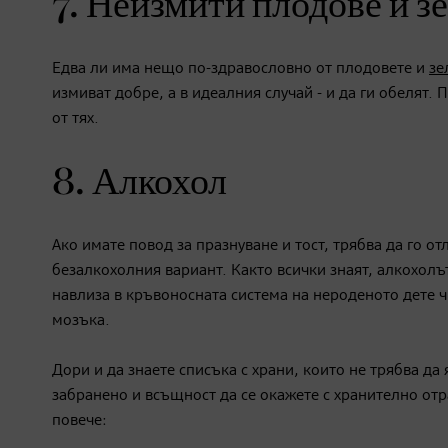
7. Неизмити плодове и з
Едва ли има нещо по-здравословно от плодовете и
зе
измиват добре, а в идеалния случай - и да ги обелят.
от тях.
8. Алкохол
Ако имате повод за празнуване и тост, трябва да го о
безалкохолния вариант. Както всички знаят, алкохол
навлиза в кръвоносната система на нероденото дете 
мозъка.
Дори и да знаете списъка с храни, които не трябва д
забранено и всъщност да се окажете с хранително от
повече: