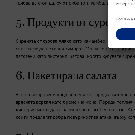
трябва да стои далеч от риба тон, камбала или риба 
5. Продукти от сурово м
Сирената от
сурово мляко
като камамбер, горгонзола, 
съветваме да не ги консумират. Млякото не се нагря
патогени като листерия. Затова, когато купувате сире
6. Пакетирана салата
Ако сте изправени пред решението: предварително па
прясната версия
като бременна жена. Поради топлия и
листерия могат да се размножават особено бързо. Къ
които предлагат добра повърхност за атака, върху коя