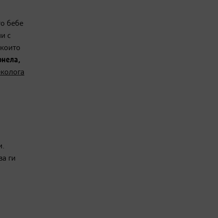
то бебе
и с
 които
онела,
еколога
и.
ва ги