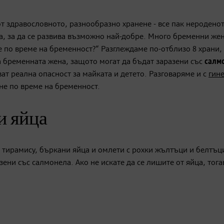
т здравословното, разнообразно хранене - все пак неродено
а, за да се развива възможно най-добре. Много бременни жен
е по време на бременност?“ Разглеждаме по-отблизо 8 храни,
а бременната жена, защото могат да бъдат заразени със
салм
ат реална опасност за майката и детето. Разговаряме и с
гин
не по време на бременност.
и яйца
, тирамису, бъркани яйца и омлети с рохки жълтъци и белтъц
ени със салмонела. Ако не искате да се лишите от яйца, тога