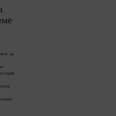
а
еме
вате, да
ри
изследва
исока
ктерии,