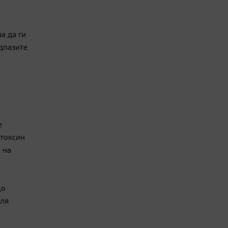
а да ги
едпазите
е
 токсин
 на
що
еля