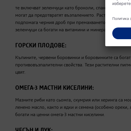
те включват зеленчуци като броколи, спанак и зеле, к
могат да предотвратят възпалението. Растителният п
подпомага черния дроб при премахването на възпалит
зеленчуци са богати на витамини и минерали и следо
ГОРСКИ ПЛОДОВЕ:
Къпините, червени боровинки и боровинките са богат
противовъзпалителни свойства. Тези растителни пигм
цвят.
ОМЕГА-3 МАСТНИ КИСЕЛИНИ:
Мазните риби като сьомга, скумрия или херинга са м
ленено масло, както и ядки и семена (особено орехи, 
богати на ценни омега-3 мастни киселини.
ЧЕСЪН И ЛУК: