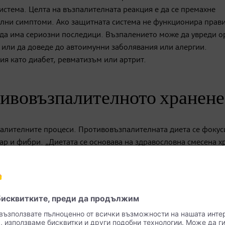
истема. Целта на възпалителната реакция е да се премахне
елни симптоми. Ако защитната система не функционира прав
 да има сериозни последици. Възпалението може да увреди о
е или да доведе до автоимунни заболявания или алергии.
ия като диабет, ревматизъм или артрит.
тивовъзпалителното хранен
алителните процеси. Противовъзпалителната диета се фокус
р и фибри. „Диетата се основава на здравословна смесена х
нти и омега-3 мастни киселини“, казва диетологът Каролина 
зпалително хранене