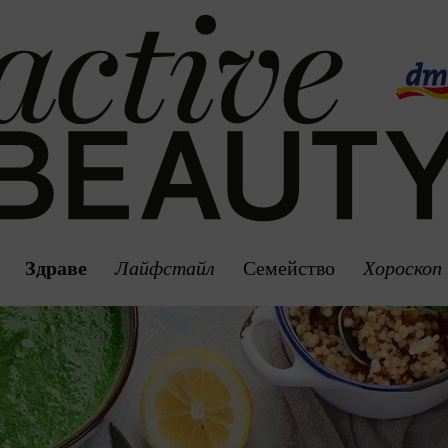
Здраве
Лайфстайл
Семейство
Хороскоп