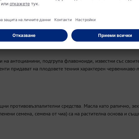
оито са богати на антиоксиданти и други хранителни вещества
игмент хлорофил, съдържащ се в тъмнозелените зеленчуци,
елни тежки метали и токсини от околната среда. Зелените л
вателно поддържат и имунната система.
и на антоцианини, подгрупа флавоноиди, известни със своит
енти придават на плодовете техния характерен червеникаво-
ощни противовъзпалителни средства. Масла като рапично, зех
ленени семена, семена от чиа) са на растителна основа и същ