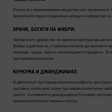
Пълни са с жизненоважни вещества като витамини А, В,
Ароматните серни съединения алицин и кверцетин са
ХРАНИ, БОГАТИ НА ФИБРИ:
Германското дружество по хранене препоръчва да се к
фибри в диетата си, е препоръчително да заложите на
моркови, чушки, ядки и пълнозърнести продукти. Те 
противовъзпалителни.
КУРКУМА И ДЖИНДЖИФИЛ:
И двете имат противовъзпалителни ефекти чрез разл
съставка, която има силни противовъзпалителни свой
тялото. Съставките в джинджифила блокират растежа 
провъзпалителните имунни клетки.