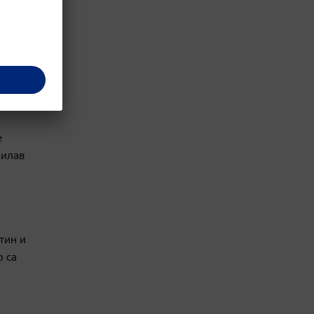
, които
истни
е
лилав
тин и
о са