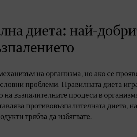
лна диета: най-добри
възпалението
механизъм на организма, но ако се прояв
ословни проблеми. Правилната диета игр
о на възпалителните процеси в организм
тавлява противовъзпалителната диета, на
одукти трябва да избягвате.