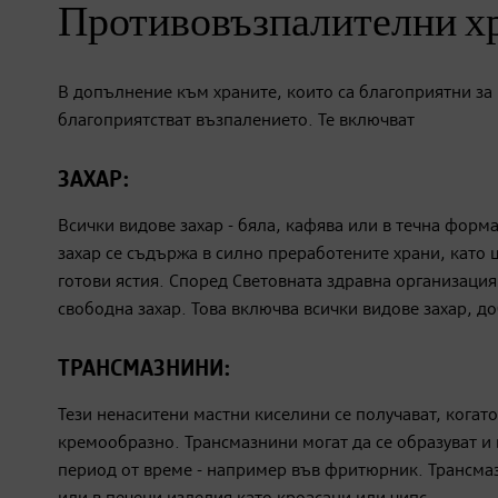
Противовъзпалителни х
В допълнение към храните, които са благоприятни за 
благоприятстват възпалението. Те включват
ЗАХАР:
Всички видове захар - бяла, кафява или в течна форм
захар се съдържа в силно преработените храни, като
готови ястия. Според Световната здравна организация
свободна захар. Това включва всички видове захар, д
ТРАНСМАЗНИНИ​:
Тези ненаситени мастни киселини се получават, когат
кремообразно. Трансмазнини могат да се образуват и 
период от време - например във фритюрник. Трансмаз