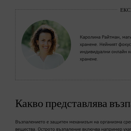
Каролина Райтман, маг
хранене. Нейният фокус
индивидуални онлайн ко
хранене.
Какво представлява въз
Възпалението е защитен механизъм на организма сре
вещества. Острото възпаление включва например ухап