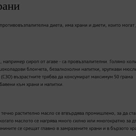
рани
противовъзпалителна диета, има храни и диети, които могат
а, например сироп от агаве - са провъзпалителни. Голямо кол
 шоколадови блокчета, безалкохолни напитки, хрупкави мюсл
 (СЗО) възрастните трябва да консумират максимум 50 грама
обавени към храни и напитки.
о течно растително масло се втвърдява промишлено, за да ст
когато маслото се нагрява много силно или многократно за 
нините се срещат главно в замразените храни и в бързото хр