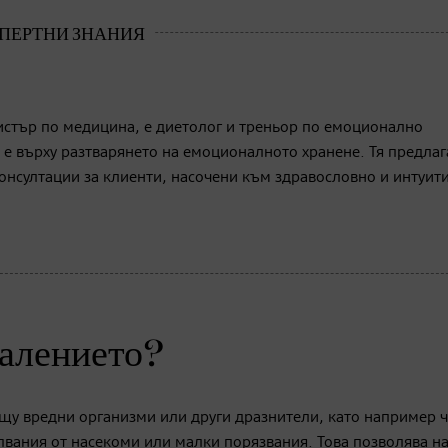
истър по медицина, е диетолог и треньор по емоционално
 е върху разтварянето на емоционалното хранене. Тя предлаг
нсултации за клиенти, насочени към здравословно и интуит
палението?
щу вредни организми или други дразнители, като например 
вания от насекоми или малки порязвания. Това позволява н