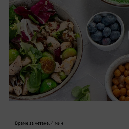
Време за четене:
4
мин