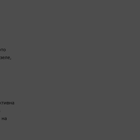
ото
зеле,
ктивна
в
 на