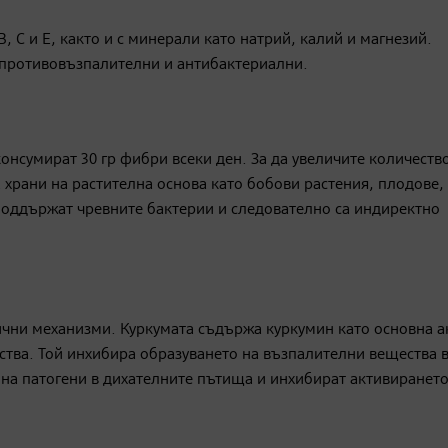
 С и Е, както и с минерали като натрий, калий и магнезий.
 противовъзпалителни и антибактериални.
онсумират 30 гр фибри всеки ден. За да увеличите количеств
 храни на растителна основа като бобови растения, плодове, 
поддържат чревните бактерии и следователно са индиректно
ични механизми. Куркумата съдържа куркумин като основна а
ства. Той инхибира образуването на възпалителни вещества 
на патогени в дихателните пътища и инхибират активирането