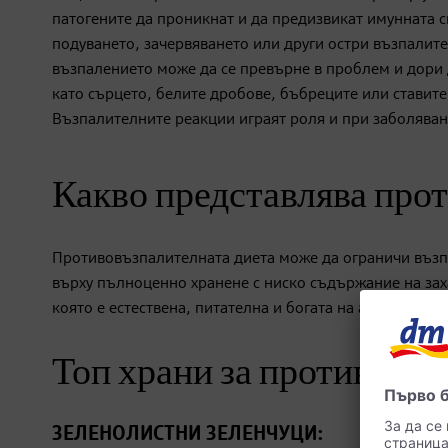
патогените да проникнат и да предизвикат имунната с
подуването, зачервяването или други остри възпалит
възпалението може да се превърне в проблем и дори
като сърцето, белите дробове, бъбреците или ставит
Възпалителните реакции играят роля и при заболяван
Какво представлява про
Противовъзпалителната диета може да ограничи възп
върху пълноценно хранене с ниско съдържание на заха
която е естествена, питателна и богата на антиоксида
Топ храни за противовъ
ЗЕЛЕНОЛИСТНИ ЗЕЛЕНЧУЦИ: