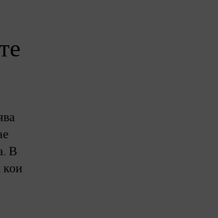
те
ява
ае
а. В
 кои