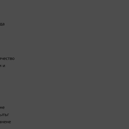
 да
ичество
и и
ане
дълъг
анене