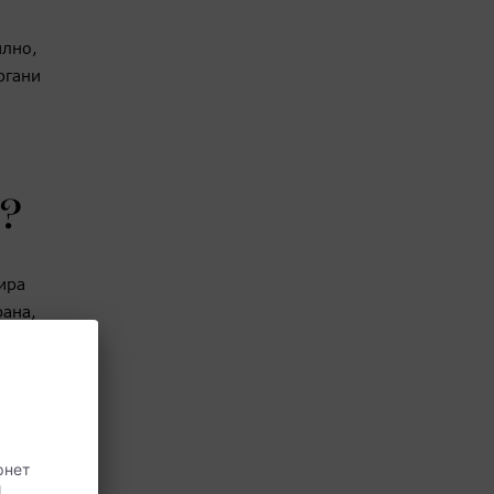
илно,
ргани
е?
ира
рана,
Райтман.