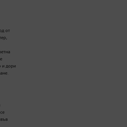
од от
тер,
ретна
Не
о и дори
ане.
м
 се
 във