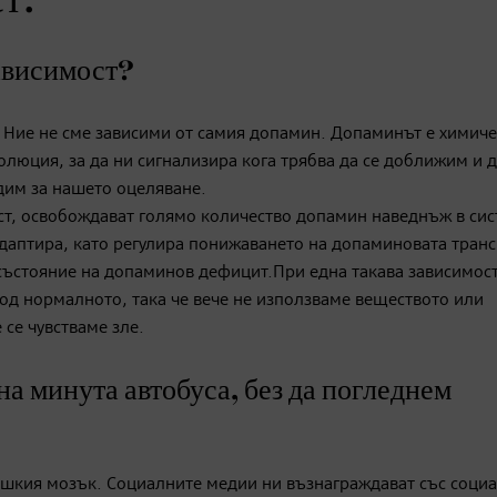
т:
зависимост?
 Ние не сме зависими от самия допамин. Допаминът е химич
олюция, за да ни сигнализира кога трябва да се доближим и 
дим за нашето оцеляване.
ст, освобождават голямо количество допамин наведнъж в сис
адаптира, като регулира понижаването на допаминовата тран
 състояние на допаминов дефицит.При една такава зависимост
под нормалното, така че вече не използваме веществото или
 се чувстваме зле.
а минута автобуса, без да погледнем
вешкия мозък. Социалните медии ни възнаграждават със соци