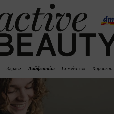
Здраве
Лайфстайл
Семейство
Хороскоп