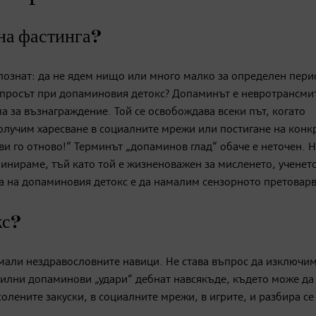
на фастинга?
 познат: да не ядем нищо или много малко за определен пери
 въпросът при допаминовия детокс? Допаминът е невротрансми
 за възнаграждение. Той се освобождава всеки път, когато
олучим харесване в социалните мрежи или постигане на конк
ви го отново!“ Терминът „допаминов глад“ обаче е неточен. 
инираме, тъй като той е жизненоважен за мисленето, ученет
а на допаминовия детокс е да намалим сензорното претоварв
кс?
мали нездравословните навици. Не става въпрос да изключи
силни допаминови „удари“ дебнат навсякъде, където може да
олените закуски, в социалните мрежи, в игрите, и разбира се