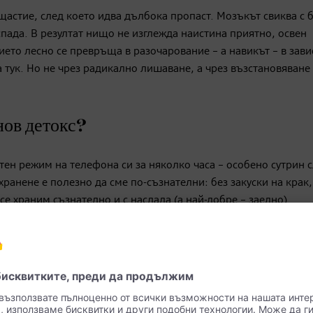
щастие, след което идва дълбока пропаст. Мозъкът свиква с 
спадa. В резултат нищо не изглежда наистина приятно, освен
ието лесно се превръща в разочарование – а навикът – в зави
тук. Но не чрез радикално лишаване, а чрез възстановяване
нов детокс?
ен режим на телефона си за няколко часа – особено сутрин 
хранене е полезно да сме по-съзнателни: без закуски на крак,
 се храним съзнателно и с наслада (а най-добре – заедно).
обгрижване – движение и почивка: разходка в парка (без слу
 И само десет минути излежаване, както и кратки упражнения 
ългосрочно стабилизират допаминовия баланс.
е всеки напредък – „супер, отново направих разходка през об
казват колко вкусна може да бъде обикновена ябълка. Допам