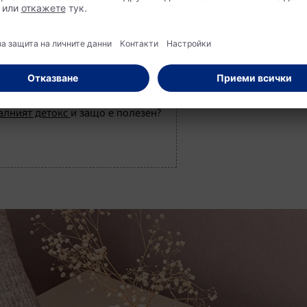
пробужда дълбокото удоволствие от простите неща.
алният детокс
и защо е полезен?