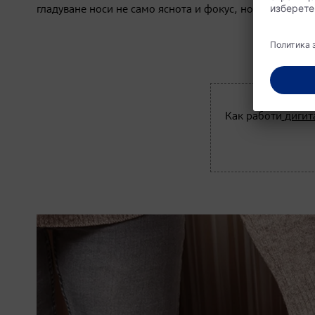
гладуване носи не само яснота и фокус, но и отново 
Как работи
дигит