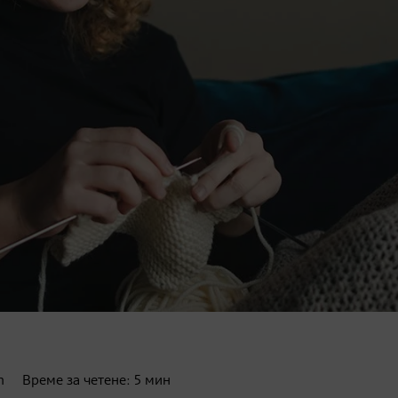
n
Време за четене:
5
мин