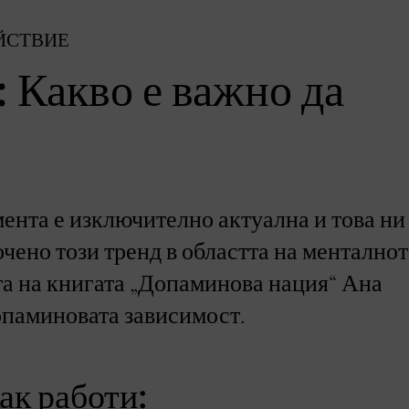
ЙСТВИЕ
 Какво е важно да
мента е изключително актуална и това ни
чено този тренд в областта на ментално
та на книгата „Допаминова нация“ Ана
опаминовата зависимост.
ак работи: