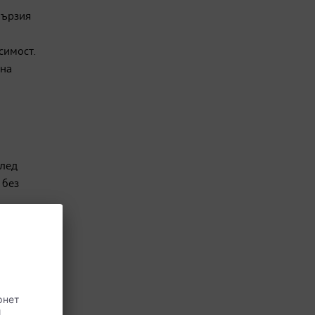
бързия
симост.
 на
след
 без
шалки)
за
едната
иновото