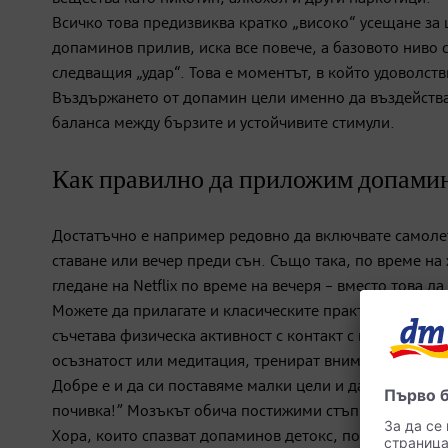
Всичко това предизвиква кратко „високо“ усещане за 
допаминов прилив, иска все повече, а базовото ниво 
следващия „удар“. Това е моментът, в който удоволств
Въздържането от допамин цели именно да въздейства 
баланса между бързите и устойчивите стимули.
Как правилно да приложим допами
Достатъчно е например редовно да включвате самолет
ставане или вечер преди сън. Също така, по време на 
гледане на Netflix по време на вечеря – вместо това да
Можете да прилагате и класическите практики за само
съчетава физическа активност с контакт с природата.
осъзнатост или медитация, тренират вниманието и д
Добре е и да си поставяме малки цели и да празнувам
почивка!” Мозъкът обича постижими стъпки.
Хора, които спазват допаминов детокс, по-късно раз