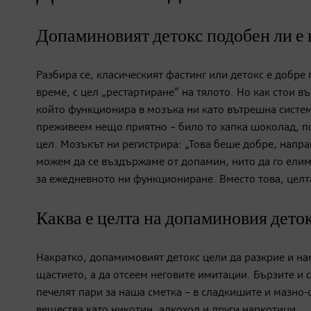
Допаминовият детокс подобен ли е 
Разбира се, класическият фастинг или детокс е добре
време, с цел „рестартиране“ на тялото. Но как стои
който функционира в мозъка ни като вътрешна система
преживеем нещо приятно – било то хапка шоколад, п
цел. Мозъкът ни регистрира: „Това беше добре, напра
можем да се въздържаме от допамин, нито да го елим
за ежедневното ни функциониране. Вместо това, целт
Каква е целта на допаминовия дето
Накратко, допамимовият детокс цели да разкрие и на
щастието, а да отсеем неговите имитации. Бързите и 
печелят пари за наша сметка – в сладкишите и мазно-с
вещества като никотин, алкохол и други наркотици.