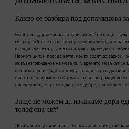
допаминовата зависимос
Какво се разбира под допаминова 
Всъщност „допаминовата зависимост“ не съществува.
сигнал, който се е запазил през милиони години на ев
изследваме нещо, защото стимулът може да е необхо
Наркотиците и поведенията, които водят до зависимо
за възнаграждение на мозъка. С времето мозъкът се 
не просто до изходното ниво, а под него, създавайки
нивото на допамин в системата за възнаграждение е 
поведението, за да се чувстваме добре, а само за да не
Защо не можем да изчакаме дори едн
телефона си?
Дигиталните устройства са много силен стимул за чо