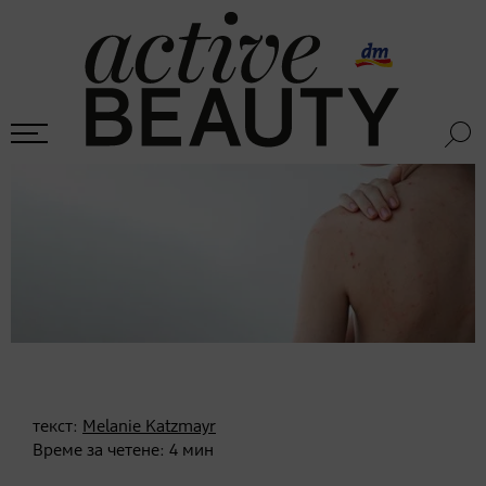
текст:
Melanie Katzmayr
Време за четене:
4
мин