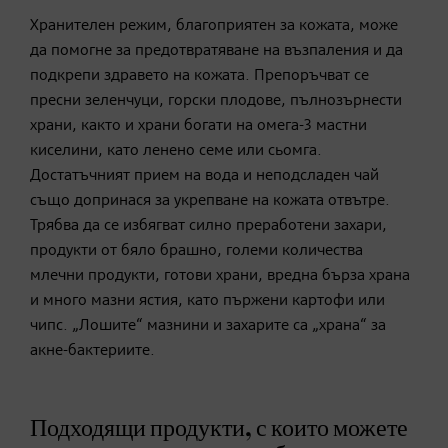
Хранителен режим, благоприятен за кожата, може
да помогне за предотвратяване на възпаления и да
подкрепи здравето на кожата. Препоръчват се
пресни зеленчуци, горски плодове, пълнозърнести
храни, както и храни богати на омега-3 мастни
киселини, като ленено семе или сьомга.
Достатъчният прием на вода и неподсладен чай
също допринася за укрепване на кожата отвътре.
Трябва да се избягват силно преработени захари,
продукти от бяло брашно, големи количества
млечни продукти, готови храни, вредна бърза храна
и много мазни ястия, като пържени картофи или
чипс. „Лошите“ мазнини и захарите са „храна“ за
акне-бактериите.
Подходящи продукти, с които можете