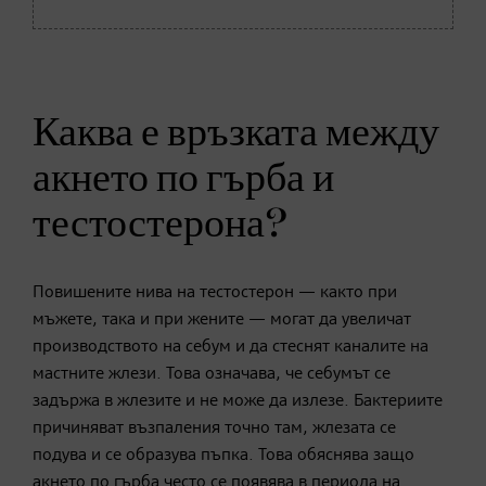
Каква е връзката между
акнето по гърба и
тестостерона?
Повишените нива на тестостерон — както при
мъжете, така и при жените — могат да увеличат
производството на себум и да стеснят каналите на
мастните жлези. Това означава, че себумът се
задържа в жлезите и не може да излезе. Бактериите
причиняват възпаления точно там, жлезата се
подува и се образува пъпка. Това обяснява защо
акнето по гърба често се появява в периода на