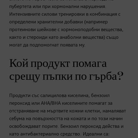
пубертета или при хормонални нарушения.
Интензивните силови тренировки в комбинация с
определени хранителни добавки (например
протеинови шейкове с хормоноподобни вещества,
както и стероиди като анаболни вещества) също
могат да подпомогнат появата му.
Кой продукт помага
срещу пъпки по гърба?
Продукти със салицилова киселина, бензоил
пероксид или AHA/BHA киселините помагат за
отстраняване на мъртвите кожни клетки, намаляват
себума на повърхността на кожата и по този начин
освобождават порите. Бензоил пероксид действа и
като антибактериално средство. Идеални са: