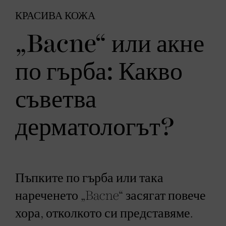
КРАСИВА КОЖА
„Bacne“ или акне
по гърба: Какво
съветва
дерматологът?
Пъпките по гърба или така
нареченето „Bacne“ засягат повече
хора, отколкото си представяме.