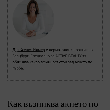
Д-р Ксения Илмер
е дерматолог с практика в
Залцбург. Специално за ACTIVE BEAUTY тя
обяснява какво всъщност стои зад акнето по
гърба.
Как възниква акнето по