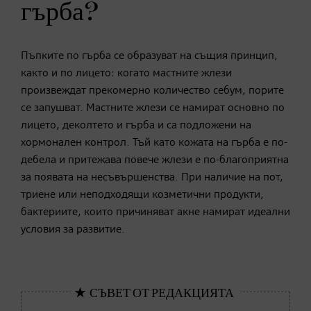
гърба?
Пъпките по гърба се образуват на същия принцип,
както и по лицето: когато мастните жлези
произвеждат прекомерно количество себум, порите
се запушват. Мастните жлези се намират основно по
лицето, деколтето и гърба и са подложени на
хормонален контрол. Тъй като кожата на гърба е по-
дебела и притежава повече жлези е по-благоприятна
за появата на несъвършенства. При наличие на пот,
триене или неподходящи козметични продукти,
бактериите, които причиняват акне намират идеални
условия за развитие.