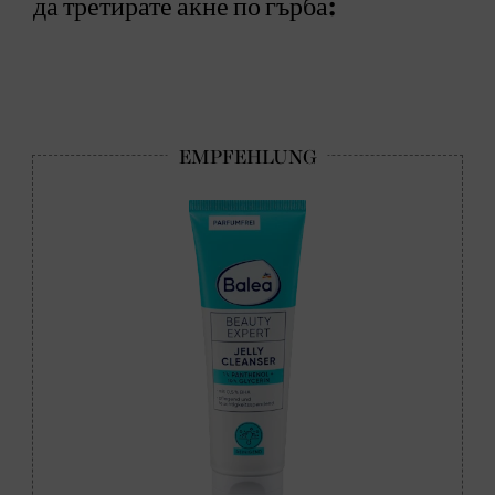
да третирате акне по гърба: