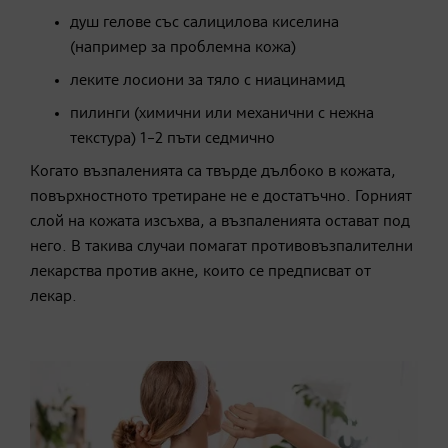
душ гелове със салицилова киселина
(например за проблемна кожа)
леките лосиони за тяло с ниацинамид
пилинги (химични или механични с нежна
текстура) 1–2 пъти седмично
Когато възпаленията са твърде дълбоко в кожата,
повърхностното третиране не е достатъчно. Горният
слой на кожата изсъхва, а възпаленията остават под
него. В такива случаи помагат противовъзпалителни
лекарства против акне, които се предписват от
лекар.