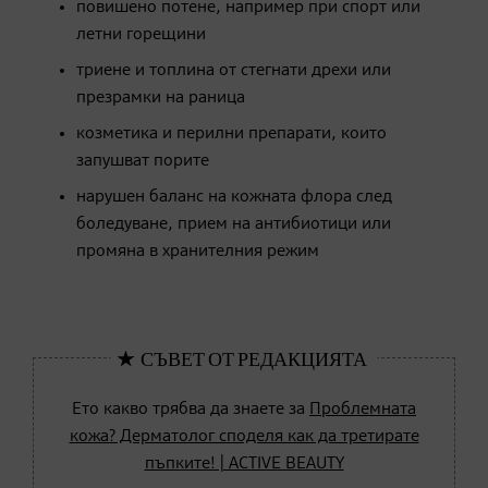
повишено потене, например при спорт или
летни горещини
триене и топлина от стегнати дрехи или
презрамки на раница
козметика и перилни препарати, които
запушват порите
нарушен баланс на кожната флора след
боледуване, прием на антибиотици или
промяна в хранителния режим
Ето какво трябва да знаете за
Проблемната
кожа? Дерматолог споделя как да третирате
пъпките! | ACTIVE BEAUTY