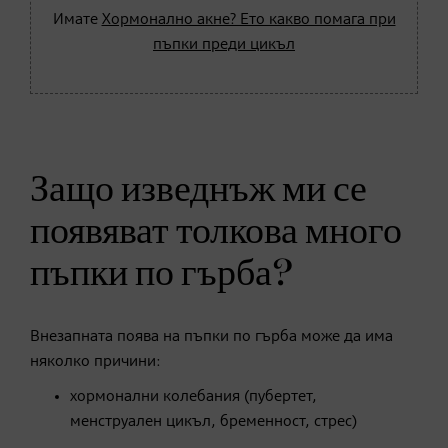
Имате
Хормонално акне? Ето какво помага при
пъпки преди цикъл
Защо изведнъж ми се
появяват толкова много
пъпки по гърба?
Внезапната поява на пъпки по гърба може да има
няколко причини:
хормонални колебания (пубертет,
менструален цикъл, бременност, стрес)