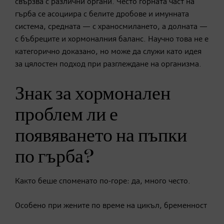
свързва с различни органи. Често горната част на
гърба се асоциира с белите дробове и имунната
система, средната — с храносмилането, а долната —
с бъбреците и хормоналния баланс. Научно това не е
категорично доказано, но може да служи като идея
за цялостен подход при разглеждане на организма.
Знак за хормонален
проблем ли е
появяването на пъпки
по гърба?
Както беше споменато по-горе: да, много често.
Особено при жените по време на цикъл, бременност