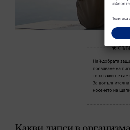
Най-добрата защ
появяване на пиг
това важи не само
За допълнителна
носенето на шапк
Какви липси в организма