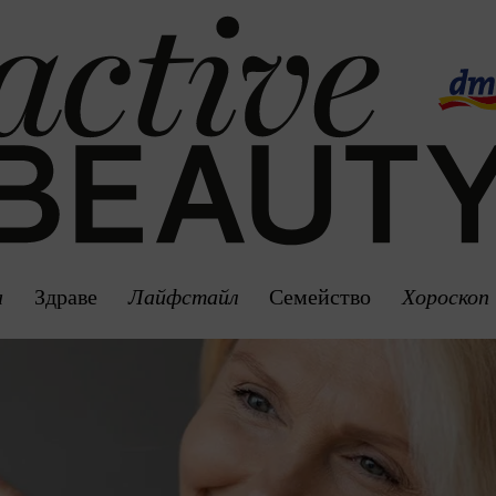
а
Здраве
Лайфстайл
Семейство
Хороскоп