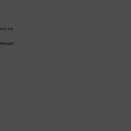
ата на
венция.