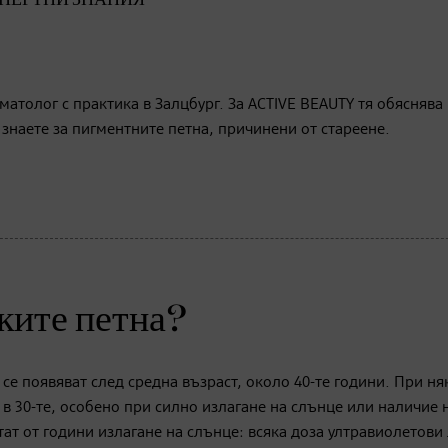
матолог с практика в Залцбург. За ACTIVE BEAUTY тя обяснява
 знаете за пигментните петна, причинени от стареене.
ските петна?
се появяват след средна възраст, около 40-те години. При ня
 в 30-те, особено при силно излагане на слънце или наличие 
тат от години излагане на слънце: всяка доза ултравиолетови