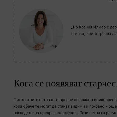
Д-р Ксения Илмер е дер
всичко, което трябва да
Кога се появяват старче
Пигментните петна от стареене по кожата обикновено 
хора обаче те могат да станат видими и по-рано – още
наследствена предразположеност. Тези петна са резул