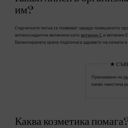
им?
Старческите петна се появяват заради повишеното про
антиоксидантни витамини като
витамин С
и витамин Е
Балансираната храна подпомага здравето на кожата и
Премахване на
пи
какво наистина р
Каква козметика помага