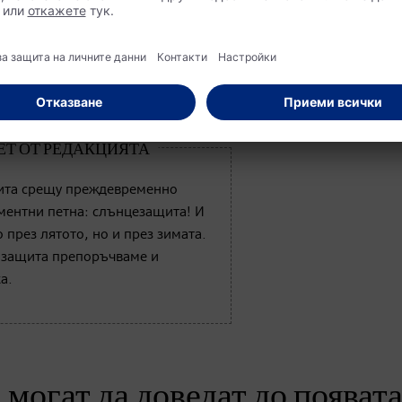
ита срещу преждевременно
ментни петна: слънцезащита! И
 през лятото, но и през зимата.
 защита препоръчваме и
а.
 могат да доведат до появат