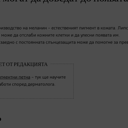
изводство на меланин – естественият пигмент в кожата. Липс
 може да отслаби кожните клетки и да улесни появата им.
 заедно с постоянната слънцезащита може да помогне за пре
гментни петна
– тук ще научите
аботи според дерматолога.
?