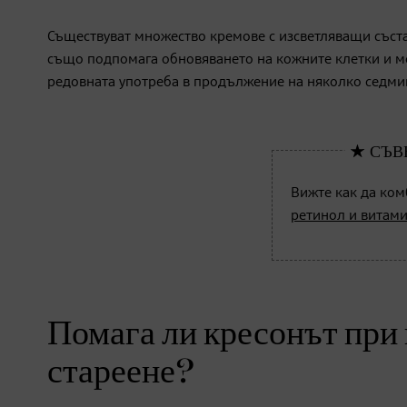
Съществуват множество кремове с изсветляващи съста
също подпомага обновяването на кожните клетки и мо
редовната употреба в продължение на няколко седми
Вижте как да ком
ретинол и витами
Помага ли кресонът при
стареене?