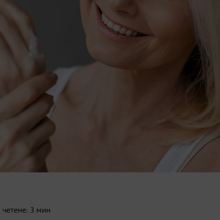
 четене:
3
мин