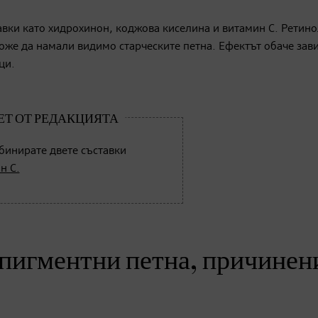
вки като хидрохинон, коджова киселина и витамин С. Ретин
же да намали видимо старческите петна. Ефектът обаче зави
ци.
бинирате двете съставки
н C.
 пигментни петна, причинен