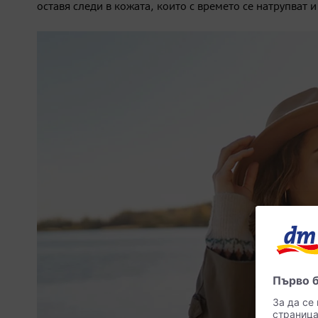
оставя следи в кожата, които с времето се натрупват 