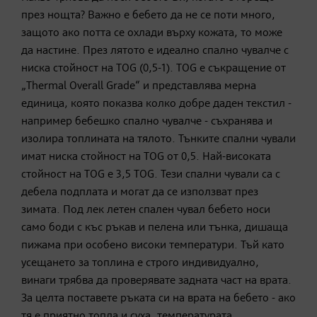
през нощта? Важно е бебето да не се поти много,
защото ако потта се охлади върху кожата, то може
да настине. През лятото е идеално спално чувалче с
ниска стойност на TOG (0,5-1). TOG е съкращение от
„Thermal Overall Grade“ и представлява мерна
единица, която показва колко добре даден текстил -
например бебешко спално чувалче - съхранява и
изолира топлината на тялото. Тънките спални чували
имат ниска стойност на TOG от 0,5. Най-високата
стойност на TOG е 3,5 TOG. Тези спални чували са с
дебела подплата и могат да се използват през
зимата. Под лек летен спален чувал бебето носи
само боди с къс ръкав и пелена или тънка, дишаща
пижама при особено високи температури. Тъй като
усещането за топлина е строго индивидуално,
винаги трябва да проверявате задната част на врата.
За целта поставете ръката си на врата на бебето - ако
тя е приятно топла и суха, температурата