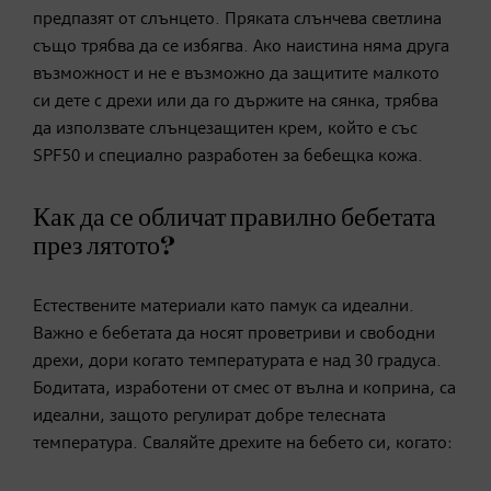
предпазят от слънцето. Пряката слънчева светлина
също трябва да се избягва. Ако наистина няма друга
възможност и не е възможно да защитите малкото
си дете с дрехи или да го държите на сянка, трябва
да използвате слънцезащитен крем, който е със
SPF50 и специално разработен за бебещка кожа.
Как да се обличат правилно бебетата
през лятото?
Естествените материали като памук са идеални.
Важно е бебетата да носят проветриви и свободни
дрехи, дори когато температурата е над 30 градуса.
Бодитата, изработени от смес от вълна и коприна, са
идеални, защото регулират добре телесната
температура. Сваляйте дрехите на бебето си, когато: