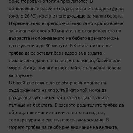
ориенторовъчно топли през лятото). В
обикновените басейни водата често е твърде студена
(около 26 °C), което е неподходящо за малки бебета.
Първоначално е препоръчително само кратко време
за къпане от около 10 минути, но с напредването на
възрастта и опознаването на бебето времето може
да се увеличи до 30 минути. Бебетата никога не
трябва да се оставят без надзор във водата -
независимо дали става въпрос за езеро, басейн или
море. И още: винаги използвайте специална пелена
за плуване.
В басейна е важно да се обърне внимание на
съдържанието на хлор, тъй като той може да
раздразни чувствителната кожа и дихателните
пътища на бебетата. В езерото родителите трябва да
обръщат внимание на качеството на водата,
температурата и евентуалното замърсяване. В
морето трябва да се обърне внимание на вълните,