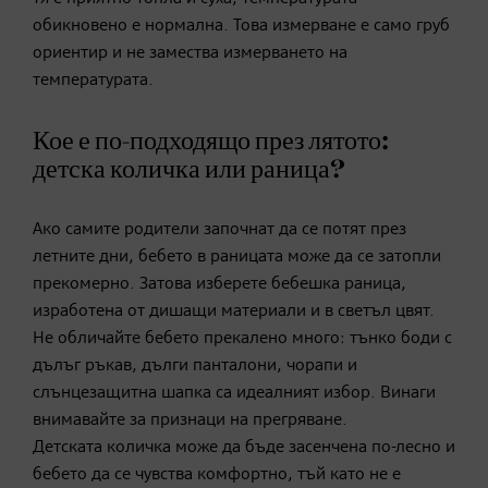
обикновено е нормална. Това измерване е само груб
ориентир и не замества измерването на
температурата.
Кое е по-подходящо през лятото:
детска количка или раница?
Ако самите родители започнат да се потят през
летните дни, бебето в раницата може да се затопли
прекомерно. Затова изберете бебешка раница,
изработена от дишащи материали и в светъл цвят.
Не обличайте бебето прекалено много: тънко боди с
дълъг ръкав, дълги панталони, чорапи и
слънцезащитна шапка са идеалният избор. Винаги
внимавайте за признаци на прегряване.
Детската количка може да бъде засенчена по-лесно и
бебето да се чувства комфортно, тъй като не е