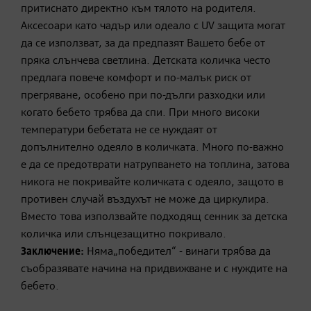
притиснато директно към тялото на родителя.
Аксесоари като чадър или одеало с UV защита могат
да се използват, за да предпазят Вашето бебе от
пряка слънчева светлина. Детската количка често
предлага повече комфорт и по-малък риск от
прегряване, особено при по-дълги разходки или
когато бебето трябва да спи. При много високи
температури бебетата не се нуждаят от
допълнително одеяло в количката. Много по-важно
е да се предотврати натрупването на топлина, затова
никога не покривайте количката с одеяло, защото в
противен случай въздухът не може да циркулира.
Вместо това използвайте подходящ сенник за детска
количка или слънцезащитно покривало.
Заключение:
Няма„победител“ - винаги трябва да
съобразявате начина на придвижване и с нуждите на
бебето.