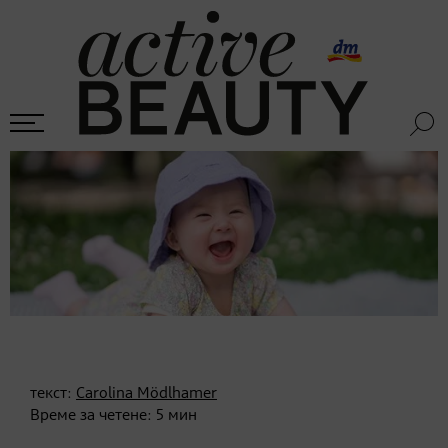
текст:
Carolina Mödlhamer
Време за четене:
5
мин