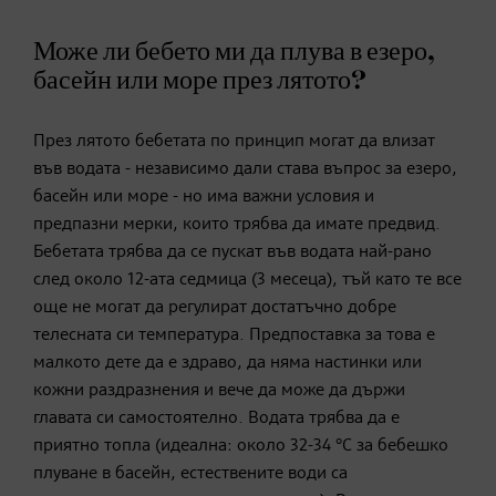
Може ли бебето ми да плува в езеро,
басейн или море през лятото?
През лятото бебетата по принцип могат да влизат
във водата - независимо дали става въпрос за езеро,
басейн или море - но има важни условия и
предпазни мерки, които трябва да имате предвид.
Бебетата трябва да се пускат във водата най-рано
след около 12-aта седмица (3 месеца), тъй като те все
още не могат да регулират достатъчно добре
телесната си температура. Предпоставка за това е
малкото дете да е здраво, да няма настинки или
кожни раздразнения и вече да може да държи
главата си самостоятелно. Водата трябва да е
приятно топла (идеална: около 32-34 °C за бебешко
плуване в басейн, естествените води са