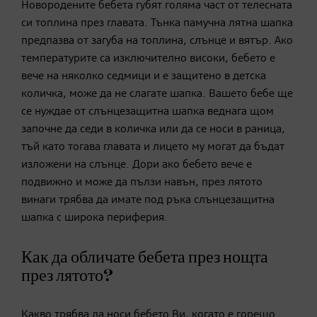
Новородените бебета губят голяма част от телесната
си топлина през главата. Тънка памучна лятна шапка
предпазва от загуба на топлина, слънце и вятър. Ако
температурите са изключително високи, бебето е
вече на няколко седмици и е защитено в детска
количка, може да не слагате шапка. Вашето бебе ще
се нуждае от слънцезащитна шапка веднага щом
започне да седи в количка или да се носи в раница,
тъй като тогава главата и лицето му могат да бъдат
изложени на слънце. Дори ако бебето вече е
подвижно и може да пълзи навън, през лятото
винаги трябва да имате под ръка слънцезащитна
шапка с широка периферия.
Как да обличате бебета през нощта
през лятото?
Какво трябва да носи бебето Ви, когато е горещо