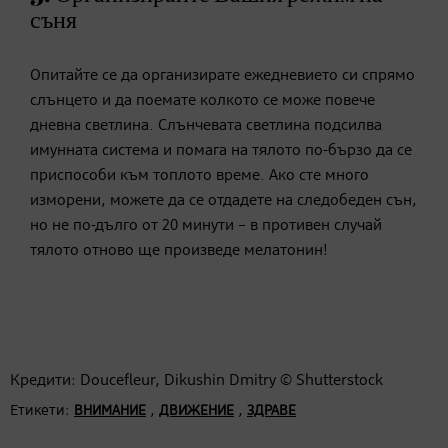
съня
Опитайте се да организирате ежедневието си спрямо
слънцето и да поемате колкото се може повече
дневна светлина. Слънчевата светлина подсилва
имунната система и помага на тялото по-бързо да се
приспособи към топлото време. Ако сте много
изморени, можете да се отдадете на следобеден сън,
но не по-дълго от 20 минути – в противен случай
тялото отново ще произведе мелатонин!
Кредити: Doucefleur, Dikushin Dmitry © Shutterstock
Етикети:
,
,
ВНИМАНИЕ
ДВИЖЕНИЕ
ЗДРАВЕ