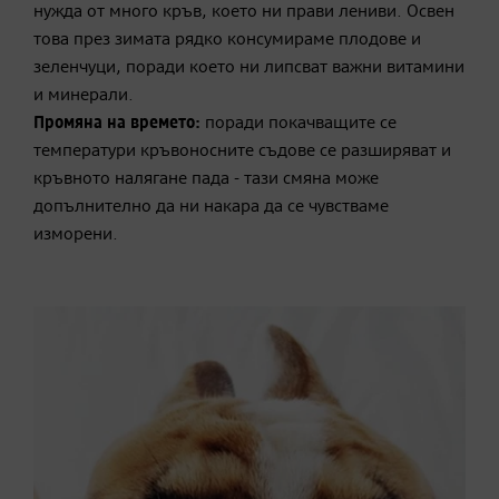
нужда от много кръв, което ни прави лениви. Освен
това през зимата рядко консумираме плодове и
зеленчуци, поради което ни липсват важни витамини
и минерали.
Промяна на времето:
поради покачващите се
температури кръвоносните съдове се разширяват и
кръвното налягане пада - тази смяна може
допълнително да ни накара да се чувстваме
изморени.