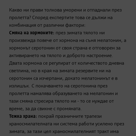
Какво ни прави толкова уморени и отпаднали през
пролетта? Според експертите това се дължи на
комбинация от различни фактори:
Смяна на хормоните:
през зимата тялото ни
произвежда повече от хормона на съня мелатонин, а
хормонът серотонин от своя страна е отговорен за
активирането на тялото и доброто настроение.
Двата хормона се регулират от количеството дневна
светлина, но в края на зимата резервите ни на
серотонин са изчерпани, докато мелатонинът е в
излишък. С покачването на серотонина през
пролетта намалява образуването на мелатонин и
тази смяна стресира тялото ни - то се нуждае от
време, за да свикне с промяната.
Тежка храна:
покрай празничните трапези
храносмилателната ни система работи усилено през
зимата, за тази цел храносмилателният тракт има