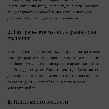
къпане забързва кръвообращението.
Съвет:
Завършвайте душа със студена вода! Сауната
също задвижва кръвообращението, а масажите
действат ободряващо и възстановяващо.
2. Разпределете малки, здравословни
хранения
Разпределете няколко по-малки хранения през деня
– консумирайте много плодове и зеленчуци, а също
и бобови култури и пълнозърнести храни, защото те
ще Ви дадат енергия. Постите могат да Ви помогнат
да се пречистите, но при постенето не става въпрос
за строги диети и отслабване, а за това да се
чувствате добре.
3. Пийте много течности