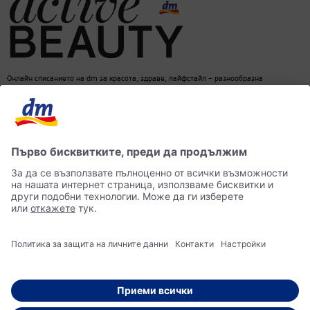
Онлайн списанието на dm за красота, здраве, лайфстайл – разнообразна
информация за един балансиран начин на живот
dm онлайн магазин
Контакти
Лични данни
достъпност
Становище за употреба на изкуствен интелект (ИИ)
© 2026 dm България ЕООД Моят магазин за козметика, парфюмерия, бебешки
продукти, здравословно хранене, стоки за дома, храна за домашни любимци и много
други.