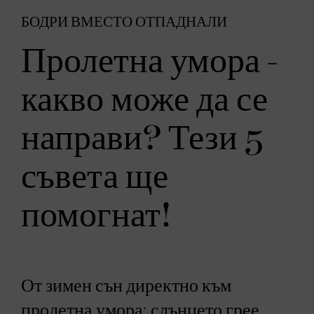
БОДРИ ВМЕСТО ОТПАДНАЛИ
Пролетна умора -
какво може да се
направи? Тези 5
съвета ще
помогнат!
От зимен сън директно към
пролетна умора: слънцето грее,