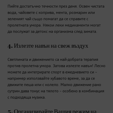
Пийте достатъчно течности през деня. Освен чистата
вода, чайовете с коприва, мента, розмарин или
зеленият чай също помагат да се справите с
пролетната умора. Някои леки медикаменти могат
да послужат за детокс на организма след зимата.
4. Излезте навън на свеж въздух
Светлината и движението са най-добрата терапия
против пролетна умора. Затова излезте навън! Лесно
можете да интегрирате спорт в ежедневието си –
например използвайте хубавото време, за да се
движите пеша или с колело. Малко движение рано
сутрин дава тонус на тялото – особено в комбинация
с подходяща музика.
5. Организирайте Вашия режим на