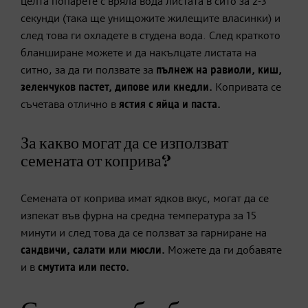
целта попарете с вряла вода листата в сито за 2-3
секунди (така ще унищожите жилещите власинки) и
след това ги охладете в студена вода. След краткото
бланширане можете и да накълцате листата на
ситно, за да ги ползвате за
пълнеж на равиоли, киш,
зеленчуков пастет, дипове или кнедли.
Копривата се
съчетава отлично в
ястия с яйца и паста.
За какво могат да се използват
семената от коприва?
Семената от коприва имат ядков вкус, могат да се
изпекат във фурна на средна температура за 15
минути и след това да се ползват за гарниране на
сандвичи, салати или мюсли.
Можете да ги добавяте
и в
смутита или песто.