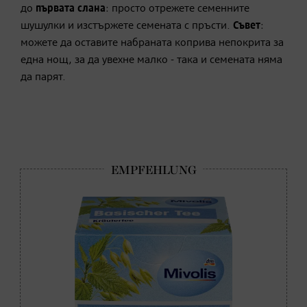
до
първата слана
: просто отрежете семенните
шушулки и изстържете семената с пръсти.
Съвет
:
можете да оставите набраната коприва непокрита за
една нощ, за да увехне малко - така и семената няма
да парят.