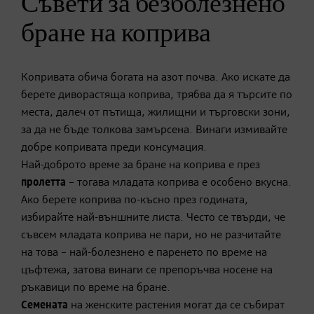
Съвети за безболезнено
бране на коприва
Копривата обича богата на азот почва. Ако искате да
берете диворастяща коприва, трябва да я търсите по
места, далеч от пътища, жилищни и търговски зони,
за да не бъде толкова замърсена. Винаги измивайте
добре копривата преди консумация.
Най-доброто време за бране на коприва е през
пролетта
– тогава младата коприва е особено вкусна.
Ако берете коприва по-късно през годината,
избирайте най-външните листа. Често се твърди, че
съвсем младата коприва не пари, но не разчитайте
на това – най-болезнено е паренето по време на
цъфтежа, затова винаги се препоръчва носене на
ръкавици по време на бране.
Семената
на женските растения могат да се събират