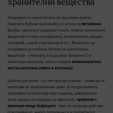
хранителни вещества
Копривата е много богата на протеини (както
повечето бобови растения) и е истинска
витаминна
бомба: листата ѝ съдържат много повече хранителни
вещества от тези на марулята, включително калции,
магнезий, калий и витамини А и С. Филизите на
копривата са особено богати на хранителни
вещества – семената ѝ съдържат Витамин Е и
линолова киселина, която е важна
полиненаситена
мастна киселина (омега-6 киселина).
Цялото растение – от листата до корена – може да се
използва за терапевтични цели. В натуропатията
копривата се използва при подагра, ревматизъм
(има научно изследване за ефекта ѝ),
проблеми с
пикочния мехур бъбреците
. Чаят от коприва действа
отводняващо, много популярно е и пролетното