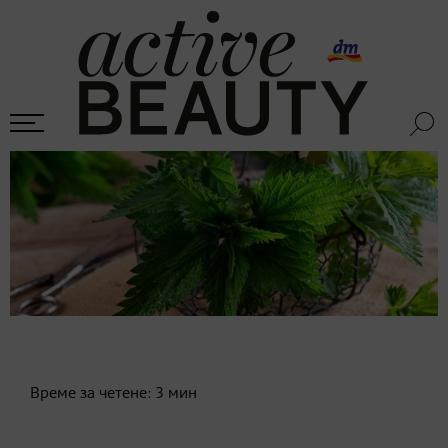
Време за четене:
3
мин