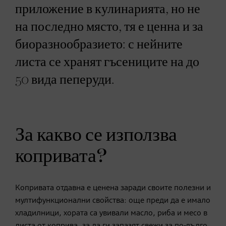
приложение в кулинарията, но не
на последно място, тя е ценна и за
биоразнообразието: с нейните
листа се хранят гъсениците на до
50 вида пеперуди.
За какво се използва
копривата?
Копривата отдавна е ценена заради своите полезни и
мултифункционални свойства: още преди да е имало
хладилници, хората са увивали масло, риба и месо в
листа от коприва, за да ги запазят свежи за по-дълго