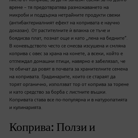
време – тя предотвратява разможаването на
микроби и поддържа нетрайните продукти свежи
(антибактериалният ефект на копривата е научно
доказан). От растителните ѝ влакна се тъче и
боядисва плат, познат още и като „лена на бедните“.
В коневъдството често се смесва изсушена и смляна
коприва с овес за храна на конете, а всеки, който е
отглеждал домашни птици, навярно е забелязал, че
те обичат да ровят в почвата за хранителните семена
на копривата. Градинарите, които се стараят да
торят органично, използват тор от коприва за торене
и като средство за борба с листните въшки.
Копривата става все по-популярна и в натуропатията
и кулинарията.
Коприва: Ползи и