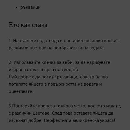
​ръкавици
Ето как става
1. Напълнете съд с вода и поставете няколко капки с
различни цветове на повърхността на водата.
2. Използвайте клечка за зъби, за да нарисувате
избрана от вас шарка във водата.
Най-добре е да носите ръкавици, докато бавно
потапяте яйцето в повърхността на водата и
оцветявате.
3 Повтаряйте процеса толкова често, колкото искате,
с различни цветове. След това оставете яйцата да
изсъхнат добре. Перфектната великденска украса!