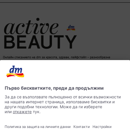
Онлайн списанието на dm за красота, здраве, лайфстайл – разнообразна
информация за един балансиран начин на живот
dm онлайн магазин
Контакти
Лични данни
достъпност