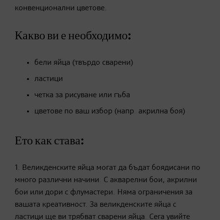
конвенционални цветове.
Какво ви е необходимо:
бели яйца (твърдо сварени)
ластици
четка за рисуване или гъба
цветове по ваш избор (напр. акрилна боя)
Ето как става:
1. Великденските яйца могат да бъдат боядисани по
много различни начини. С акварелни бои, акрилни
бои или дори с флумастери. Няма ограничения за
вашата креативност. За великденските яйца с
ластици ще ви трябват сварени яйца. Сега увийте