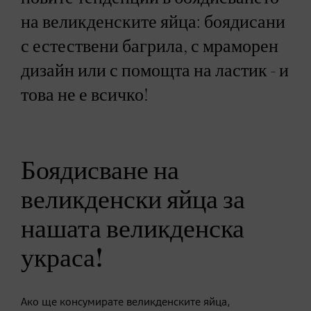
на великденските яйца: боядисани
с естествени багрила, с мраморен
дизайн или с помощта на ластик - и
това не е всичко!
Боядисване на
великденски яйца за
нашата великденска
украса!
Ако ще консумирате великденските яйца,