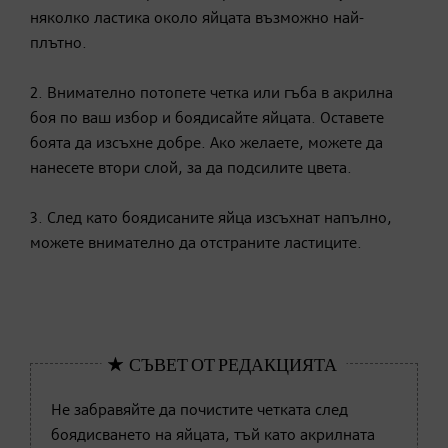
няколко ластика около яйцата възможно най-
плътно.
2. Внимателно потопете четка или гъба в акрилна
боя по ваш избор и боядисайте яйцата. Оставете
боята да изсъхне добре. Ако желаете, можете да
нанесете втори слой, за да подсилите цвета.
3. След като боядисаните яйца изсъхнат напълно,
можете внимателно да отстраните ластиците.
Не забравяйте да почистите четката след
боядисването на яйцата, тъй като акрилната