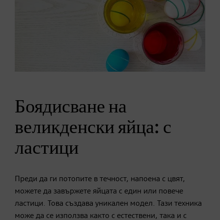
Боядисване на
великденски яйца: с
ластици
Преди да ги потопите в течност, напоена с цвят,
можете да завържете яйцата с един или повече
ластици. Това създава уникален модел. Тази техника
може да се използва както с естествени, така и с