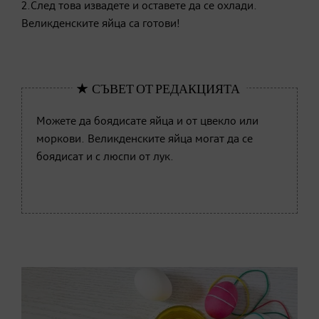
2.След това извадете и оставете да се охлади.
Великденските яйца са готови!
Можете да боядисате яйца и от цвекло или
моркови. Великденските яйца могат да се
боядисат и с люспи от лук.