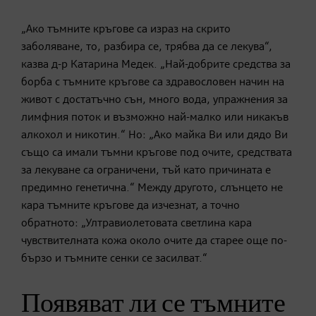
„Ако тъмните кръгове са израз на скрито
заболяване, то, разбира се, трябва да се лекува“,
казва д-р Катарина Медек. „Най-добрите средства за
борба с тъмните кръгове са здравословен начин на
живот с достатъчно сън, много вода, упражнения за
лимфния поток и възможно най-малко или никакъв
алкохол и никотин.“ Но: „Ако майка Ви или дядо Ви
също са имали тъмни кръгове под очите, средствата
за лекуване са ограничени, тъй като причината е
предимно генетична.“ Между другото, слънцето не
кара тъмните кръгове да изчезнат, а точно
обратното: „Ултравиолетовата светлина кара
чувствителната кожа около очите да старее още по-
бързо и тъмните сенки се засилват.“
Появяват ли се тъмните