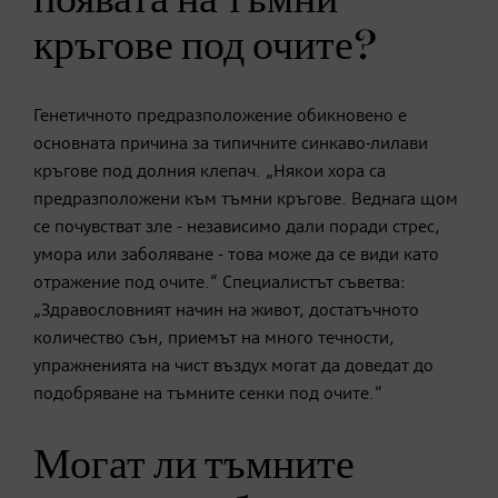
кръгове под очите?
Генетичното предразположение обикновено е
основната причина за типичните синкаво-лилави
кръгове под долния клепач. „Някои хора са
предразположени към тъмни кръгове. Веднага щом
се почувстват зле - независимо дали поради стрес,
умора или заболяване - това може да се види като
отражение под очите.“ Специалистът съветва:
„Здравословният начин на живот, достатъчното
количество сън, приемът на много течности,
упражненията на чист въздух могат да доведат до
подобряване на тъмните сенки под очите.“
Могат ли тъмните