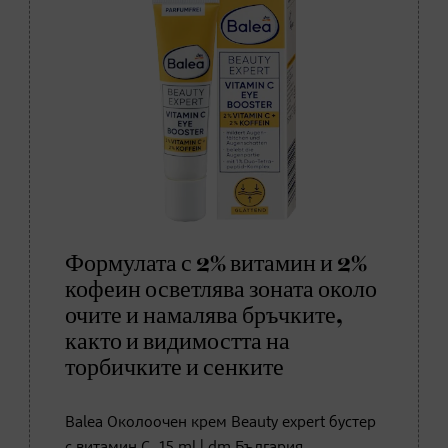
Формулата с 2% витамин и 2%
кофеин осветлява зоната около
очите и намалява бръчките,
както и видимостта на
торбичките и сенките
Balea Околоочен крем Beauty еxpert бустер
с витамин С, 15 ml | dm България