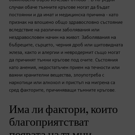
случаи обаче тъмните кръгове могат да бъдат
постоянни и да имат и медицинска причина - като
признак на влошено общо здравословно състояние
вследствие на различни заболявания или
нездравословен начин на живот. Заболявания на
бъбреците, сърцето, черния дроб или щитовидната
жлеза, както и алергии и невродермит също могат
да причинят тъмни кръгове под очите. Състояния
като анемия, недостатъчен прием на течности или
важни хранителни вещества, злоупотреба с
наркотици или алкохол и пристъп на мигрена са
сред факторите, причиняващи тъмните кръгове.
Има ли фактори, които
благоприятстват
появата на тъмни