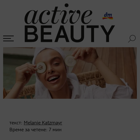
текст:
Melanie Katzmayr
Време за четене:
7
мин