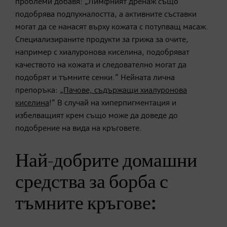
проблеми добавя: „Лимфният дренаж също
подобрява подпухналостта, а активните съставки
могат да се нанасят върху кожата с потупващ масаж.
Специализираните продукти за грижа за очите,
например с хиалуронова киселина, подобряват
качеството на кожата и следователно могат да
подобрят и тъмните сенки.“ Нейната лична
препоръка: „
Пачове, съдържащи хиалуронова
киселина
!“ В случай на хиперпигментация и
избелващият крем също може да доведе до
подобрение на вида на кръговете.
Най-добрите домашни
средства за борба с
тъмните кръгове: