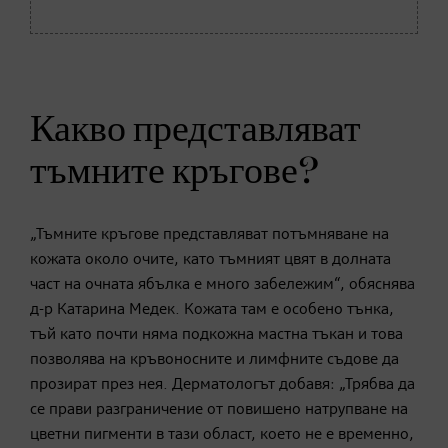
Какво представляват
тъмните кръгове?
„Тъмните кръгове представляват потъмняване на
кожата около очите, като тъмният цвят в долната
част на очната ябълка е много забележим“, обяснява
д-р Катарина Медек. Кожата там е особено тънка,
тъй като почти няма подкожна мастна тъкан и това
позволява на кръвоносните и лимфните съдове да
прозират през нея. Дерматологът добавя: „Трябва да
се прави разграничение от повишено натрупване на
цветни пигменти в тази област, което не е временно,