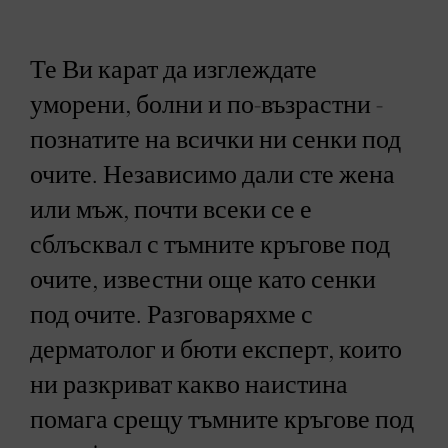
Те Ви карат да изглеждате
уморени, болни и по-възрастни -
познатите на всички ни сенки под
очите. Независимо дали сте жена
или мъж, почти всеки се е
сблъсквал с тъмните кръгове под
очите, известни още като сенки
под очите. Разговаряхме с
дерматолог и бюти експерт, които
ни разкриват какво наистина
помага срещу тъмните кръгове под