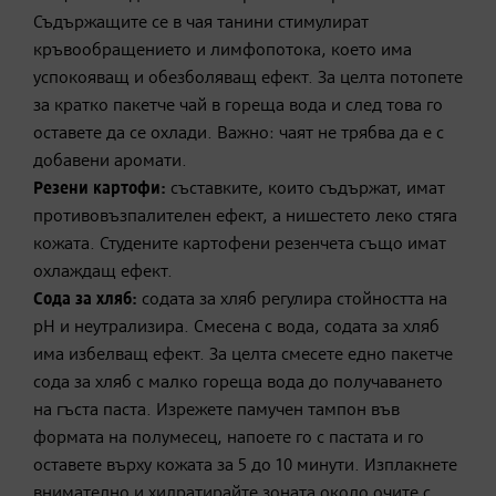
Съдържащите се в чая танини стимулират
кръвообращението и лимфопотока, което има
успокояващ и обезболяващ ефект. За целта потопете
за кратко пакетче чай в гореща вода и след това го
оставете да се охлади. Важно: чаят не трябва да е с
добавени аромати.
Резени картофи:
съставките, които съдържат, имат
противовъзпалителен ефект, а нишестето леко стяга
кожата. Студените картофени резенчета също имат
охлаждащ ефект.
Сода за хляб:
содата за хляб регулира стойността на
pH и неутрализира. Смесена с вода, содата за хляб
има избелващ ефект. За целта смесете едно пакетче
сода за хляб с малко гореща вода до получаването
на гъста паста. Изрежете памучен тампон във
формата на полумесец, напоете го с пастата и го
оставете върху кожата за 5 до 10 минути. Изплакнете
внимателно и хидратирайте зоната около очите с