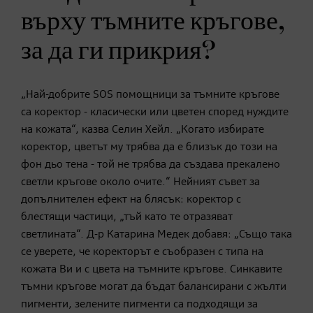
върху тъмните кръгове,
за да ги прикрия?
„Най-добрите SOS помощници за тъмните кръгове
са коректор - класически или цветен според нуждите
на кожата“, казва Селин Хейл. „Когато избирате
коректор, цветът му трябва да е близък до този на
фон дьо тена - той не трябва да създава прекалено
светли кръгове около очите.“ Нейният съвет за
допълнителен ефект на блясък: коректор с
блестящи частици, „тъй като те отразяват
светлината“. Д-р Катарина Медек добавя: „Също така
се уверете, че коректорът е съобразен с типа на
кожата Ви и с цвета на тъмните кръгове. Синкавите
тъмни кръгове могат да бъдат балансирани с жълти
пигменти, зелените пигменти са подходящи за