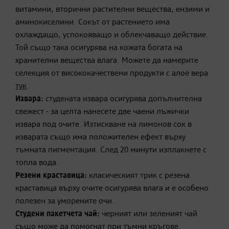
витамини, вторични растителни вещества, ензими и
аминокиселини. Сокът от растението има
охлаждащо, успокояващо и облекчаващо действие.
Той също така осигурява на кожата богата на
хранителни вещества влага. Можете да намерите
селекция от висококачествени продукти с алое вера
тук
.
Извара:
студената извара осигурява допълнителна
свежест - за целта нанесете две чаени лъжички
извара под очите. Изтискване на лимонов сок в
изварата също има положителен ефект върху
тъмната пигментация. След 20 минути изплакнете с
топла вода.
Резени краставица:
класическият трик с резена
краставица върху очите осигурява влага и е особено
полезен за уморените очи.
Студени пакетчета чай:
черният или зеленият чай
също може да помогнат при тъмни кръгове.