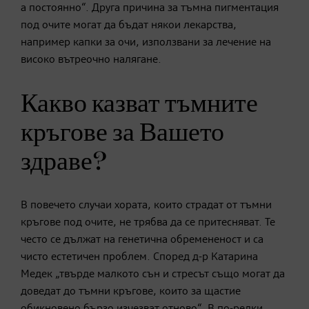
а постоянно“. Друга причина за тъмна пигментация
под очите могат да бъдат някои лекарства,
например капки за очи, използвани за лечение на
високо вътреочно налягане.
Какво казват тъмните
кръгове за Вашето
здраве?
В повечето случаи хората, които страдат от тъмни
кръгове под очите, не трябва да се притесняват. Те
често се дължат на генетична обремененост и са
чисто естетичен проблем. Според д-р Катарина
Медек „твърде малкото сън и стресът също могат да
доведат до тъмни кръгове, които за щастие
обикновено бързо изчезват отново“. В по-редки