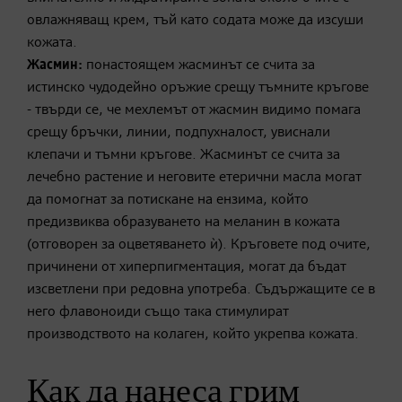
овлажняващ крем, тъй като содата може да изсуши
кожата.
Жасмин:
понастоящем жасминът се счита за
истинско чудодейно оръжие срещу тъмните кръгове
- твърди се, че мехлемът от жасмин видимо помага
срещу бръчки, линии, подпухналост, увиснали
клепачи и тъмни кръгове. Жасминът се счита за
лечебно растение и неговите етерични масла могат
да помогнат за потискане на ензима, който
предизвиква образуването на меланин в кожата
(отговорен за оцветяването ѝ). Кръговете под очите,
причинени от хиперпигментация, могат да бъдат
изсветлени при редовна употреба. Съдържащите се в
него флавоноиди също така стимулират
производството на колаген, който укрепва кожата.
Как да нанеса грим