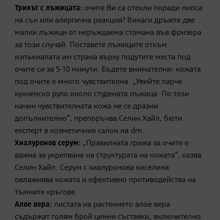
Трикът с лъжицата:
очите Ви са отекли поради липса
на сън или алергична реакция? Винаги дръжте две
малки лъжици от неръждаема стомана във фризера
за този случай. Поставете лъжиците откъм
изпъкналата им страна върху подутите места под
очите си за 5-10 минути. Бъдете внимателни: кожата
под очите е много чувствителна. „Увийте парче
кухненско руло около студената лъжица. По този
начин чувствителната кожа не се дразни
допълнително“, препоръчва Селин Хайл, бюти
експерт в козметичния салон на dm.
Хиалуронов серум:
„Правилната грижа за очите е
важна за укрепване на структурата на кожата“, казва
Селин Хайл. Серум с хиалуронова киселина
овлажнява кожата и ефективно противодейства на
тъмните кръгове.
Алое вера:
листата на растението алое вера
съдържат голям брой ценни съставки, включително