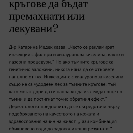
кръгове да бъдат
премахнати или
лекувани?
Д-р Катарина Медек казва: „Често се рекламират
инжекции с филъри и хиалуронова киселина, както и
лазерни процедури.“ Но ако тъмните кръгове са
генетично заложени, никога няма да се отървете
напълно от тях. Инжекциите с хиалуронова киселина
също не са чудодеен лек за тъмните кръгове, тъй
като могат дори да ги направят да изглеждат още по-
тъмни и да постигнат точно обратния ефект.“
Дерматологът предпочита да се съсредоточи върху
подобряването на качеството на кожата и
здравословния начин на живот. „Тази комбинация
обикновено води до задоволителни резултати.“