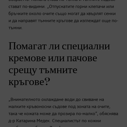
стават по-видими. „Отпуснатите горни клепачи или
бръчките около очите също могат да хвърлят сенки
и да направят тъмните кръгове да изглеждат още по-
тъмни.
Помагат ли специални
кремове или пачове
срещу тъмните
кръгове?
„Внимателното охлаждане води до свиване на
малките кръвоносни съдове под зоната на очите,
така че кожата може да прозира по-малко“, обяснява
д-р Катарина Медек. Специалистът по кожни