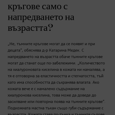
кръгове само с
напредването на
възрастта?
„Не, тъмните кръгове могат да се появят и при
децата“, обяснява д-р Катарина Медек. С
напредването на възрастта обаче тъмните кръгове
могат да станат още по-забележими. „Количеството
на хиалуроновата киселина в кожата ни намалява, a
тя е отговорна за еластичността и стегнатостта, тъй
като има способността да съхранява влагата. Ако
кожата вече е с намалено съдържание на
хиалуронова киселина, това може да доведе до
засилване или повторна поява на тъмните кръгове“.
Подкожната мастна тъкан също губи съдържание с
възрастта. Кожата става по-тънка и тъмните съдове