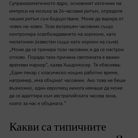
Супрахиазматичното ядро, основният източник на
импулси на мозъка за 24-часовия ритъм, определя
нашия ритъм сън-бодърстване. Може да варира от
човек на човек. Този вътрешен часовник също
контролира освобождаването на хормони, като
мелатонин (известен също като хормон на съня).
„Може да се тренира този часовник и да се настрои
отново. Поради тази причина светлината е важен
времеви маркер“, казва Хьодлмосер. Тя обяснява:
„Един пекар с класическо нощно работно време,
например, има обърнат часовник. Ако това не беше
възможно, един европеец никога нямаше да може
да се адаптира към австралийската часова зона,
която за нас е обърната.“
Какви са типичните