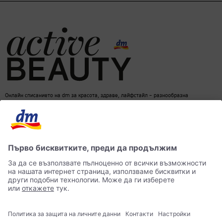
Онлайн списанието на dm за красота, здраве, лайфстайл – разнообразна
информация за един балансиран начин на живот
dm онлайн магазин
Контакти
Лични данни
достъпност