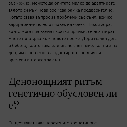
възможно, можете да опитате малко да адаптирате
тялото си към нова времева рамка предварително.
Когато става въпрос за проблеми със съня, всичко
варира значително от човек на човек. Някои хора,
които могат да вземат кратки дрямки, се адаптират
много по-бързо към новото време. Дори малки деца
и бебета, които така или иначе спят няколко пъти на
ден, им е по-лесно да адаптират основния си
времеви интервал за сън.
Денонощният ритъм
генетично обусловен ли
е?
Съществуват така наречените хронотипове.