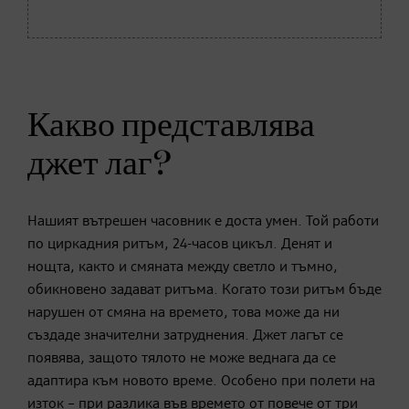
Какво представлява
джет лаг?
Нашият вътрешен часовник е доста умен. Той работи
по циркадния ритъм, 24-часов цикъл. Денят и
нощта, както и смяната между светло и тъмно,
обикновено задават ритъма. Когато този ритъм бъде
нарушен от смяна на времето, това може да ни
създаде значителни затруднения. Джет лагът се
появява, защото тялото не може веднага да се
адаптира към новото време. Особено при полети на
изток – при разлика във времето от повече от три