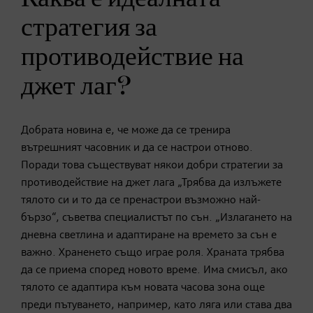
стратегия за
противодействие на
джет лаг?
Добрата новина е, че може да се тренира
вътрешният часовник и да се настрои отново.
Поради това съществуват някои добри стратегии за
противодействие на джет лага „Трябва да излъжете
тялото си и то да се пренастрои възможно най-
бързо“, съветва специалистът по сън. „Излагането на
дневна светлина и адаптиране на времето за сън е
важно. Храненето също играе роля. Храната трябва
да се приема според новото време. Има смисъл, ако
тялото се адаптира към новата часова зона още
преди пътуването, например, като ляга или става два