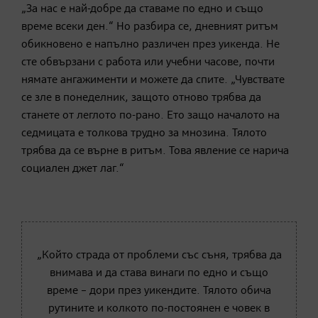
„За нас е най-добре да ставаме по едно и също
време всеки ден.“ Но разбира се, дневният ритъм
обикновено е напълно различен през уикенда. Не
сте обвързани с работа или учебни часове, почти
нямате ангажименти и можете да спите. „Чувствате
се зле в понеделник, защото отново трябва да
станете от леглото по-рано. Ето защо началото на
седмицата е толкова трудно за мнозина. Тялото
трябва да се върне в ритъм. Това явление се нарича
социален джет лаг.“
„Който страда от проблеми със съня, трябва да
внимава и да става винаги по едно и също
време – дори през уикендите. Тялото обича
рутините и колкото по-постоянен е човек в