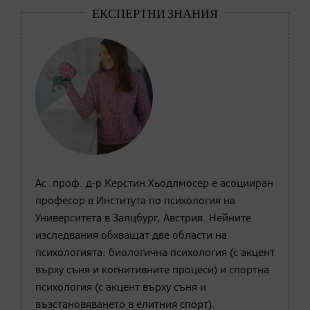
Ас. проф. д-р Керстин Хьодлмосер е асоцииран
професор в Института по психология на
Университета в Залцбург, Австрия. Нейните
изследвания обхващат две области на
психологията: биологична психология (с акцент
върху съня и когнитивните процеси) и спортна
психология (с акцент върху съня и
възстановяването в елитния спорт).