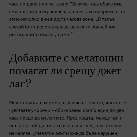
часа по-рано или по-късно.“Всичко това обаче има
смисъл само в ограничена степен, ако например сте
само няколко дни в друга часова зона. „В такъв
случай бих препоръчала да запазите обичайния
ритъм, който имате у дома.“
Добавките с мелатонин
помагат ли срещу джет
лаг?
Мелатонинът е хормон, отделян от тялото, когато се
чувствате уморени – обикновено около един до два
часа преди да си легнете. През нощта, между три и
пет часа, той достига своя връх и след това отново
намалява. „Мелатонинът може да бъде нарушен,