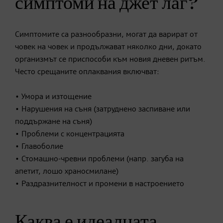
симптоми на джет лаг?
Симптомите са разнообразни, могат да варират от
човек на човек и продължават няколко дни, докато
организмът се приспособи към новия дневен ритъм.
Често срещаните оплаквания включват:
• Умора и изтощение
• Нарушения на съня (затруднено заспиване или
поддържане на съня)
• Проблеми с концентрацията
• Главоболие
• Стомашно-чревни проблеми (напр. загуба на
апетит, лошо храносмилане)
• Раздразнителност и промени в настроението
Каква е идеалната