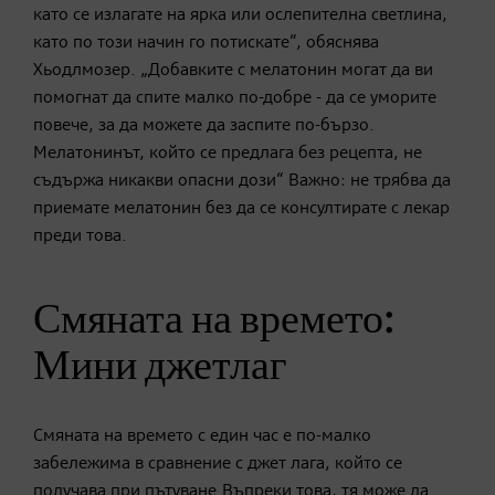
като се излагате на ярка или ослепителна светлина,
като по този начин го потискате“, обяснява
Хьодлмозер. „Добавките с мелатонин могат да ви
помогнат да спите малко по-добре - да се ​​уморите
повече, за да можете да заспите по-бързо.
Мелатонинът, който се предлага без рецепта, не
съдържа никакви опасни дози“ Важно: не трябва да
приемате мелатонин без да се консултирате с лекар
преди това.
Смяната на времето:
Мини джетлаг
Смяната на времето с един час е по-малко
забележима в сравнение с джет лага, който се
получава при пътуване.Въпреки това, тя може да