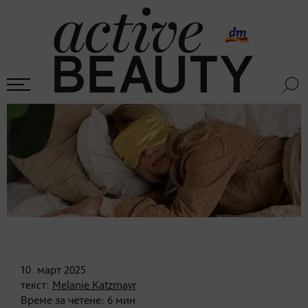
10. март
2025
текст:
Melanie Katzmayr
Време за четене:
6
мин