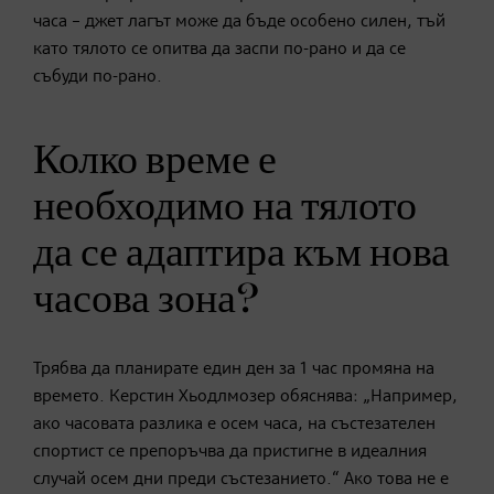
часа – джет лагът може да бъде особено силен, тъй
като тялото се опитва да заспи по-рано и да се
събуди по-рано.
Колко време е
необходимо на тялото
да се адаптира към нова
часова зона?
Трябва да планирате един ден за 1 час промяна на
времето. Керстин Хьодлмозер обяснява: „Например,
ако часовата разлика е осем часа, на състезателен
спортист се препоръчва да пристигне в идеалния
случай осем дни преди състезанието.“ Ако това не е