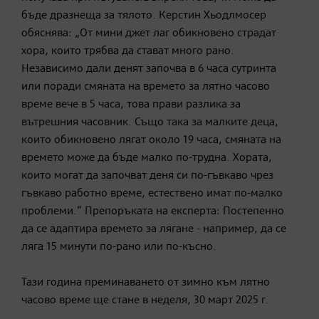
бъде дразнеща за тялото. Керстин Хьодлмосер
обяснява: „От мини джет лаг обикновено страдат
хора, които трябва да стават много рано.
Независимо дали денят започва в 6 часа сутринта
или поради смяната на времето за лятно часово
време вече в 5 часа, това прави разлика за
вътрешния часовник. Също така за малките деца,
които обикновено лягат около 19 часа, смяната на
времето може да бъде малко по-трудна. Хората,
които могат да започват деня си по-гъвкаво чрез
гъвкаво работно време, естествено имат по-малко
проблеми.“ Препоръката на експерта: Постепенно
да се адаптира времето за лягане - например, да се
ляга 15 минути по-рано или по-късно.
Тази година преминаването от зимно към лятно
часово време ще стане в неделя, 30 март 2025 г.