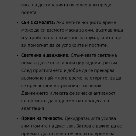
часа на дестинацията няколко дни преди
полета.
Сън в самолета:
Ако летите нощното време
може да си вземете маска за очи, възглавница
и устройства за потискане на шума, които ще
ви помогнат да се успокоите и поспите.
Светлина и движение:
Слънчевата светлина
помага да се възстанови циркадният ритъм.
След пристигането е добре да се прекарва
възможно най-много време на открито, за да
се пренастрои вътрешният часовник.
Движението и леката физическа активност
също могат да подпомогнат процеса на
адаптация.
Прием на течности:
Дехидратацията усилва
симптомите на джет лаг. Затова е важно да се
приемат достатъчно течности по време на