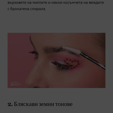
върховете на миглите и някои косъмчета на веждите
с брокатена спирала.
2. Бляскави земни тонове