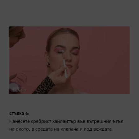
Стъпка 6:
Нанесете сребрист хайлайтър във вътрешния ъгъл
на окото, в средата на клепача и под веждата.