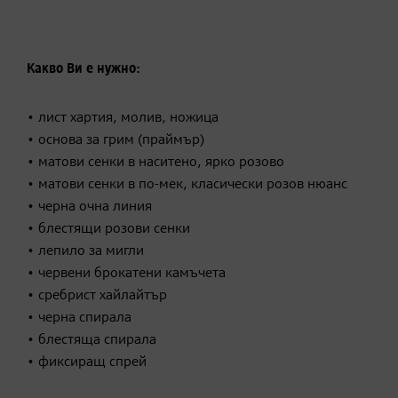
Какво Ви е нужно:
• лист хартия, молив, ножица
• основа за грим (праймър)
• матови сенки в наситено, ярко розово
• матови сенки в по-мек, класически розов нюанс
• черна очна линия
• блестящи розови сенки
• лепило за мигли
• червени брокатени камъчета
• сребрист хайлайтър
• черна спирала
• блестяща спирала
• фиксиращ спрей