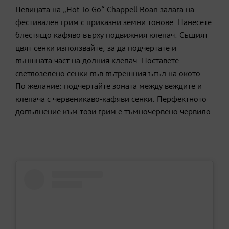
Певицата на „Hot To Go“ Chappell Roan залага на
фестивален грим с приказни земни тонове. Нанесете
блестящо кафяво върху подвижния клепач. Същият
цвят сенки използвайте, за да подчертате и
външната част на долния клепач. Поставете
светлозелено сенки във вътрешния ъгъл на окото.
По желание: подчертайте зоната между веждите и
клепача с червеникаво-кафяви сенки. Перфектното
допълнение към този грим е тъмночервено червило.