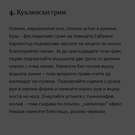
4. Кукленски грим
Големи, изразителни очи, плътни устни и румени
бузи – фестивалният грим на певицата Сабрина
Карпентър подчертава чертите на лицето по много
благоприятен начин. За да пресъздадете този грим,
първо подчертайте външните две трети от долния
клепач с очна линия. Нанесете бял молив върху
водната линия – това визуално прави очите да
изглеждат по-големи. Подчертайте скулите с розов
руж в овална форма и нанесете малко руж и върху
моста на носа. Очертайте устните с тъмнокафяв
молив – това създава по-плътен, „напомпан“ ефект.
Накрая нанесете блестящо, розово червило.