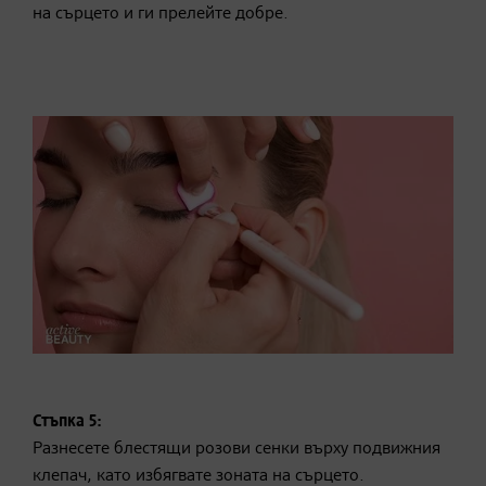
на сърцето и ги прелейте добре.
Стъпка 5:
Разнесете блестящи розови сенки върху подвижния
клепач, като избягвате зоната на сърцето.