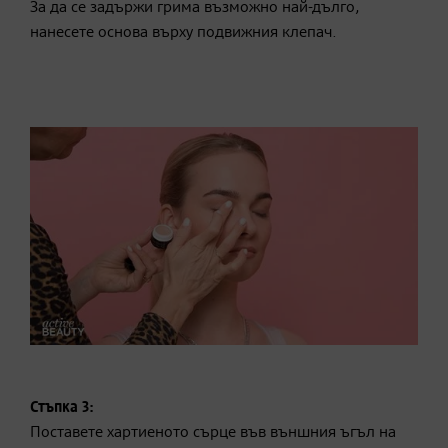
За да се задържи грима възможно най-дълго,
нанесете основа върху подвижния клепач.
Стъпка 3:
Поставете хартиеното сърце във външния ъгъл на