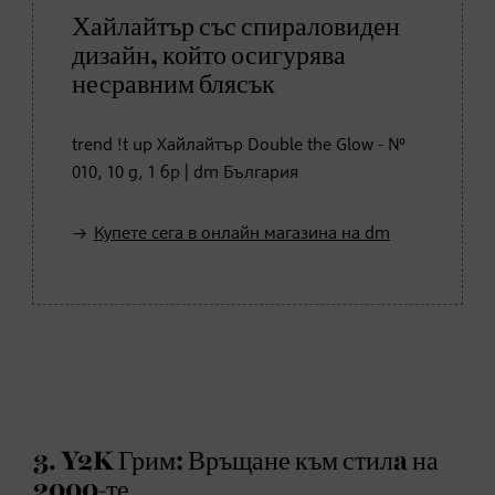
Хайлайтър със спираловиден
дизайн, който осигурява
несравним блясък
trend !t up Хайлайтър Double the Glow - №
010, 10 g, 1 бр | dm България
Купете сега в онлайн магазина на dm
3. Y2K Грим: Връщане към стилa на
2000-те