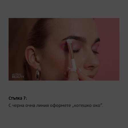
Стъпка 7:
С черна очна линия оформете „котешко око“.