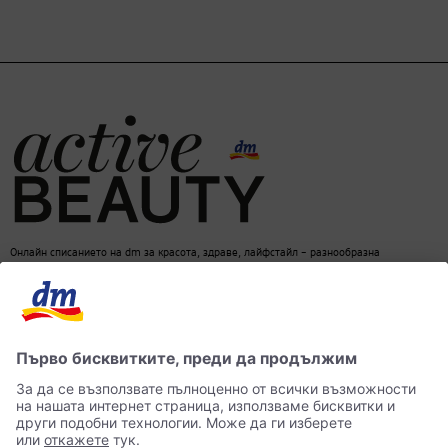
Онлайн списанието на dm за красота, здраве, лайфстайл – разнообразна
информация за един балансиран начин на живот