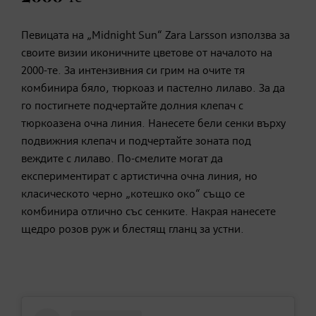
Певицата на „Midnight Sun“ Zara Larsson използва за
своите визии иконичните цветове от началото на
2000-те. За интензивния си грим на очите тя
комбинира бяло, тюркоаз и пастелно лилаво. За да
го постигнете подчертайте долния клепач с
тюркоазена очна линия. Нанесете бели сенки върху
подвижния клепач и подчертайте зоната под
веждите с лилаво. По-смелите могат да
експериментират с артистична очна линия, но
класическото черно „котешко око“ също се
комбинира отлично със сенките. Накрая нанесете
щедро розов руж и блестящ гланц за устни.