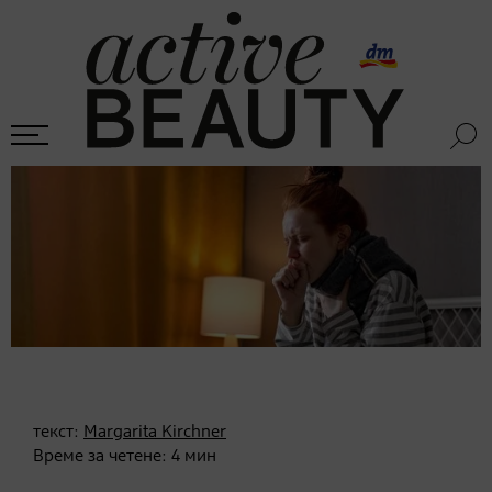
текст:
Margarita Kirchner
Време за четене:
4
мин