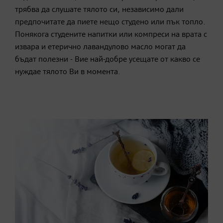
трябва да слушате тялото си, независимо дали
предпочитате да пиете нещо студено или пък топло.
П
онякога студените напитки или компреси на врата с
извара и етерично лавандулово масло могат да
бъдат полезни - Вие най-добре усещате от какво се
нуждае тялото Ви в момента.