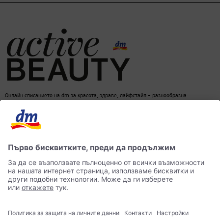
Онлайн списанието на dm за красота, здраве, лайфстайл – разнообразна
информация за един балансиран начин на живот
dm онлайн магазин
Контакти
Лични данни
достъпност