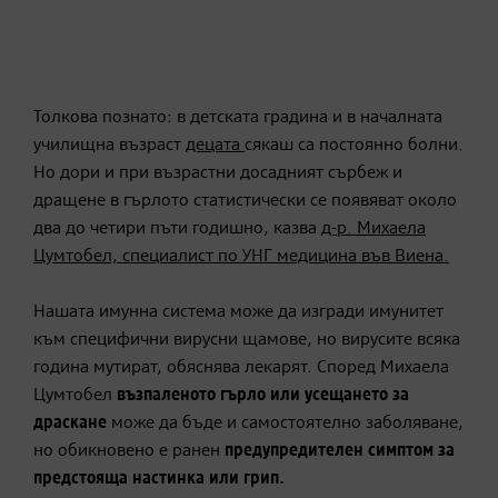
Толкова познато: в детската градина и в началната
училищна възраст
децата
сякаш са постоянно болни.
Но дори и при възрастни досадният сърбеж и
дращене в гърлото статистически се появяват около
два до четири пъти годишно, казва
д-р.
Михаела
Цумтобел, специалист по УНГ медицина във Виена.
Нашата имунна система може да изгради имунитет
към специфични вирусни щамове, но вирусите всяка
година мутират, обяснява лекарят.
Според Михаела
Цумтобел
възпаленото гърло или
усещането за
драскане
може да бъде и самостоятелно заболяване,
но обикновено е ранен
предупредителен
симптом
за
предстояща настинка или грип.