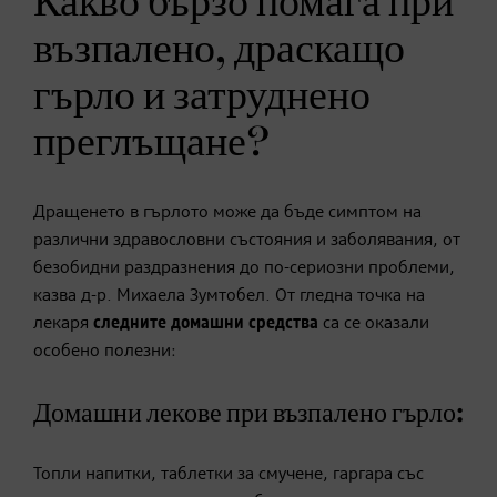
Какво бързо помага при
възпалено,
драскащо
гърло и затруднено
преглъщане?
Дращенето в гърлото може да бъде симптом на
различни здравословни състояния и заболявания, от
безобидни раздразнения до по-сериозни проблеми,
казва д-р.
Михаела Зумтобел.
От гледна точка на
лекаря
следните домашни средства
са се оказали
особено полезни:
Домашни
лекове при възпалено гърло:
Топли напитки, таблетки за смучене, гаргара със