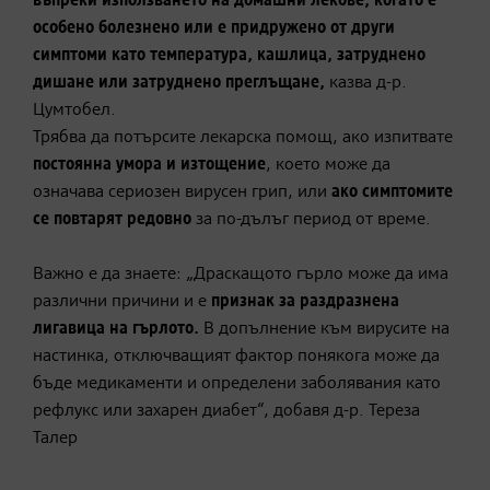
въпреки използването на домашни
лекове
,
когато е
особено болезнено или е придружено от други
симптоми като температура, кашлица, затруднено
дишане или затруднено преглъщане,
казва д-р.
Цумтобел
.
Трябва да потърсите лекарска помощ, ако изпитвате
постоянна умора и изтощение
, което може да
означава сериозен вирусен грип, или
ако симптомите
се повтарят редовно
за по-дълъг период от време.
Важно е да знаете: „
Драскащото гърло може да има
различни причини и е
признак за раздразнена
лигавица на гърлото.
В допълнение към вирусите на
настинка, отключващият фактор понякога може да
бъде медикаменти и определени заболявания като
рефлукс или захарен диабет“, добавя д-р.
Тереза ​​
Талер