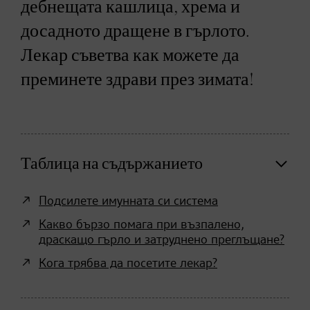
дебнещата кашлица, хрема и
досадното дращене в гърлото.
Лекар съветва как можете да
преминете здрави през зимата!
Таблица на съдържанието
Подсилете имунната си система
Какво бързо помага при възпалено,
драскащо гърло и затруднено преглъщане?
Кога трябва да посетите лекар?