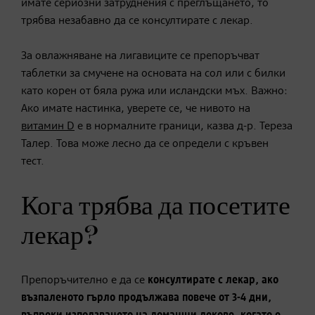
имате сериозни затруднения с преглъщането, то
трябва незабавно да се консултирате с лекар.
За овлажняване на лигавиците се препоръчват
таблетки за смучене на основата на сол или с билки
като корен от бяла ружа или исландски мъх.
Важно:
Ако имате настинка, уверете се, че нивото на
витамин D
е в нормалните граници, казва д-р.
Тереза
​​Талер.
Това може лесно да се определи с кръвен
тест.
Кога трябва да посетите
лекар?
Препоръчително е да се
консултирате с лекар, ако
възпаленото гърло продължава повече от 3-4 дни,