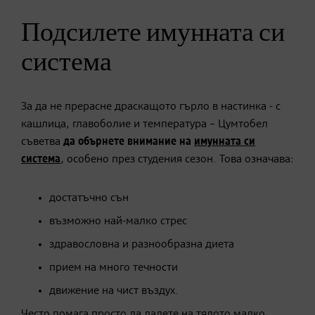
Подсилете имунната си
система
За да не прерасне драскащото гърло в настинка - с
кашлица, главоболие и температура – Цумтобел
съветва
да обърнете внимание на
имунната си
система
, особено през студения сезон.
Това означава:
достатъчно сън
възможно най-малко стрес
здравословна и разнообразна диета
прием на много течности
движение на чист въздух.
Често помага просто да дадете на тялото малко