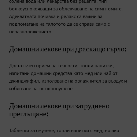
солена вода или лекарства без рецепта,
тип
болкоуспокояващи за облекчаване на симптомите.
Адекватната почивка и
релакс са важни за
подпомагане на тялотото да се справи само с
неразположението.
Домашни
лекове при драскащо гърло:
Достатъчен
прием на течности, топли напитки,
изпитани домашни средства като мед или чай от
джинджифил, използване на овлажнител за въздух и
избягване на тютюнопушене.
Домашни
лекове при затруднено
преглъщане:
Т
аблетки за смучене, топли напитки с мед, но ако