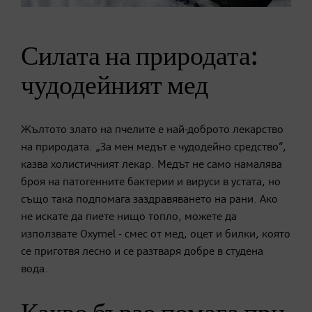
Силата на природата:
чудодейният мед
Жълтото злато на пчелите е най-доброто лекарство
на природата. „За мен медът е чудодейно средство“,
казва холистичният лекар. Медът не само намалява
броя на патогенните бактерии и вируси в устата, но
също така подпомага заздравяването на рани. Ако
не искате да пиете нищо топло, можете да
използвате Oxymel - смес от мед, оцет и билки, която
се приготвя лесно и се разтваря добре в студена
вода.