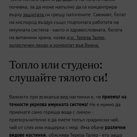
почивка, за да може напълно да се концентрира
върху
защитата
си срещу патогени
те.
Свежият, богат
на кислород въздух също подпомага работата на
имунната система - както и здравословната, богата
на витамини храна, казва
д-р.
Тереза ​​Талер,
холистичен лекар и хомеопат във Виена.
Топло или студено:
слушайте тялото си!
Важното при всякакъв вид настинки е
, че
приемът на
течности
укрепва имунната система!
Не е нужно да
приемате само гореща вода с лимон -
препоръчително е да пиете топъл градински чай,
чай от слез или мащерка с мед
.
Има обаче
различни
видове настинки
, обяснява Тереза ​​Талер
- ето защо