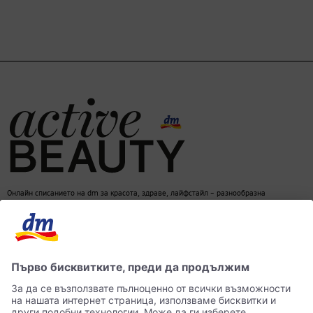
Онлайн списанието на dm за красота, здраве, лайфстайл – разнообразна
информация за един балансиран начин на живот