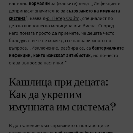
напълно
нормални
за (малките) деца. „Инфекциите
допринасят значително за
съзряването на
имунната
система
“, казва
д-р. Петер Фойтл,
специалист по
детска и юношеска медицина във Виена. Според
него помага просто да приемете, че децата често
боледуват и че не може да се направи много по
въпроса. „Изключение, разбира се, са
бактериалните
инфекции,
които изискват антибиотик
,
но по-често
става въпрос за настинки."
Кашлица при децата:
Как да укрепим
имунната им система?
В допълнение към справянето с повтарящи се