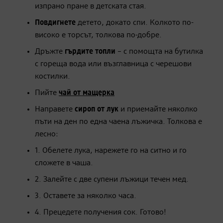
изпрано пране в детската стая.
Повдигнете
детето, докато спи. Колкото по-
високо е торсът, толкова по-добре.
Дръжте
гърдите топли
– с помощта на бутилка
с гореща вода или възглавница с черешови
костилки.
​Пийте
чай от мащерка
Направете
сироп от лук
и приемайте няколко
пъти на ден по една чаена лъжичка. Толкова е
лесно:
1. Обелете лука, нарежете го на ситно и го
сложете в чаша.
2. Залейте с две супени лъжици течен мед.
3. Оставете за няколко часа.
4. Прецедете получения сок. Готово!