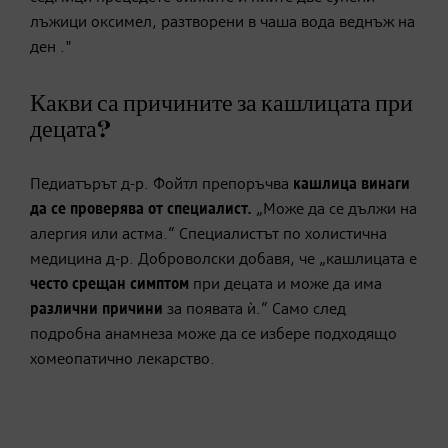
лъжици оксимел, разтворени в чаша вода веднъж на
ден ."
Какви са причините за кашлицата при
децата?
Педиатърът д-р. Фойтл препоръчва
кашлица винаги
да се проверява от специалист.
„Може да се дължи на
алергия или астма.“ Специалистът по холистична
медицина д-р. Доброволски добавя, че „кашлицата е
често срещан симптом
при децата и може да има
различни причини
за появата ѝ.“ Само след
подробна анамнеза може да се избере подходящо
хомеопатично лекарство.