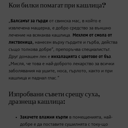
Кои билки помагат при кашлица?
„
Балсамът за гърди
от свинска мас, в който е
извлечена мащерка, е добро средство за външно
лечение на всякаква кашлица.
Мехлем от смола от
лиственица,
нанесен върху гърдите и гърба, действа
също толкова добре“, препоръчва специалистът.
Друг домашен лек е
инхалацията с цветове от бъз
.
„Мисля, че това е най-доброто лекарство за всички
заболявания на ушите, носа, гърлото, както и при
кашлица и паднал глас.“
Изпробвани съвети срещу суха,
дразнеща кашлица:
Закачете влажни кърпи
в помещенията, най-
добре е да поставите сушилнята с току-що