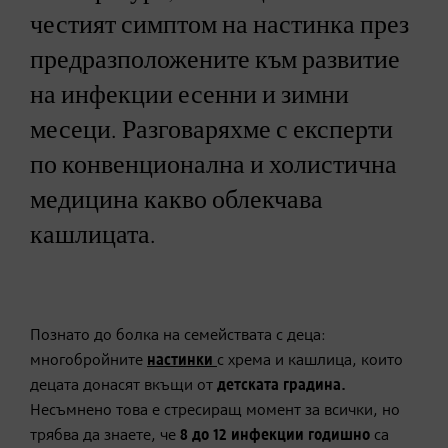
честият симптом на настинка през
предразположените към развитие
на инфекции есенни и зимни
месеци. Разговаряхме с експерти
по конвенционална и холистична
медицина какво облекчава
кашлицата.
Познато до болка на семействата с деца:
многобройните
настинки
с хрема и кашлица, които
децата донасят вкъщи от
детската градина
.
Несъмнено това е стресиращ момент за всички, но
трябва да знаете, че
8 до
12 инфекции годишно
са