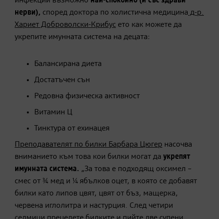
инфекции възможно
най-спокойно (и със здрави
нерви),
според доктора по холистична медицина
д-р.
Хариет Доброволски-Крибус
ето как можете да
укрепите имунната система на децата:
Балансирана диета
Достатъчен сън
Редовна физическа активност
Витамин Ц
Тинктура от ехинацея
Преподавателят по билки Барбара Цюгер
насочва
вниманието към това кои билки могат да
укрепят
имунната система.
„За това е подходящ оксимел –
смес от ¾ мед и ¼ ябълков оцет, в която се добавят
билки като липов цвят, цвят от бъз, мащерка,
червена иглолитра и настурция. След четири
седмици прецедете билките и пийте две супени