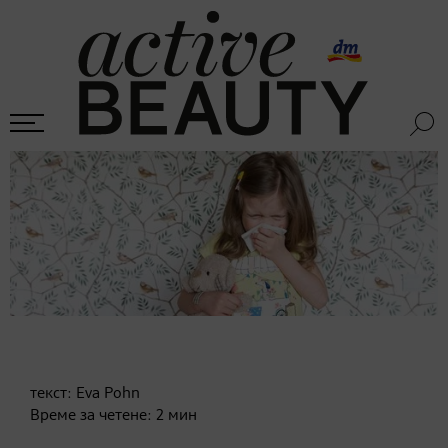
текст:
Eva Pohn
Време за четене:
2
мин