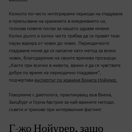
Колкото по-често интегрираме периоди на гладуване
и прекъсване на храненето в ежедневието си,
толкова повече ползи за нашето здраве имаме.
Колко дълго и колко често трябва да се правят тези
паузи варира от човек до човек. Периодичното
гладуване може да се напасне като метод за всеки
човек, благодарение на своите времеви прозорци.
„Както при всичко в живота, важно е да се чувствате
добре по време на периодично гладуване“,
подчертава
експертът по хранене Бонита Нойурер.
Говорихме с диетолога, практикуващ във Виена,
Залцбург и Горна Австрия за най-важните методи,
съвети и трикове при интервалния фастинг.
Г-жо Нойурер, защо