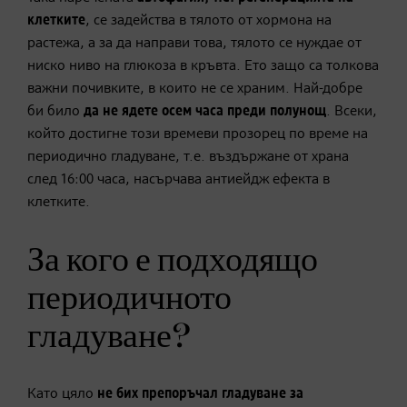
клетките
, се задейства в тялото от хормона на
растежа, а за да направи това, тялото се нуждае от
ниско ниво на глюкоза в кръвта. Ето защо са толкова
важни почивките, в които не се храним. Най-добре
би било
да не ядете
осем часа преди полунощ
. Всеки,
който достигне този времеви прозорец по време на
периодично гладуване, т.е. въздържане от храна
след 16:00 часа, насърчава антиейдж ефекта в
клетките.
За кого е подходящо
периодичното
гладуване?
Като цяло
не бих препоръчал гладуване за