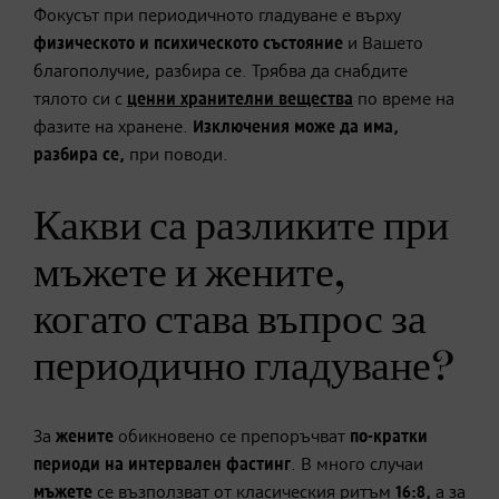
Фокусът при периодичното гладуване е върху
физическ
о
т
о
и психическ
ото състояние
и Вашето
благополучие, разбира се. Трябва да снабдите
тялото си с
ценни хранителни вещества
по време на
фазите на хранене.
Изключения
може да
има,
разбира се,
при поводи.
Какви са разликите при
мъжете и жените,
когато става въпрос за
периодично гладуване?
За
жените
обикновено се препоръчват
по-кратки
периоди на
интервален
фастинг
. В много случаи
мъжете
се възползват от класическия ритъм
16:8
,
а за