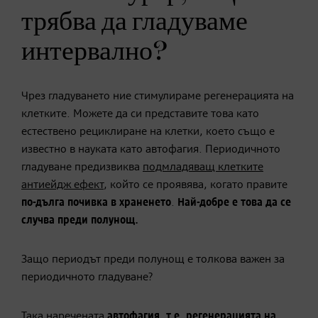
трябва да гладуваме
интервално?
Чрез гладуването ние стимулираме регенерацията на
клетките. Можете да си представите това като
естествено рециклиране на клетки, което също е
известно в науката като автофагия. Периодичното
гладуване предизвиква
подмладяващ клетките
антиейдж ефект
, който се проявява, когато правите
по-дълга почивка в храненето
.
Най-добре
е това да се
случва преди
полунощ.
Защо периодът преди полунощ е толкова важен за
периодичното гладуване?
Така наречената
автофагия, т.е. регенерацията на