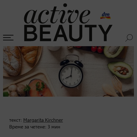
текст:
Margarita Kirchner
Време за четене:
3
мин