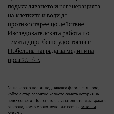
подмладяването и регенерацията
на клетките и води до
противостареещо действие.
Изследователската работа по
темата дори беше удостоена с
Нобелова награда за медицина
през 2016 г.
Защо хората постят под някаква форма е въпрос,
който е стар вероятно колкото самата история на
човечеството. Постенето е съзнателното въздържане
от храна, което е закотвено във всички
основни
религии.