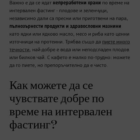
Важно е да се ядат
непреработени
храни
по време на
интервален фастинг - плодове и зеленчуци,
независимо дали са пресни или приготвени на пара,
п
ълнозърнести продукти и здравословни мазнини
като ядки или ядково масло, месо и риба като ценни
източници на протеини. Трябва също да
пиете много
течности
, най-добре е вода или неподсладен плодов
или билков чай. С кафето е малко по-трудно: можете
да го пиете, но препоръчително да е чисто.
Как можете да се
чувствате добре по
време на интервален
фастинг?