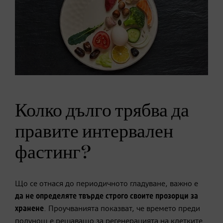
Колко дълго трябва да
правите интервален
фастинг?
Що се отнася до периодичното гладуване, важно е
да не определяте твърде строго своите
прозорци за
хранене
. Проучванията показват, че времето преди
полунощ е решаващо за регенерацията на клетките.