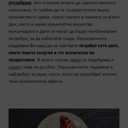
отслабване
.
Ако основно искате да свалите няколко
килограма, то трябва да се съсредоточите върху
количеството храна, което слагате в чинията си всеки
ден, както и какви хранителни вещества
консумирате и дали те могат да бъдат комбинирани
по-добре, за да избегнете глада. Периодичното
гладуване Ви кара да се чувствате
по-добре като цяло,
имате повече енергия и сте психически по-
продуктивни.
В много случаи
тенът
се подобрява и
сънят
става по-дълбок. Периодичното гладуване е
най-добро за хора, които искат да изпробват всички
тези положителни ефекти.