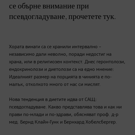
се обърне внимание при
псевдогладуване, прочетете тук.
Хората винаги са се хранили интервално –
независимо дали неволно, поради недостиг на
храна, или в религиозен контекст. Днес геронтолози,
ендокринолози и диетолози са на едно мнение:
Идеалният размер на порцията в чинията е по-
малък, отколкото много от нас си мислят.
Нова тенденция в диетите идва от САЩ:
псевдогладуване. Какво представлява това и как ни
прави по-млади и по-здрави, обясняват проф. д-р
мед. Бернд Клайн-Гунк и Бернхард Хобелсбергер.