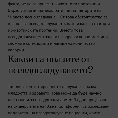
факта, че не се приемат животински протеини и
бързо усвоими въглехидрати, пишат авторите на
"Новото лесно гладуване". От това обстоятелство се
възползва псевдогладуването, като изключва захарта
и животинските протеини. Вместо това
псевдогладуването залага на здравословни мазнини,
сложни въглехидрати и намалено количество
калории.
Какви са ползите от
псевдогладуването?
Твърди се, че интервалното гладуване запазва
младостта и здравето. Това може да бъде научно
доказано и за псевдогладуването: В едно проучване
на университета на Южна Калифорния са изследвани
подложени на псевдогладуване пациенти, които