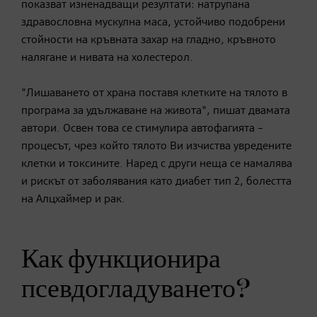
показват изненадващи резултати: натрупана
здравословна мускулна маса, устойчиво подобрени
стойности на кръвната захар на гладно, кръвното
налягане и нивата на холестерол.
"Лишаването от храна поставя клетките на тялото в
програма за удължаване на живота", пишат двамата
автори. Освен това се стимулира автофагията –
процесът, чрез който тялото Ви изчиства увредените
клетки и токсините. Наред с други неща се намалява
и рискът от заболявания като диабет тип 2, болестта
на Алцхаймер и рак.
Как функционира
псевдогладуването?