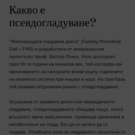
Какво е
псевдогладуване?
"Имитиращата гладуване диета" (Fasting Mimicking
Diet = FMD) е разработена от американския
геронтолог проф. Валтер Лонго. Като докторант
през 90-те години на миналия век, той изследва как
намаляването на калориите влияе върху стареенето
на имунната система при мишки и хора. На тази база
той развива петдневния режим с псевдогладуване.
За разлика от нулевите диети или периодичното
гладуване, псевдогладуването обещава нещо, което
всъщност звучи невъзможно: привежда организма в
метаболизъм на глада, без да се налага да се
гладува. Лечебната сила на гладуването произтича от