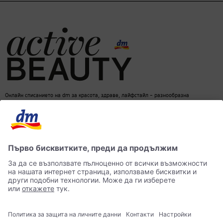
Онлайн списанието на dm за красота, здраве, лайфстайл – разнообразна
информация за един балансиран начин на живот
dm онлайн магазин
Контакти
Лични данни
достъпност