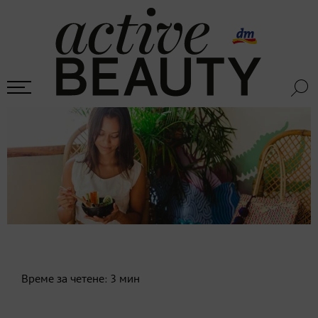
Време за четене:
3
мин