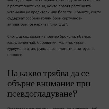
могат да бъдат активирани от определени вещества
в растителните храни, които правят растенията
устойчиви на вредители или болести. Храните, които
съдържат особено голям брой сиртуинови
активатори, се наричат "сиртфуд".
Сиртфуд съдържат например броколи, ябълки,
кашу, зелен чай, боровинки, малини, чесън,
куркума, зехтин, рукола, соя, домати и цитрусови
плодове.
На какво трябва да се
обърне внимание при
псевдогладуване?