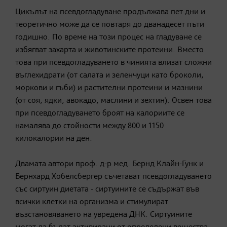
Цикълът на псевдогладуване продължава пет дни и
теоретично може да се повтаря до дванадесет пъти
годишно. По време на този процес на гладуване се
избягват захарта и животинските протеини. Вместо
това при псевдогладуването в чинията влизат сложни
въглехидрати (от салата и зеленчуци като броколи,
моркови и гъби) и растителни протеини и мазнини
(от соя, ядки, авокадо, маслини и зехтин). Освен това
при псевдогладуването броят на калориите се
намалява до стойности между 800 и 1150
килокалории на ден.
Двамата автори проф. д-р мед. Бернд Клайн-Гунк и
Бернхард Хобелсбергер съчетават псевдогладуването
със сиртуин диетата - сиртуините се съдържат във
всички клетки на организма и стимулират
възстановяването на увредена ДНК. Сиртуините