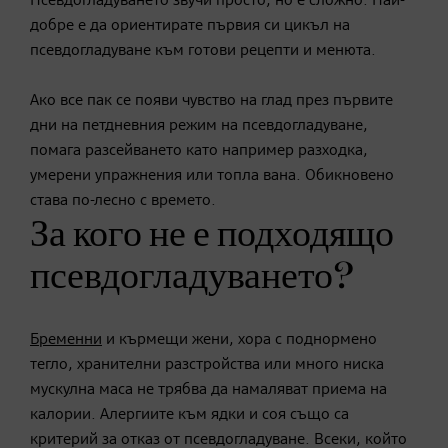
Псевдогладуването звучи просто, но е сложно. Най-
добре е да ориентирате първия си цикъл на
псевдогладуване към готови рецепти и менюта.
Ако все пак се появи чувство на глад през първите
дни на петдневния режим на псевдогладуване,
помага разсейването като например разходка,
умерени упражнения или топла вана. Обикновено
става по-лесно с времето.
За кого не е подходящо
псевдогладуването?
Бременни
и кърмещи жени, хора с поднормено
тегло, хранителни разстройства или много ниска
мускулна маса не трябва да намаляват приема на
калории. Алергиите към ядки и соя също са
критерий за отказ от псевдогладуване. Всеки, който