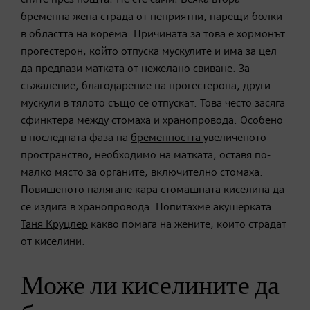
бременна жена страда от неприятни, парещи болки
в областта на корема. Причината за това е хормонът
прогестерон, който отпуска мускулите и има за цел
да предпази матката от нежелано свиване. За
съжаление, благодарение на прогестерона, други
мускули в тялото също се отпускат. Това често засяга
сфинктера между стомаха и хранопровода. Особено
в последната фаза на
бременността
увеличеното
пространство, необходимо на матката, оставя по-
малко място за органите, включително стомаха.
Повишеното налягане кара стомашната киселина да
се издига в хранопровода. Попитахме акушерката
Таня Круцлер
какво помага на жените, които страдат
от киселини.
Може ли киселините да