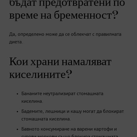
бъдат предотвратени по
време на бременност?
Да, определено може да се облекчат с правилната
диета.
Кои храни намаляват
киселините?
Бананите неутрализират стомашната
киселина.
Бадемите, лешници и кашу могат да блокират
стомашната киселина.
Бавното консумиране на варени картофи и
сурови моркови също блокира стомашната