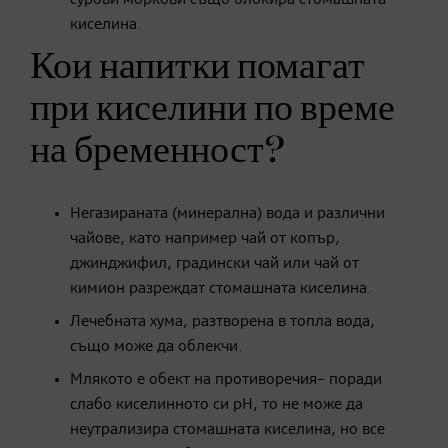
киселина.
Кои напитки помагат
при киселини по време
на бременност?
Негазираната (минерална) вода и различни
чайове, като например чай от копър,
джинджифил, градински чай или чай от
кимион разреждат стомашната киселина.
Лечебната хума, разтворена в топла вода,
също може да облекчи.
Млякото е обект на противоречия– поради
слабо киселинното си рН, то не може да
неутрализира стомашната киселина, но все