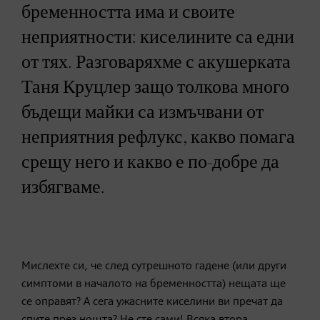
бременността има и своите
неприятности: киселините са едни
от тях. Разговаряхме с акушерката
Таня Круцлер защо толкова много
бъдещи майки са измъчвани от
неприятния рефлукс, какво помага
срещу него и какво е по-добре да
избягваме.
Мислехте си, че след сутрешното гадене (или други
симптоми в началото на бременността) нещата ще
се оправят? A сега ужасните киселини ви пречат да
спите през нощта? Не сте сами! Всяка втора