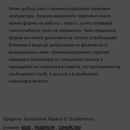
Имам добър опит с краниосакралната терапия и
акупунктура. Краниосакралната терапия е много
нежна форма на работа с тялото, която активира
самолечебните сили на организма. Тази специална
форма на нежно докосване на тялото освобождава
блокажи и води до релаксация на физическо и
емоционално ниво. Краниосакралната терапия
измерва и балансира по-специално потока и
пулсацията на енергията в главата, по протежение на
гръбначния стълб, в кръста и в гръбначно-
мозъчната течност.
Кредити: Tomsickova Tatyana © Shutterstock
Етикети:
,
,
БЕБЕ
РОДИТЕЛИ
СЕМЕЙСТВО