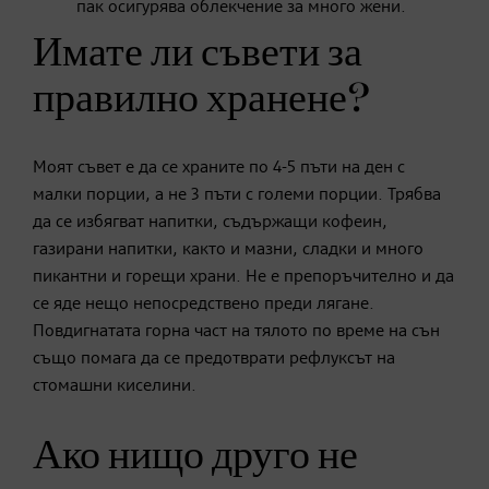
пак осигурява облекчение за много жени.
Имате ли съвети за
правилно хранене?
Моят съвет е да се храните по 4-5 пъти на ден с
малки порции, а не 3 пъти с големи порции. Трябва
да се избягват напитки, съдържащи кофеин,
газирани напитки, както и мазни, сладки и много
пикантни и горещи храни. Не е препоръчително и да
се яде нещо непосредствено преди лягане.
Повдигнатата горна част на тялото по време на сън
също помага да се предотврати рефлуксът на
стомашни киселини.
Ако нищо друго не