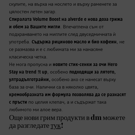
скулите, на върха на нослето и върху раменете за
цялостен летен загар.
Спиралата Volume Boost на alverde е нова доза грижа
и обем за Вашите мигли
. Впечатлена съм от
подхранването на миглите след двуседмичната ѝ
употреба.
Съдържа рициново масло и био кофеин
, не
се размазва и е с любимата ми за нанасяне
класическа четка.
Не мога пропусна и
новите стик-сенки за очи Hero
Stay на trend !t up
, особено
подходящи за лятото,
ултрадълготрайни,
особено ако се нанесат върху
база за очи. Налични са в няколко цвята,
кремообразната им формула позволява да се разнасят
с пръсти
по целия клепач, а и съдържат така
любимото ми алое вера.
Още нови грим продукти в dm можете
да разгледате
тук
!