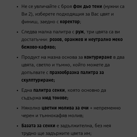
Не се увличайте с броя
фон дьо тени
(нужни са
Ви 2), изберете подходящия за Вас цвят и
финиш, заедно с
коректор
;
Следва малка палитра с
руж
, три цвята са ви
достатъчни:
розов, оранжев и неутрално меко
бежово-кафяво;
Продукт на мазна основа за
контуриране
в два
цвята, светло и тъмно, който можете да
допълвате с
прахообразна палитра за
скулптуриране;
Една
палитра сенки
, която основно да
съдържа
нюд тонове;
Няколко
цветни молива за очи
+ непременно
черен и тъмнокафяв молив;
Базата за сенки
е задължителна, без нея
трудно ще задържите цвета им;