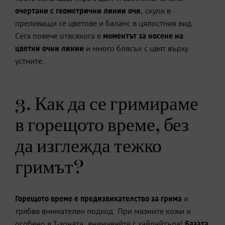
очертани с геометрични линии очи
, скули в
преливащи се цветове и баланс в цялостния вид.
Сега повече отвсякога е
моментът за носене на
цветни очни линии
и много блясък с цвят върху
устните.
3. Как да се гримираме
в горещото време, без
да изглежда тежко
гримът?
Горещото време е предизвикателство за грима
и
трябва внимателен подход. При мазните кожи и
особено в Т-зоната, внимавайте с хайлайтъра!
Базата