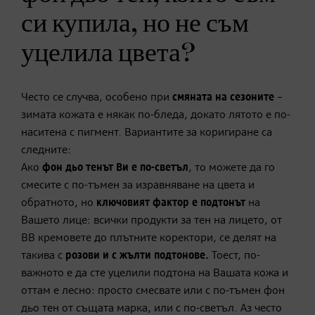
си купила, но не съм
уцелила цвета?
Често се случва, особено при
смяната на сезоните
–
зимата кожата е някак по-бледа, докато лятото е по-
наситена с пигмент. Вариантите за коригиране са
следните:
Ако
фон дьо тенът Ви е по-светъл
, то можете да го
смесите с по-тъмен за изравняване на цвета и
обратното, но
ключовият фактор е подтонът
на
Вашето лице: всички продукти за тен на лицето, от
BB кремовете до плътните коректори, се делят на
такива с
розови и с жълти подтонове.
Тоест, по-
важното е да сте уцелили подтона на Вашата кожа и
оттам е лесно: просто смесвате или с по-тъмен фон
дьо тен от същата марка, или с по-светъл. Аз често