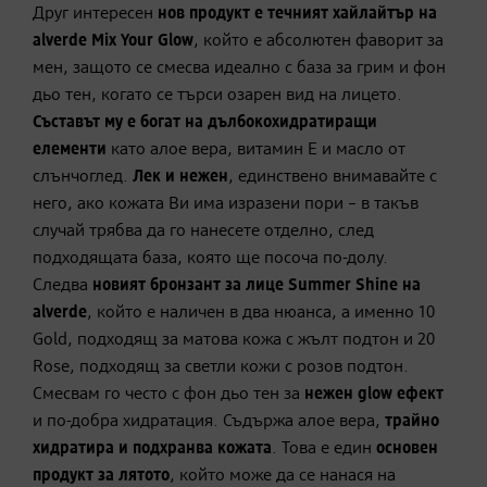
Друг интересен
нов продукт е течният хайлайтър на
alverde Mix Your Glow
, който е абсолютен фаворит за
мен, защото се смесва идеално с база за грим и фон
дьо тен, когато се търси озарен вид на лицето.
Съставът му е богат на дълбокохидратиращи
елементи
като алое вера, витамин Е и масло от
слънчоглед.
Лек и нежен
, единствено внимавайте с
него, ако кожата Ви има изразени пори – в такъв
случай трябва да го нанесете отделно, след
подходящата база, която ще посоча по-долу.
Следва
новият бронзант за лице Summer Shine на
alverde
, който е наличен в два нюанса, а именно 10
Gold, подходящ за матова кожа с жълт подтон и 20
Rosе, подходящ за светли кожи с розов подтон.
Смесвам го често с фон дьо тен за
нежен glow ефект
и по-добра хидратация. Съдържа алое вера,
трайно
хидратира и подхранва кожата
. Това е един
основен
продукт за лятото
, който може да се нанася на