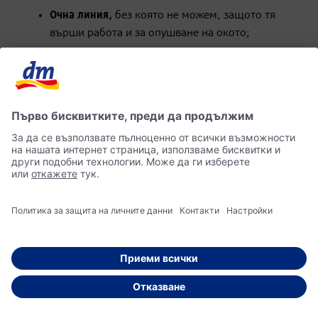
Очна линия,
без която не можем, защото тя
върши работа и за опушване на окото;
Спирала за мигли;
Базов
молив
в неутрален нюд цвят за
оформяне на устни;
Няколко червила
в основни цветове, аз бих
препоръчала да са дълготрайни;
Продукт за вежди
(молив+ гел) за рисуване на
косъмчета;
За мен е задължителна и прозрачна
спирала
за вежди;
Фиксатор
за грим, матиращ или хиратиращ,
според Вашата кожа.
Разбира се,
четките са инструментът, без който не
можем.
Малък сет от 10 четки като за начало ще Ви е