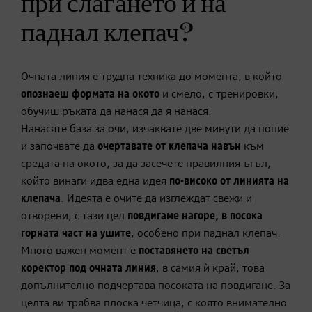
при слагането ѝ на
паднал клепач?
Очната линия е трудна техника до момента, в който
опознаеш формата на окото
и смело, с тренировки,
обучиш ръката да нанася да я нанася.
Нанасяте база за очи, изчаквате две минути да попие
и започвате да
очертавате от клепача навън
към
средата на окото, за да засечете правилния ъгъл,
който винаги идва една идея
по-високо от линията на
клепача
. Идеята е очите да изглеждат свежи и
отворени, с тази цел
повдигаме нагоре, в посока
горната част на ушите
, особено при паднал клепач.
Много важен момент е
поставянето на светъл
коректор под очната линия
, в самия ѝ край, това
допълнително подчертава посоката на повдигане. За
целта ви трябва плоска четчица, с която внимателно