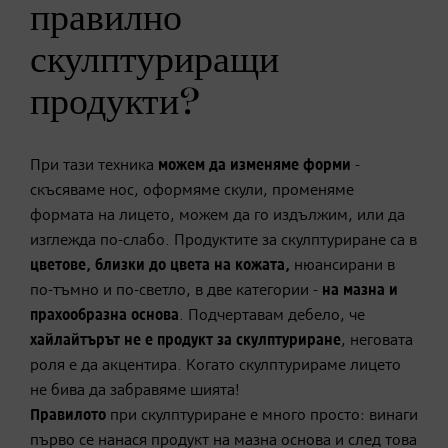
правилно
скулптуриращи
продукти?
При тази техника
можем да изменяме форми
-
скъсяваме нос, оформяме скули, променяме
формата на лицето, можем да го издължим, или да
изглежда по-слабо. Продуктите за скулптуриране са в
цветове, близки до цвета на кожата,
нюансирани в
по-тъмно и по-светло, в две категории -
на мазна и
прахообразна основа
. Подчертавам дебело, че
хайлайтърът не е продукт за скулптуриране
, неговата
роля е да акцентира. Когато скулптурираме лицето
не бива да забравяме шията!
Правилото
при скулптуриране е много просто: винаги
първо се нанася продукт на мазна основа и след това