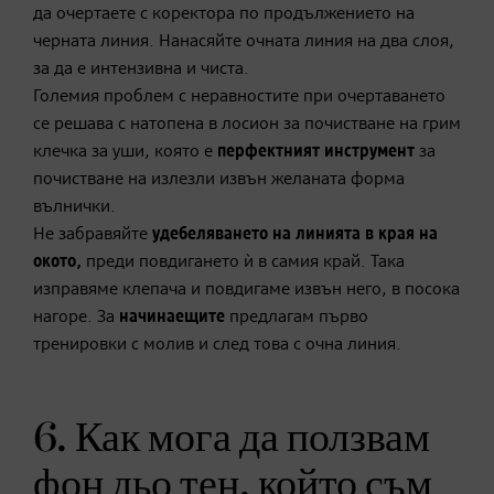
да очертаете с коректора по продължението на
черната линия. Нанасяйте очната линия на два слоя,
за да е интензивна и чиста.
Големия проблем с неравностите при очертаването
се решава с натопена в лосион за почистване на грим
клечка за уши, която е
перфектният инструмент
за
почистване на излезли извън желаната форма
вълнички.
Не забравяйте
удебеляването на линията в края на
окото,
преди повдигането ѝ в самия край. Така
изправяме клепача и повдигаме извън него, в посока
нагоре. За
начинаещите
предлагам първо
тренировки с молив и след това с очна линия.
6. Как мога да ползвам
фон дьо тен, който съм