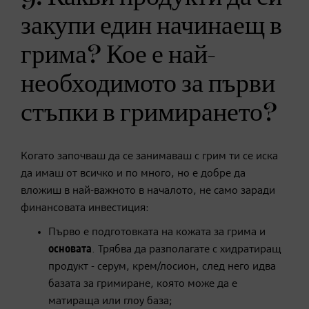
закупи един начинаещ в
грима? Кое е най-
необходимото за първи
стъпки в гримирането?
Когато започваш да се занимаваш с грим ти се иска
да имаш от всичко и по много, но е добре да
вложиш в най-важното в началото, не само заради
финансовата инвестиция:
Първо е подготовката на кожата за грима и
основата
. Трябва да разполагате с хидратиращ
продукт - серум, крем/лосион, след него идва
базата за гримиране, която може да е
матираща или глоу база;