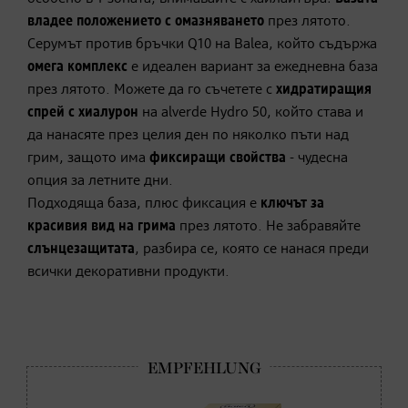
владее положението с омазняването
през лятото.
Серумът против бръчки Q10 на Balea, който съдържа
oмега комплекс
е идеален вариант за ежедневна база
през лятото. Можете да го съчетете с
хидратиращия
спрей с хиалурон
на alverde Hydro 50, който става и
да нанасяте през целия ден по няколко пъти над
грим, защото има
фиксиращи свойства
- чудесна
опция за летните дни.
Подходяща база, плюс фиксация е
ключът за
красивия вид на грима
през лятото. Не забравяйте
слънцезащитата
, разбира се, която се нанася преди
всички декоративни продукти.