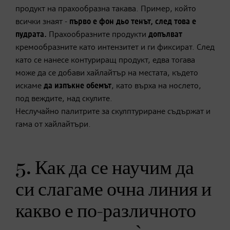
продукт на прахообразна такава. Пример, който
всички знаят -
първо е фон дьо тенът, след това е
пудрата.
Прахообразните продукти
допълват
кремообразните като интензитет и ги фиксират. След
като се нанесе контуриращ продукт, едва тогава
може да се добави хайлайтър на местата, където
искаме
да изпъкне обемът
, като върха на нослето,
под веждите, над скулите.
Неслучайно палитрите за скулптуриране съдържат и
гама от хайлайтъри.
5. Как да се научим да
си слагаме очна линия и
какво е по-различното