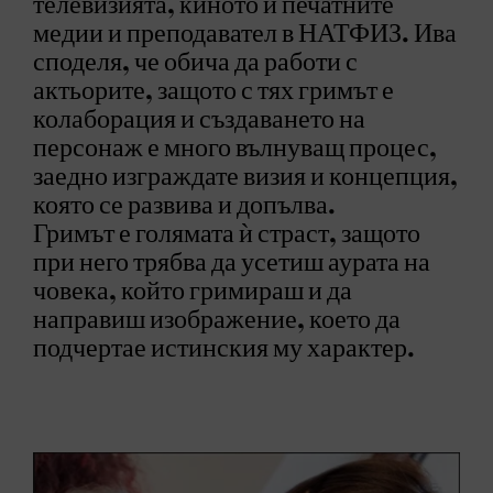
телевизията, киното и печатните
медии и преподавател в НАТФИЗ. Ива
споделя, че обича да работи с
актьорите, защото с тях гримът е
колаборация и създаването на
персонаж е много вълнуващ процес,
заедно изграждате визия и концепция,
която се развива и допълва.
Гримът е голямата ѝ страст, защото
при него трябва да усетиш аурата на
човека, който гримираш и да
направиш изображение, което да
подчертае истинския му характер.