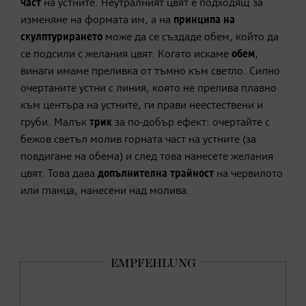
част
на устните. Неутралният цвят е подходящ за
изменяне на формата им, а на
принципа на
скулптурирането
може да се създаде обем, който да
се подсили с желания цвят. Когато искаме
обем
,
винаги имаме преливка от тъмно към светло. Силно
очертаните устни с линия, която не прелива плавно
към центъра на устните, ги прави неестествени и
груби. Малък
трик
за по-добър ефект: очертайте с
бежов светъл молив горната част на устните (за
повдигане на обема) и след това нанесете желания
цвят. Това дава
допълнителна трайност
на червилото
или гланца, нанесени над молива.