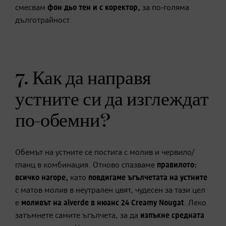
смесвам
фон дьо тен и с коректор,
за по-голяма
дълготрайност.
7. Как да направя
устните си да изглеждат
по-обемни?
Обемът на устните се постига с молив и червило/
гланц в комбинация. Отново спазваме
правилото:
всичко нагоре,
като
повдигаме ъгълчетата на устните
с матов молив в неутрален цвят, чудесен за тази цел
е
моливът на alverde в нюанс 24 Creamy Nougat
. Леко
затъмнете самите ъгълчета, за да
изпъкне средната