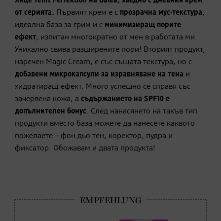
лице Teint Perfektion на Balea, заедно с дневния крем
от серията.
Първият крем е с
прозрачна мус-текстура
,
идеална база за грим и с
минимизиращ порите
ефект
, изпитан многократно от мен в работата ми.
Уникално свива разширените пори! Вторият продукт,
наречен Magic Cream, е със същата текстура, но с
добавени микрокапсули за изравняване на тена
и
хидратиращ ефект. Много успешно се справя със
зачервена кожа, а
съдържанието на SPF10 е
допълнителен бонус
. След нанасянето на такъв тип
продукти вместо база можете да нанесете каквото
пожелаете – фон дьо тен, коректор, пудра и
фиксатор. Обожавам и двата продукта!