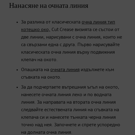
Нанасяне на очната линия
За разлика от класическата
очна линия тип
котешко око,
Cut Crease визията се състои от
две линии, нарисувани с очна линия, които не
са свързани една с друга. Първо нарисувайте
класическата очна линия върху подвижния
клепач на окото.
Опашката на
очната линия
издължете към
сгъвката на окото.
За да подчертаете вътрешния ъгъл на окото,
нанесете очната линия леко и по водната
линия. За направата на втората очна линия
следвайте естествената линия на сгъвката на
клепача си и нанесете тънката черна линия
точно над нея. Започнете и спрете успоредно
на долната очна линия.