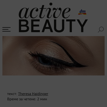
текст:
Theresa Haidinger
Време за четене:
2
мин