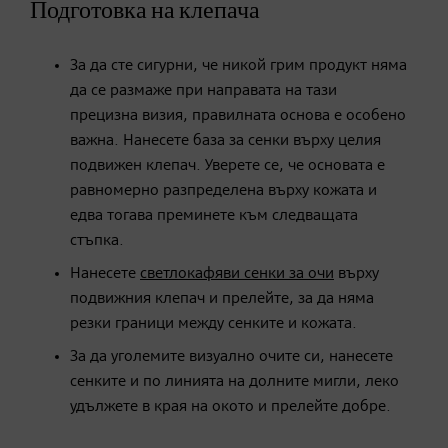
Подготовка на клепача
За да сте сигурни, че никой грим продукт няма
да се размаже при направата на тази
прецизна визия, правилната основа е особено
важна. Нанесете база за сенки върху целия
подвижен клепач. Уверете се, че основата е
равномерно разпределена върху кожата и
едва тогава преминете към следващата
стъпка.
Нанесете
светлокафяви сенки за очи
върху
подвижния клепач и прелейте, за да няма
резки граници между сенките и кожата.
За да уголемите визуално очите си, нанесете
сенките и по линията на долните мигли, леко
удължете в края на окото и прелейте добре.