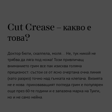
Cut Crease – какво е
това?
Доктор бюти, скалпела, моля... Не, тук никой не
трябва да ляга под ножа! Този привличащ
вниманието грим все пак изисква голяма
прецизност: състои се от ясно очертана очна линия
(като разрез) точно над гънката на клепача. Визията
не е нова: приковаващият погледа грим е популярен
още през 60-те години и е запазена марка на Туиги,
но и не само нейна.