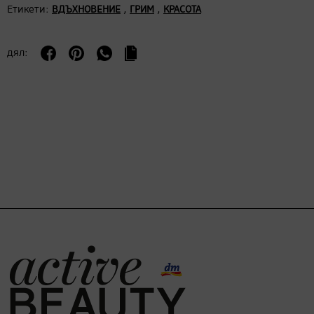
Етикети:
,
,
ВДЪХНОВЕНИЕ
ГРИМ
КРАСОТА
дял: