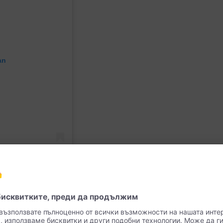
an
държа към комбинацията от кафяв молив за устни и червило 