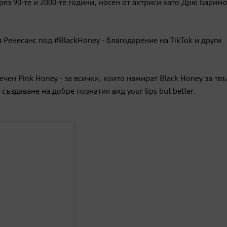
рез 90-те и 2000-те години, носен от актриси като Дрю Барим
 Ренесанс под #BlackHoney - благодарение на TikTok и други
ечен Pink Honey - за всички, които намират Black Honey за тв
създаване на добре познатия вид your lips but better.