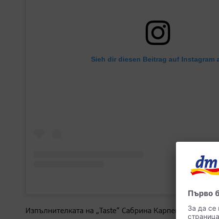
Sieh dir diesen Beitrag auf Instagram 
Изпълнителката на „Taste“ Сабрина Карпентър се при