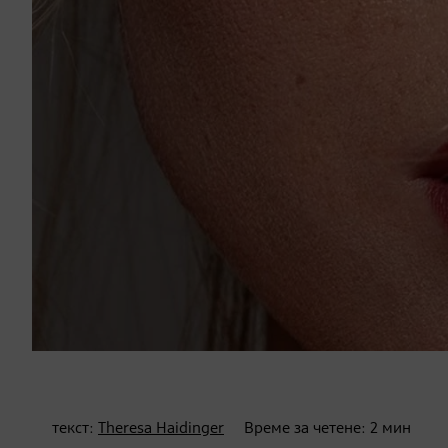
текст:
Theresa Haidinger
Време за четене:
2
мин