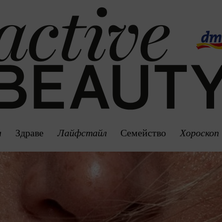
а
Здраве
Лайфстайл
Семейство
Хороскоп