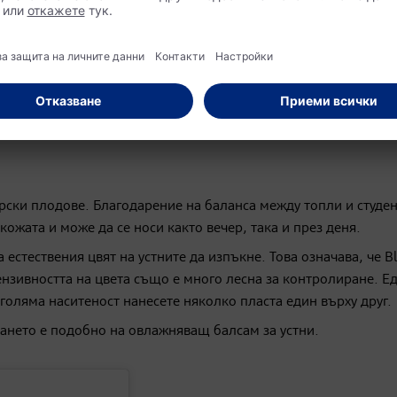
кова популярен?
ney в момента е толкова популярен. Нo на какво се дължи
рски плодове. Благодарение на баланса между топли и студе
кожата и може да се носи както вечер, така и през деня.
естествения цвят на устните да изпъкне. Това означава, че B
ензивността на цвета също е много лесна за контролиране. Е
-голяма наситеност нанесете няколко пласта един върху друг.
ането е подобно на овлажняващ балсам за устни.