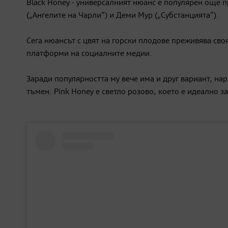
Black Honey - универсалният нюанс е популярен още п
(„Ангелите на Чарли“) и Деми Мур („Субстанцията“).
Сега нюансът с цвят на горски плодове преживява своя
платформи на социалните медии.
Заради популярността му вече има и друг вариант, нар
тъмен. Pink Honey е светло розово, което е идеално за 