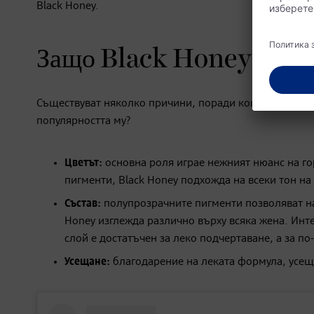
Black Honey.
Защо Black Honey е тол
Съществуват няколко причини, поради които Black Ho
популярността му?
Цветът:
основна роля играе нежният нюанс на го
пигменти, Black Honey подхожда на всеки тон на 
Състав:
полупрозрачните пигменти позволяват на 
Honey изглежда различно върху всяка жена. Инт
слой е достатъчен за леко подчертаване, а за по
Усещане:
благодарение на леката формула, усещ