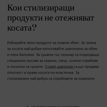
Кои стилизиращи
продукти не отежняват
косата?
Избирайте леки продукти за повече обем. За грижа
за косата най-добре използвайте шампоани за обем
и леки балсами. За сушене със сешоар са подходящи
специални мусове за корени, пяна, солени спрейове
и лосиони за сушене.
Сухият шампоан
също придава
плътност и прави косата по-еластична. За
стилизиране най-добри са спрейовете за корените.