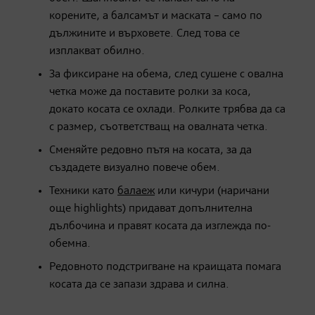
корените, а балсамът и маската – само по
дължините и върховете. След това се
изплакват обилно.
За фиксиране на обема, след сушене с овална
четка може да поставите ролки за коса,
докато косата се охлади. Ролките трябва да са
с размер, съответстващ на овалната четка.
Сменяйте редовно пътя на косата, за да
създадете визуално повече обем.
Техники като
балаеж
или кичури (наричани
още highlights) придават допълнителна
дълбочина и правят косата да изглежда по-
обемна.
Редовното подстригване на краищата помага
косата да се запази здрава и силна.