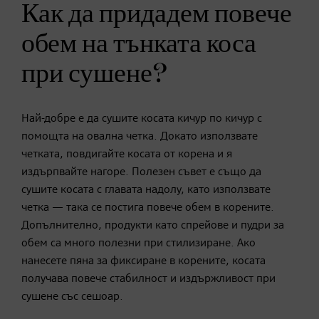
Как да придадем повече
обем на тънката коса
при сушене?
Най-добре е да сушите косата кичур по кичур с
помощта на овална четка. Докато използвате
четката, повдигайте косата от корена и я
издърпвайте нагоре. Полезен съвет е също да
сушите косата с главата надолу, като използвате
четка — така се постига повече обем в корените.
Допълнително, продукти като спрейове и пудри за
обем са много полезни при стилизиране. Ако
нанесете пяна за фиксиране в корените, косата
получава повече стабилност и издържливост при
сушене със сешоар.