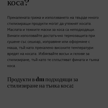
коса?
Прекалената грижа и използването на твърде много
стилизиращи продукти могат да утежнят косата.
Маслата и тежките маски за коса са неподходящи.
Винаги използвайте достатъчно термозащита при
сушене със сешоар, изправяне или оформяне с
маша, тъй като прекалено високите температури
вредят на косата. Избягвайте восък и гелове за
стилизиране, тъй като те сплъстяват фината и тънка
коса.
Продукти в dm подходящи за
стилизиране на тънка коса: