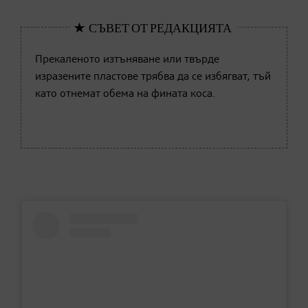
Прекаленото изтъняване или твърде
изразените пластове трябва да се избягват, тъй
като отнемат обема на фината коса.