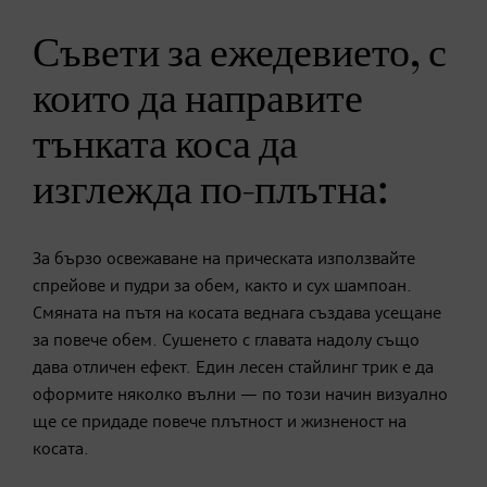
Съвети за ежедевието, с
които да направите
тънката коса да
изглежда по-плътна:
За бързо освежаване на прическата използвайте
спрейове и пудри за обем, както и сух шампоан.
Смяната на пътя на косата веднага създава усещане
за повече обем. Сушенето с главата надолу също
дава отличен ефект. Един лесен стайлинг трик е да
оформите няколко вълни — по този начин визуално
ще се придаде повече плътност и жизненост на
косата.