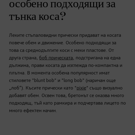
особено подходящи за
тънка коса?
Леките стъпаловидни прически придават на косата
повече обем и движение. Особено подходящи за
това са среднодългите коси с меки пластове. От
друга страна,
боб прическата
, подстригана на една
дължина, прави косата да изглежда по-компактна и
плътна. В момента особена популярност имат
стиловете "blunt bob" и "long bob" (наричан още
„лоб“). Късите прически като "
pixie
" също визуално
добавят обем. Освен това, бретонът се оказва много
подходящ, тъй като рамкира и подчертава лицето по
много ефектен начин.