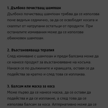
1. Дълбоко почистващ шампоан
Дълбоко почистващ шампоан трябва да се използва
поне веднъж седмично, за да се освободят косата и
скалпът от натрупани остатъци от продукти. При
останалите измивания може да се използва
обикновен шампоан.
2. Възстановяваща терапия
След измиване с шампоан и преди балсама може да
се нанесе продукт за възстановяване на косъма.
Нанася се по дължините и краищата, оставя се да
подейства за кратко и след това се изплаква.
3. Балсам или маска за коса
Може първо да се нанесе маска, да се остави да
подейства и да се изплакне, а след това да се
използва балсам за коса. Алтернативно може да се