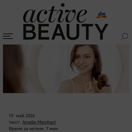
19. май
2026
текст:
Amelie Meinhart
Време за четене:
7
мин