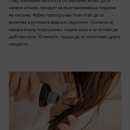
След измиване на косата по желание може да се
нанесе отново продукт за възстановяваща терапия
на косъма. Abbey препоръчва този етап да се
включва в рутината веднъж седмично. Грижата се
нанася върху подсушена с кърпа коса и се оставя да
действа поне 10 минути, преди да се използват други
продукти.