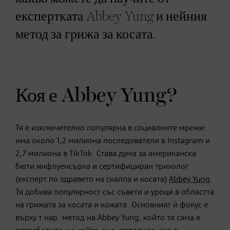
експертката Abbey Yung и нейния
метод за грижа за косата.
Коя е Abbey Yung?
Тя e изключително популярна в социалните мрежи:
има около 1,2 милиона последователи в Instagram и
2,7 милиона в TikTok. Става дума за американска
бюти инфлуенсърка и сертифициран трихолог
(експерт по здравето на скалпа и косата)
Abbey Yung
.
Тя добива популярност със съвети и уроци в областта
на грижата за косата и кожата. Основният ѝ фокус е
върху т.нар. метод на Abbey Yung, който тя сама е