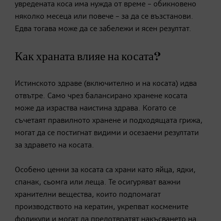
увредената коса има нужда от време – обикновено
няколко месеца или повече – за да се възстанови.
Едва тогава може да се забележи и ясен резултат.
Как храната влияе на косата?
Истинското здраве (включително и на косата) идва
отвътре. Само чрез балансирано хранене косата
може да израства наистина здрава. Когато се
съчетаят правилното хранене и подходящата грижа,
могат да се постигнат видими и осезаеми резултати
за здравето на косата.
Особено ценни за косата са храни като яйца, ядки,
спанак, сьомга или леща. Те осигуряват важни
хранителни вещества, които подпомагат
производството на кератин, укрепват космените
фоликули и могат да предотвратят накъсването на