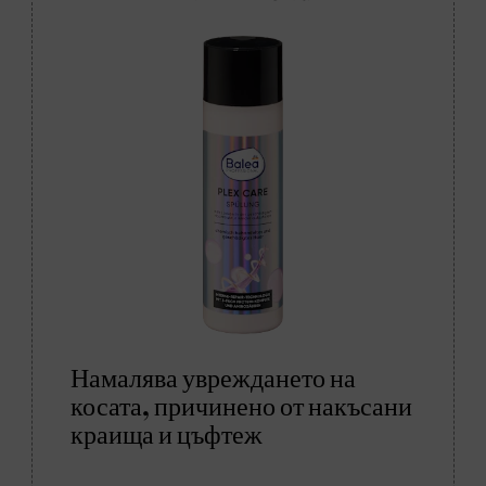
Намалява увреждането на
косата, причинено от накъсани
краища и цъфтеж