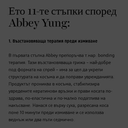
Ето 11-те стъпки според
Abbey Yung:
1. Възстановяваща терапия преди измиване
В първата стъпка Abbey препоръчва т.нар. bonding
терапия. Тази възстановяваща грижа – най-добре
под формата на спрей – има за цел да укрепи
структурата на косъма и да поправи уврежданията.
Продуктът прониква в косъма, стабилизира
увредените кератинови връзки и прави косата по-
здрава, по-еластична и по-малко податлива на
накъсване. Нанася се върху суха, разресана коса
поне 10 минути преди измиване и се използва
веднъж или два пъти седмично.