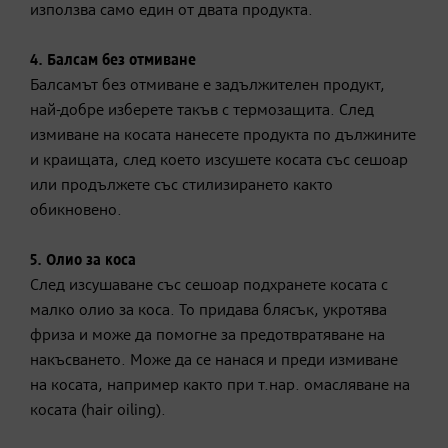
използва само един от двата продукта.
4. Балсам без отмиване
Балсамът без отмиване е задължителен продукт,
най-добре изберете такъв с термозащита. След
измиване на косата нанесете продукта по дължините
и краищата, след което изсушете косата със сешоар
или продължете със стилизирането както
обикновено.
5. Олио за коса
След изсушаване със сешоар подхранете косата с
малко олио за коса. То придава блясък, укротява
фриза и може да помогне за предотвратяване на
накъсването. Може да се нанася и преди измиване
на косата, например както при т.нар. омасляване на
косата (hair oiling).