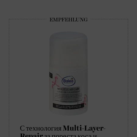
С технология Multi-Layer-
Repair за пореста коса и