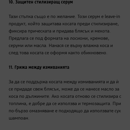
10. Защитен стилизиращ серум
Тази стъпка също е по желание. Този серум е leave-in
продукт, който защитава косата преди стилизиране,
фиксира прическата и придава блясък и мекота.
Предлага се под формата на лосиони, кремове,
серуми или масла. Нанася се върху влажна коса и
след това косата се оформя както обикновено.
11. Грижа между измиванията
За да се поддържа косата между измиванията и да ѝ
се придаде свеж блясък, може да се нанесе масло за
коса по дължините. Ако косата отново се стилизира с
топлина, е добре да се използва и термозащита. При
по-бързо омазняване е подходящо да използвате сух
шампоан.