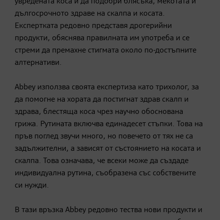
увредената коса и да подобри блясъка, мекотата и
дългосрочното здраве на скалпа и косата.
Експертката редовно представя дрогерийни
продукти, обяснява правилната им употреба и се
стреми да премахне стигмата около по-достъпните
алтернативи.
Abbey използва своята експертиза като трихолог, за
да помогне на хората да постигнат здрав скалп и
здрава, блестяща коса чрез научно обоснована
грижа. Рутината включва единадесет стъпки. Това на
пръв поглед звучи много, но повечето от тях не са
задължителни, а зависят от състоянието на косата и
скалпа. Това означава, че всеки може да създаде
индивидуална рутина, съобразена със собствените
си нужди.
В тази връзка Abbey редовно тества нови продукти и