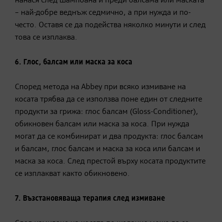
нанася след шампоана и преди балсама или маската
– най-добре веднъж седмично, а при нужда и по-
често. Оставя се да подейства няколко минути и след
това се изплаква.
6. Глос
,
балсам
или
маска
за
коса
Според метода на Abbey при всяко измиване на
косата трябва да се използва поне един от следните
продукти за грижа: глос балсам (Gloss-Conditioner),
обикновен балсам или маска за коса. При нужда
могат да се комбинират и два продукта: глос балсам
и балсам, глос балсам и маска за коса или балсам и
маска за коса. След престой върху косата продуктите
се изплакват както обикновено.
7. Възстановяваща терапия след измиване