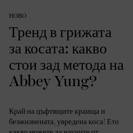
НОВО
Тренд в грижата
за косата: какво
стои зад метода на
Abbey Yung?
Край на цъфтящите краища и
безжизнената, увредена коса! Ето
какво можете да научите от