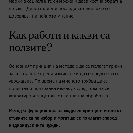
марки в социалните си мрежи и дава честна обратна
връзка. Днес милиони последователки вече се
доверяват на нейното мнение.
Как работи и какви са
ползите?
Основният принцип на метода е да се полагат грижи
за косата още преди измиване и да се предпазва от
увреждане. По време на миенето трябва да се
почиства и подхранва нежно, а след това да се
хидратира и защитава от топлинна обработка.
Методът функционира на модулен принцип: много от
стъпките са по избор и могат да се прилагат според
индивидуалните нужди.