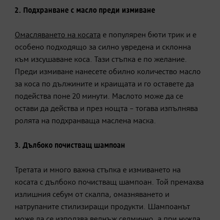
2. Подхранване с масло преди измиване
Омасляването на косата
е популярен бюти трик и е
особено подходящо за силно увредена и склонна
към изсушаване коса. Тази стъпка е по желание.
Преди измиване нанесете обилно количество масло
за коса по дължините и краищата и го оставете да
подейства поне 20 минути. Маслото може да се
остави да действа и през нощта – тогава изпълнява
ролята на подхранваща маслена маска.
3. Дълбоко почистващ шампоан
Третата и много важна стъпка е измиването на
косата с дълбоко почистващ шампоан. Той премахва
излишния себум от скалпа, омазняването и
натрупаните стилизиращи продукти. Шампоанът
може да се използва веднъж седмично, а при нужда