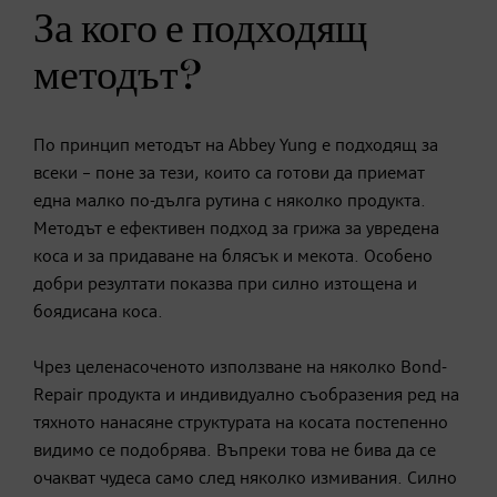
За кого е подходящ
методът?
По принцип методът на Abbey Yung е подходящ за
всеки – поне за тези, които са готови да приемат
една малко по-дълга рутина с няколко продукта.
Методът е ефективен подход за грижа за увредена
коса и за придаване на блясък и мекота. Особено
добри резултати показва при силно изтощена и
боядисана коса.
Чрез целенасоченото използване на няколко Bond-
Repair продукта и индивидуално съобразения ред на
тяхното нанасяне структурата на косата постепенно
видимо се подобрява. Въпреки това не бива да се
очакват чудеса само след няколко измивания. Силно