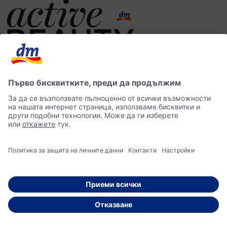
Онлайн списанието на dm за красота, здраве, лайфстайл – разнообразна
информация за един балансиран начин на живот
dm онлайн магазин
Контакти
Лични данни
достъпност
Становище за употреба на изкуствен интелект (ИИ)
© 2026 dm България ЕООД Моят магазин за козметика, парфюмерия, бебешки