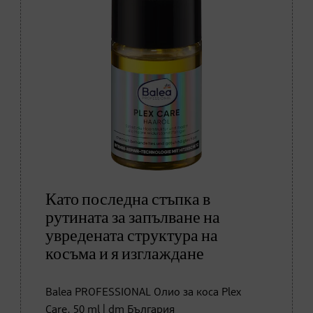
Като последна стъпка в
рутината за запълване на
увредената структура на
косъма и я изглаждане
Balea PROFESSIONAL Олио за коса Plex
Care, 50 ml | dm България