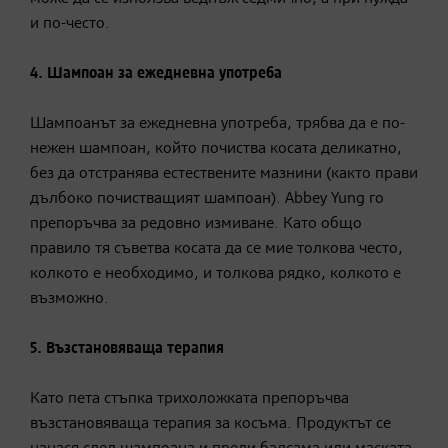
и по-често.
4. Шампоан за ежедневна употреба
Шампоанът за ежедневна употреба, трябва да е по-
нежен шампоан, който почиства косата деликатно,
без да отстранява естествените мазнини (както прави
дълбоко почистващият шампоан). Abbey Yung го
препоръчва за редовно измиване. Като общо
правило тя съветва косата да се мие толкова често,
колкото е необходимо, и толкова рядко, колкото е
възможно.
5.
Възстановяваща терапия
Като пета стъпка трихоложката препоръчва
възстановяваща терапия за косъма. Продуктът се