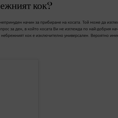
режният кок?
 непринуден начин за прибиране на косата. Той може да изгл
рос за ден, в който косата Ви не изглежда по най-добрия на
, небрежният кок е изключително универсален. Вероятно им