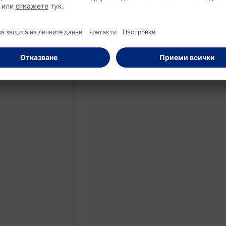
дерна прическа! Разбира се, всяка година се появяват нови
ят. През 2026 г. например е особено популярен
face framing 
ра на косата.