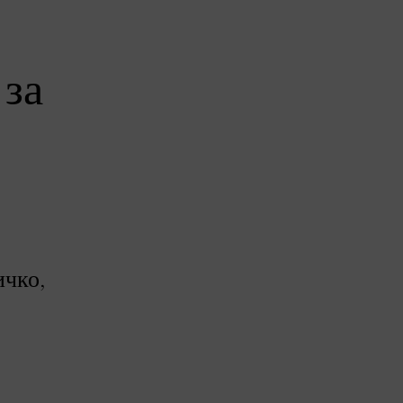
 за
ичко,