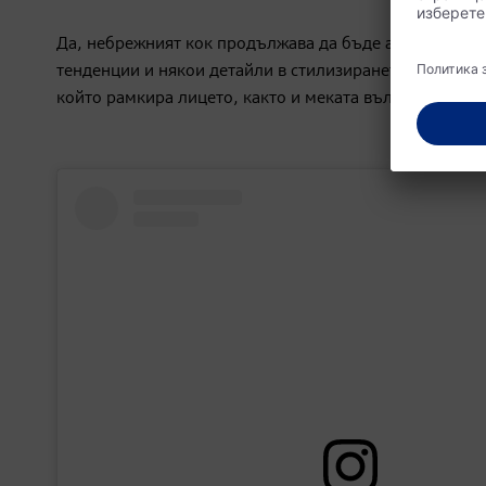
Да, небрежният кок продължава да бъде актуална и мо
тенденции и някои детайли в стилизирането се промен
който рамкира лицето, както и меката вълниста тексту