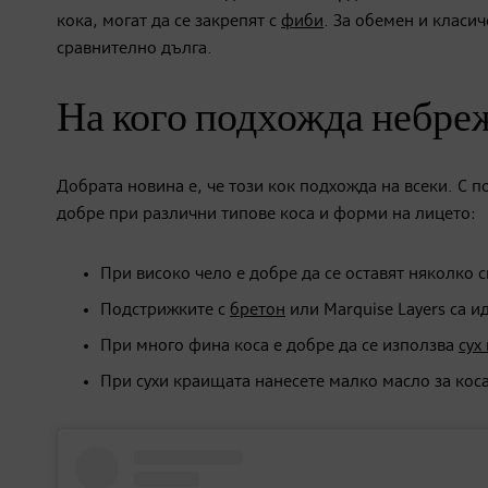
кока, могат да се закрепят с
фиби
. За обемен и класи
сравнително дълга.
На кого подхожда небре
Добрата новина е, че този кок подхожда на всеки. С 
добре при различни типове коса и форми на лицето:
При високо чело е добре да се оставят няколко 
Подстрижките с
бретон
или Marquise Layers са и
При много фина коса е добре да се използва
сух
При сухи краищата нанесете малко масло за коса