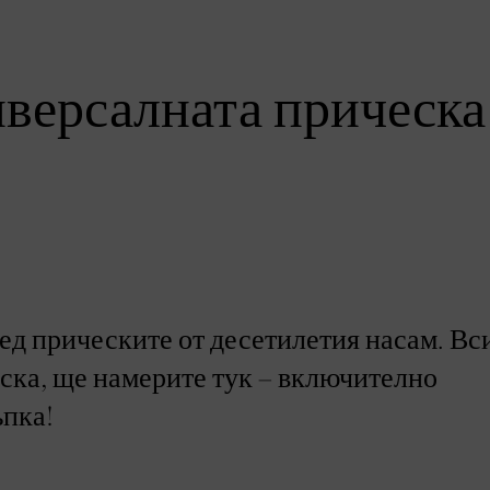
версалната прическа
ед прическите от десетилетия насам. Вс
ческа, ще намерите тук – включително
ъпка!