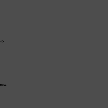
ено
 вид.