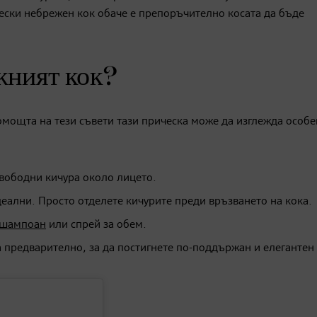
чески небрежен кок обаче е препоръчително косата да бъде
жният кок?
помощта на тези съвети тази прическа може да изглежда особ
свободни кичура около лицето.
деални. Просто отделете кичурите преди връзването на кока.
 шампоан
или спрей за обем.
 предварително, за да постигнете по-поддържан и елегантен