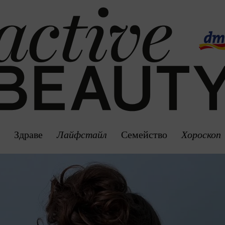
а
Здраве
Лайфстайл
Семейство
Хороскоп