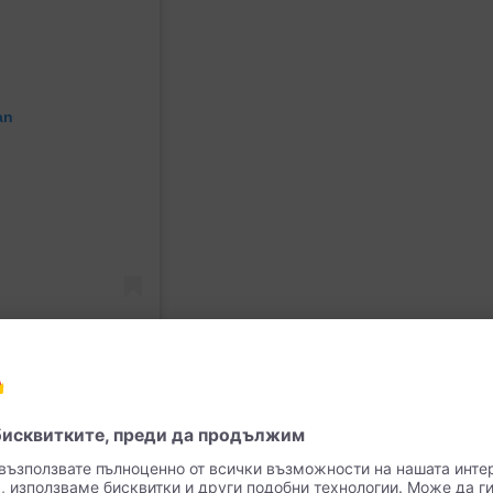
an
пулярен?