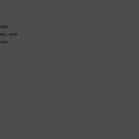
ежда
чин, или
енно