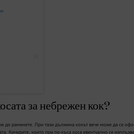
an
косата за небрежен кок?
поне до раменете. При тази дължина кокът вече може да се оф
та. Кичурите, които при по-къса коса евентуално се изплъзва