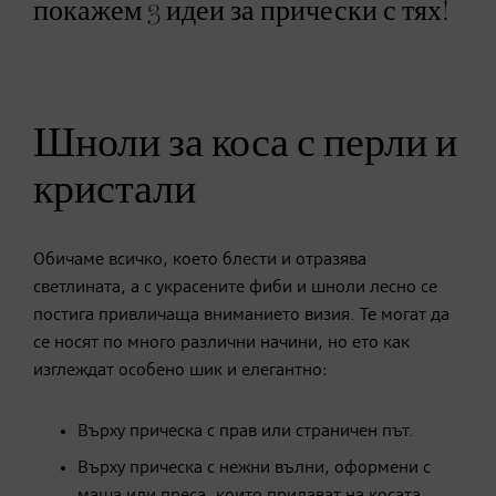
покажем 3 идеи за прически с тях!
Шноли за коса с перли и
кристали
Обичаме всичко, което блести и отразява
светлината, а с украсените фиби и шноли лесно се
постига привличаща вниманието визия. Те могат да
се носят по много различни начини, но ето как
изглеждат особено шик и елегантно:
Върху прическа с прав или страничен път.
Върху прическа с нежни вълни, оформени с
маша или преса, които придават на косата