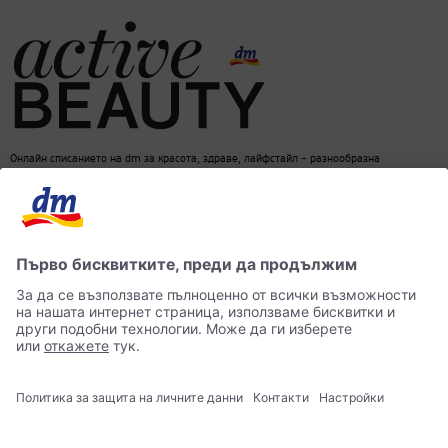
Онлайн списанието на dm за красота, здраве, лайфстайл – разнообразна
информация за един балансиран начин на живот
dm онлайн магазин
Контакти
Лични данни
достъпност
Становище за употреба на изкуствен интелект (ИИ)