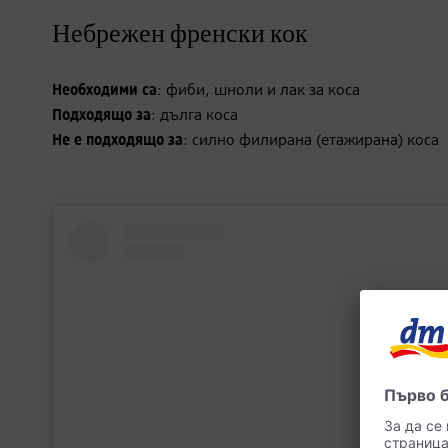
Небрежен френски кок
Необходими са
: фиби, шноли и лак за коса
Подходящо за
: дълга коса
Не е подходящо за
: силно филирана (етажирана) коса