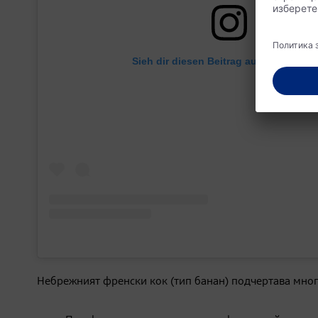
Sieh dir diesen Beitrag auf Instagram 
Небрежният френски кок (тип банан) подчертава много