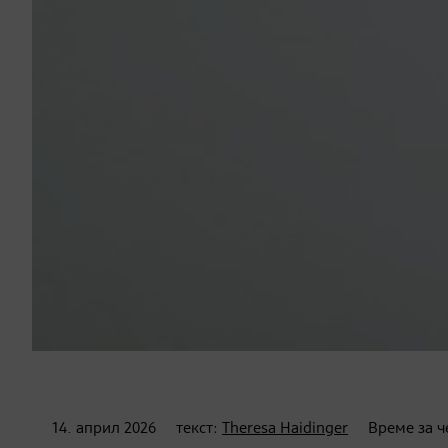
14. април
2026
текст:
Theresa Haidinger
Време за ч