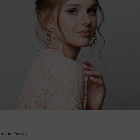
етене:
6
мин