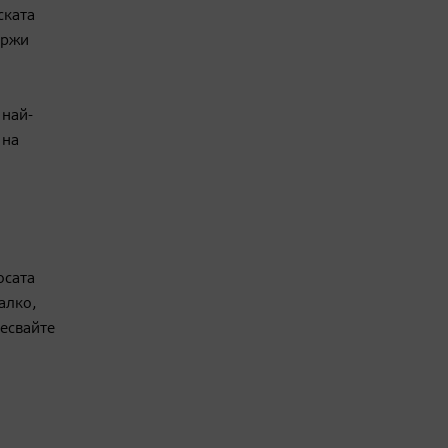
ската
ържи
 най-
 на
осата
алко,
ресвайте