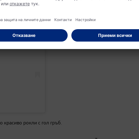
an
 красиво рокли с гол гръб.