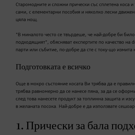
Старомодните и сложни прически със сплетена коса и 
сами, с елементарни пособия и няколко лесни движе
цяла нощ.
"В миналото често се твърдеше, че най-добре би било 
подходящият", обясняват експертите по качество на 
парти или събитие, по-добре да сте с току-що измита 
Подготовката е всичко
Още в мокро състояние косата Ви трябва да е правилн
трябва равномерно да се нанесе пяна, за да се оформ
след това нанесете продукт за топлинна защита и изс
в желаната посока. Най-добре е да използвате сешоар
1. Прически за бала подх