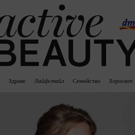
а
Здраве
Лайфстайл
Семейство
Хороскоп