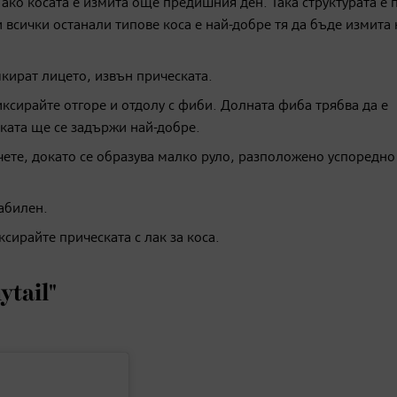
ако косата е измита още предишния ден. Така структурата е 
 всички останали типове коса е най-добре тя да бъде измита 
мкират лицето, извън прическата.
иксирайте отгоре и отдолу с фиби. Долната фиба трябва да е
ската ще се задържи най-добре.
чете, докато се образува малко руло, разположено успоредно
табилен.
сирайте прическата с лак за коса.
ytail"