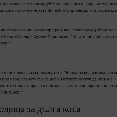
тонове лак вече са демоде! Модерно е да си направите приче
ния ще постигнете новата Ви любима прическа, която ще изд
да сте си измили косата предния ден, този подход обаче не е
dm Ренате Харер и Сузане Форобоско. "Когато ще присъствате
коса."
о подготвена, казват експертите. "Веднага след измиване в к
и при изсушаването със сешоар. Оставете косата да изсъхне м
ушете с четка с широка и плоска част, като едновременно раз
 с дифузер."
одяща за дълга коса