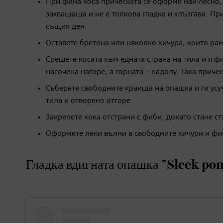
При фина коса прическата се оформя най-лесно, 
захващаща и не е толкова гладка и хлъзгава. При
същия ден.
Оставете бретона или няколко кичура, които ра
Срешете косата към едната страна на тила и я ф
насочена нагоре, а горната – надолу. Така приче
Съберете свободните краища на опашка и ги усу
тила и отворено отгоре.
Закрепете кока отстрани с фиби, докато стане с
Оформете леки вълни в свободните кичури и фик
Гладка вдигната опашка "Sleek pon