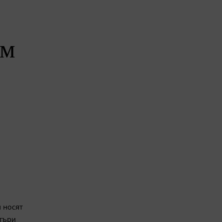
ем
и носят
етъри