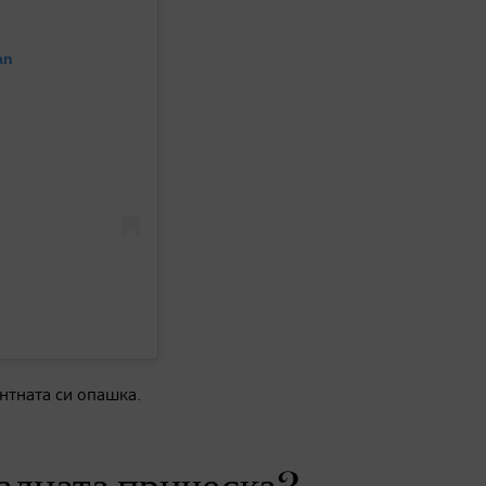
an
нтната си опашка.