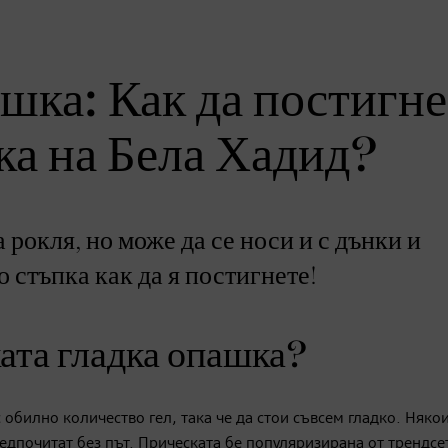
ашка: Как да постигн
ка на Бела Хадид?
 рокля, но може да се носи и с дънки и
 стъпка как да я постигнете!
ата гладка опашка?
с обилно количество гел, така че да стои съвсем гладко. Няко
предпочитат без път. Прическата бе популяризирана от трендс