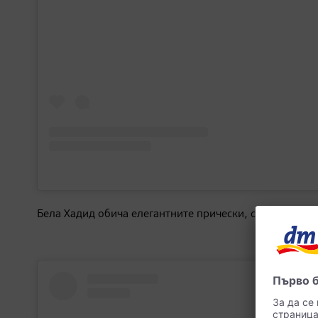
Бела Хадид обича елегантните прически, съчетани с б