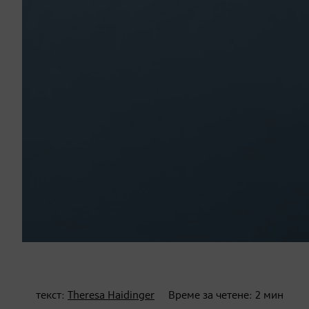
текст:
Theresa Haidinger
Време за четене:
2
мин