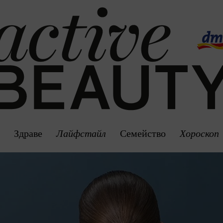
а
Здраве
Лайфстайл
Семейство
Хороскоп