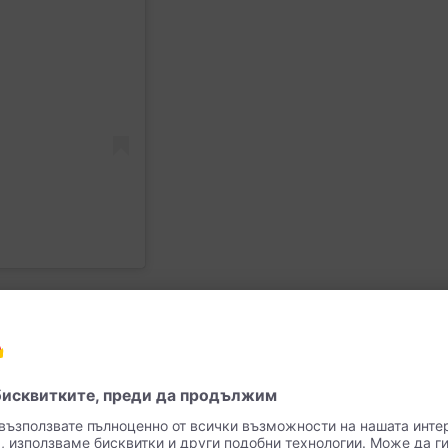
ляскав грим.