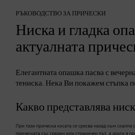
РЪКОВОДСТВО ЗА ПРИЧЕСКИ
Ниска и гладка оп
актуалната причес
Елегантната опашка пасва с вечерна
тениска. Нека Ви покажем стъпка по
Какво представлява ниск
При тази прическа косата се сресва назад към скалпа 
прическата със среден или страничен път, а други я 