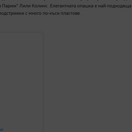
 в Париж" Лили Колинс. Елегантната опашка е най-подходяща
 подстрижки с много по-къси пластове.
an