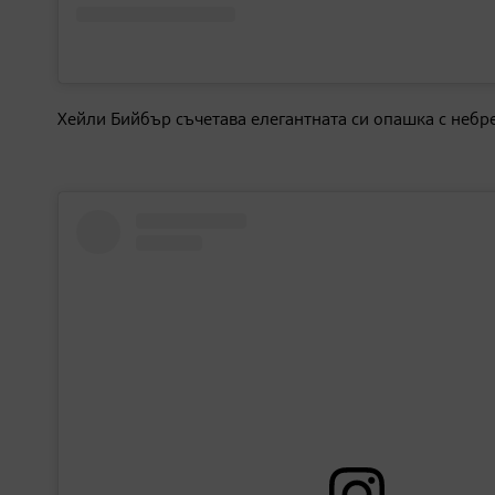
Хейли Бийбър съчетава елегантната си опашка с небр