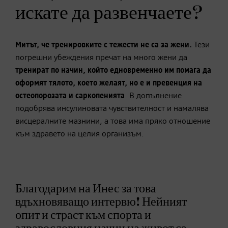
искате да развенчаете?
Митът, че тренировките с тежести не са за жени.
Тези
погрешни убеждения пречат на много жени да
тренират по начин, който едновременно им помага да
оформят тялото, което желаят, но е и превенция на
остеопорозата и саркопенията
. В допълнение
подобрява инсулиновата чувствителност и намалява
висцералните мазнини, а това има пряко отношение
към здравето на целия организъм.
Благодарим на Инес за това
вдъхновяващо интервю! Нейният
опит и страст към спорта и