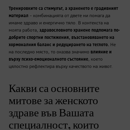
Тренировките са стимулът, а храненето е градивният
материал
– комбинацията от двете ни помага да
имаме здраво и енергично тяло. В контекста на
моята работа,
здравословното хранене подпомага по-
добрите спортни постижения, възстановяването на
хормоналния баланс и редуцирането на теглото.
Не
на последно място, то оказва значимо
влияние и
върху психо-емоционалното състояние
, което
цялостно рефлектира върху качеството на живот.
Какви са основните
митове за женското
здраве във Вашата
специалност, които