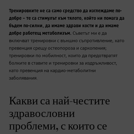
Тренировките не са само средство да изглеждаме по-
добре – те са стимулът към тялото, който ни помага да
бъдем по-силни, да имаме здрави кости и да имаме
добре работещ метаболизъм.
Съветът ми е да
включват тренировки с външно съпротивление, като
превенция срещу остеопороза и саркопения;
тренировки по мобилност, които да предотвратят
болките в ставите и тренировки за издръжливост,
като превенция на кардио-метаболитни
заболявания.
Какви са най-честите
здравословни
проблеми, с които се