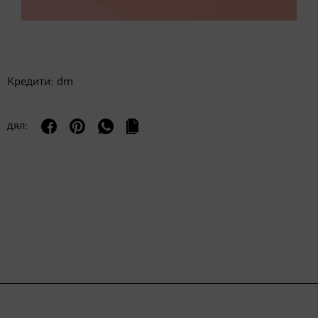
Кредити: dm
дял: