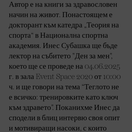
Автор е на книги за здравословен
начин на живот. Понастоящем е
докторант към катедра „Теория на
спорта“ в Национална спортна
академия. Инес Субашка ще бъде
лектор на събитето "Ден за мен",
което ще се проведе на 04.06.2025
г. в зала Event Space 2020 от 10:00
ч. и ще говори на тема “Теглото не
е всичко: тренировките като ключ
към здравето". Поканихме Инес да
сподели в блиц интервю своя опит
и мотивиращи насоки, с които