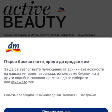
Онлайн списанието на dm за красота, здраве, лайфстайл – разнообразна
информация за един балансиран начин на живот
dm онлайн магазин
Контакти
Лични данни
достъпност
Становище за употреба на изкуствен интелект (ИИ)
© 2026 dm България ЕООД Моят магазин за козметика, парфюмерия, бебешки