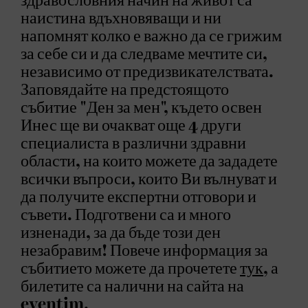
здравословния начин на живот са
наистина вдъхновяващи и ни
напомнят колко е важно да се грижим
за себе си и да следваме мечтите си,
независимо от предизвикателствата.
Заповядайте на предстоящото
събитие "Ден за мен", където освен
Инес ще ви очакват още 4 други
специалиста в различни здравни
области, на които можете да зададете
всички въпроси, които Ви вълнуват и
да получите експертни отговори и
съвети. Подготвени са и много
изненади, за да бъде този ден
незабравим! Повече информация за
събитието можете да прочетете
тук
, а
билетите са налични на сайта на
eventim
.