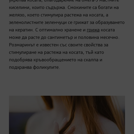
укрепва косата, благодарение на омега-3 мастните
киселини, които съдържа. Смокините са богати на
желязо, което стимулира растежа на косата, а
зеленолистните зеленчуци се грижат за образуването
на кератин. С оптимално хранене и
грижа
косата
може да расте до сантиметър и половина месечно.
Розмаринът е известен със своите свойства за
стимулиране на растежа на косата, тъй като
подобрява кръвообращението на скалпа и
подхранва фоликулите.