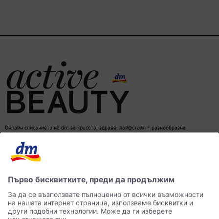
Онлайн списанието на dm за красота, здраве, лайфстайл – разнообразна
информация за един балансиран начин на живот