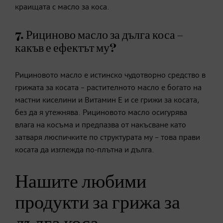
краищата с масло за коса.
7. Рициново масло за дълга коса –
какъв е ефектът му?
Рициновото масло е истинско чудотворно средство в
грижата за косата – растителното масло е богато на
мастни киселини и Витамин E и се грижи за косата,
без да я утежнява. Рициновото масло осигурява
влага на косъма и предпазва от накъсване като
затваря люспичките по структурата му – това прави
косата да изглежда по-плътна и дълга.
Нашите любими
продукти за грижа за