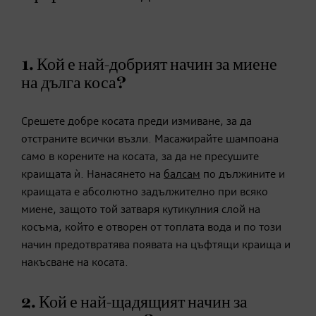
1. Кой е най-добрият начин за миене
на дълга коса?
Срешете добре косата преди измиване, за да
отстраните всички възли. Масажирайте шампоана
само в корените на косата, за да не пресушите
краищата ѝ. Нанасянето на
балсам
по дължините и
краищата е абсолютно задължително при всяко
миене, защото той затваря кутикулния слой на
косъма, който е отворен от топлата вода и по този
начин предотвратява появата на цъфтящи краища и
накъсване на косата.
2. Кой е най-щадящият начин за