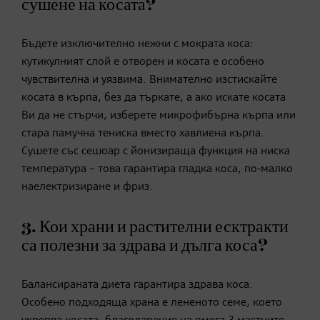
сушене на косата?
Бъдете изключително нежни с мократа коса:
кутикулният слой е отворен и косата е особено
чувствителна и уязвима. Внимателно изстискайте
косата в кърпа, без да търкате, а ако искате косата
Ви да не стърчи, изберете микрофибърна кърпа или
стара памучна тениска вместо хавлиена кърпа.
Сушете със сешоар с йонизираща функция на ниска
температура – това гарантира гладка коса, по-малко
наелектризиране и фриз.
3. Кои храни и растителни есктракти
са полезни за здрава и дълга коса?
Балансираната диета гарантира здрава коса.
Особено подходяща храна е лененото семе, което