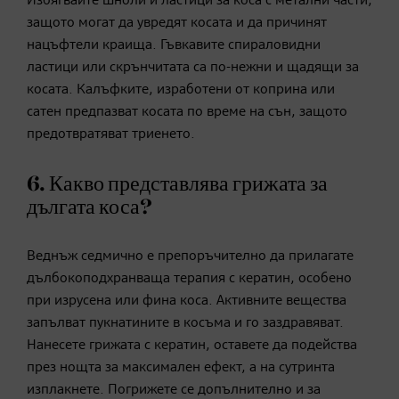
Избягвайте шноли и ластици за коса с метални части,
защото могат да увредят косата и да причинят
нацъфтели краища. Гъвкавите спираловидни
ластици или скрънчитата са по-нежни и щадящи за
косата. Калъфките, изработени от коприна или
сатен предпазват косата по време на сън, защото
предотвратяват триенето.
6. Какво представлява грижата за
дългата коса?
Веднъж седмично е препоръчително да прилагате
дълбокоподхранваща терапия с кератин, особено
при изрусена или фина коса. Активните вещества
запълват пукнатините в косъма и го заздравяват.
Нанесете грижата с кератин, оставете да подейства
през нощта за максимален ефект, а на сутринта
изплакнете. Погрижете се допълнително и за