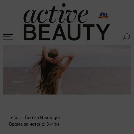
текст:
Theresa Haidinger
Време за четене:
3
мин