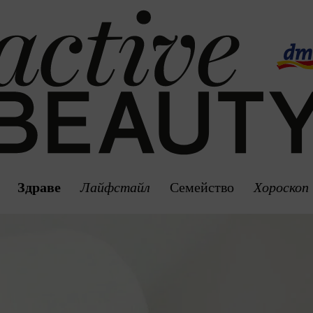
Здраве
Лайфстайл
Семейство
Хороскоп