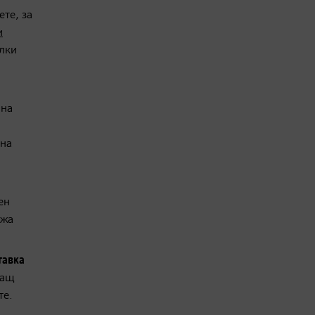
ете, за
и
ълки
 на
дна
ен
ржа
тавка
ващ
те.