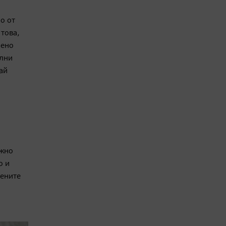
мо от
 това,
лено
ални
ай
ожно
о и
нените