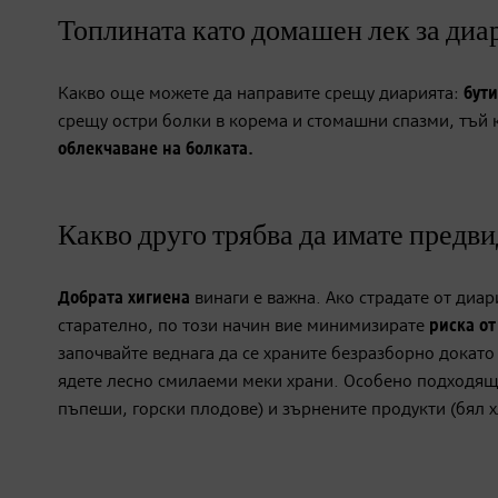
Топлината като домашен лек за диа
Какво още можете да направите срещу диарията:
бути
срещу остри болки в корема и стомашни спазми, тъй 
облекчаване на болката.
Какво друго трябва да имате предв
Добрата
хигиена
винаги е важна. Ако страдате от диар
старателно, по този начин вие минимизирате
риска о
започвайте веднага да се храните безразборно докато 
ядете лесно смилаеми меки храни. Особено подходящи
пъпеши, горски плодове) и зърнените продукти (бял х