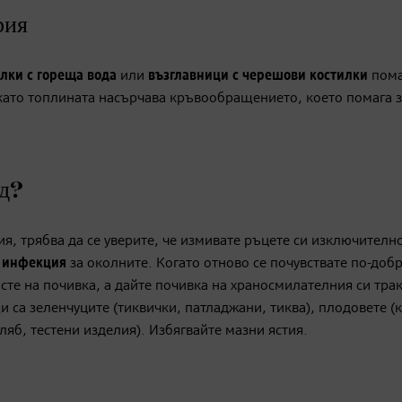
рия
лки с гореща вода
или
възглавници с черешови костилки
пома
като топлината насърчава кръвообращението, което помага 
ид?
ия, трябва да се уверите, че измивате ръцете си изключителн
т инфекция
за околните. Когато отново се почувствате по-добр
сте на почивка, а дайте почивка на храносмилателния си трак
 са зеленчуците (тиквички, патладжани, тиква), плодовете (
ляб, тестени изделия). Избягвайте мазни ястия.