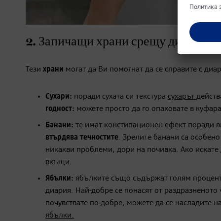
2. Запичащи храни срещу диария
Тези
храни
могат да Ви помогнат да се справите с диа
Сухари:
поради сухата си текстура
сухарът
дейст
годност:
можете просто да го опаковате в куфара
Банани:
те имат констипационен ефект поради 
втърдява течностите
. Зрелите банани са особено
никакви проблеми, дори на почивка. Ако искате 
вкъщи.
Ябълки:
ябълките също съдържат голям процен
диария. Най-добре се понасят от раздразненото 
почувствате по-добре, можете да се насладите 
ябълки.