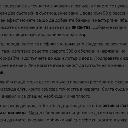
 свързване на течности в червата и всичко, от което се нужда
 тези две съставки в съотношение един L вода към 50 g
овесен
елен ефект можете също да добавите банани и настъргани яб
и искате да направите Вашата каша
пикантна
, добавете малко
а каша внимавайте за наличието на захар.
та
, поради което са и ефикасно домашно средство за лечение
 тази изпитана рецепта сварете 500 g обелени и нарязани на
 пюрирайте и допълнете до един литър с вода. Подправете с е
ене е важно. Ако нямате възможност да готвите на почивка,
ви.
твяне и също може да се поръча в повечето ресторанти е свар
оизвежда
слуз
, който свързва течността в червата. Солта съдъ
ка диария и са спешно необходими на тялото.
щи срещу диария, тъй като съдържащата се в тях
активна със
ата лигавица
.
Чаят
от боровинки също може да има успокоя
аги да имате няколко торбички
чай
със себе си, когато пътува