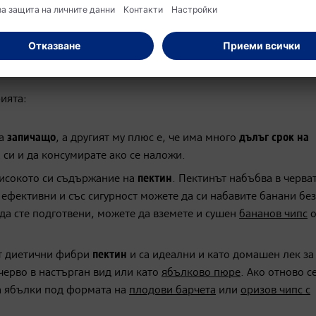
рията:
ва
запичащо
, а другият му плюс е, че има много
дълъг срок на
 си и да консумирате ако се наложи.
високото си съдържание на
пектин
. Пектинът набъбва в черва
 ефективни и със сигурност можете да си набавите банани без
да сте подготвени, можете да вземете и сушен
бананов чипс
о
т диетични фибри
пектин
и са идеални и като домашен лек за
черво в настърган вид или като
ябълково пюре
. Ако отново с
на ябълки под формата на
плодови барчета
или
оризов чипс с