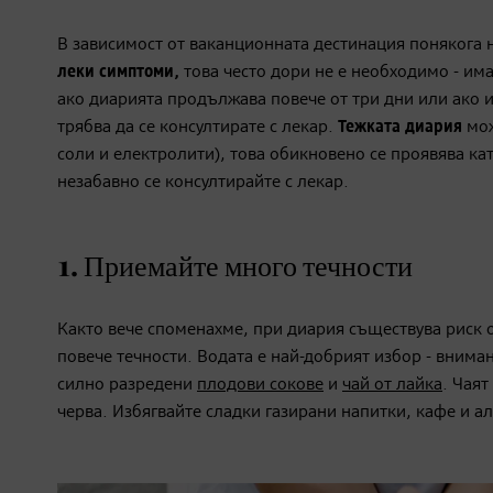
В зависимост от ваканционната дестинация понякога н
леки симптоми,
това често дори не е необходимо - им
ако диарията продължава повече от три дни или ако 
трябва да се консултирате с лекар.
Тежката диария
мож
соли и електролити), това обикновено се проявява ка
незабавно се консултирайте с лекар.
1. Приемайте много течности
Както вече споменахме, при диария съществува риск 
повече течности. Водата е най-добрият избор - внима
силно разредени
плодови сокове
и
чай от лайка
. Чая
черва. Избягвайте сладки газирани напитки, кафе и а