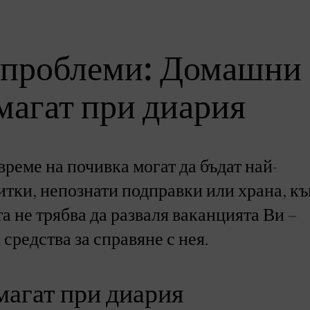
 проблеми: Домашни
омагат при диария
време на почивка могат да бъдат най-
итки, непознати подправки или храна, к
 не трябва да разваля ваканцията Ви –
редства за справяне с нея.
магат при диария