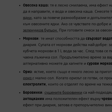
Овесена каша:
тя е лесно смилаема, има ефект на
да я направите, е вода и овесена каша. Смесете
ядки
, като за повече разнообразие и допълнит
към овесените ядки. Ако се чувствате по-добре 
зеленчуков бульон.
При готовите смеси за овесен
Моркови
: те имат способността да
свързват вода
диария. Супата от моркови действа най-добре: за
кубчета моркови в 1 L вода за час. След това се
чаена лъжичка сол. Продължително време за вар
алтернативно можете да хапнете и
сурови морко
Ориз
: ястие, което също е много лесно за приго
ориз
с малко сол. Когато оризът се готви, се пр
електролити
, които се отделят по време на теж
Боровинки
:
сушените боровинки
са най-подходя
антоцианин
има положителен ефект върху
чревн
ефект при диария, затова е препоръчително вин