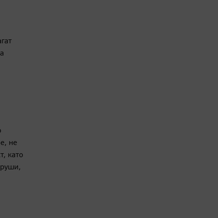
гат
за
о
е, не
т, като
круши,