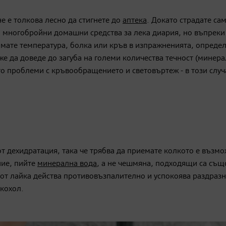
е е толкова лесно да стигнете до
аптека
. Докато страдате са
а многобройни домашни средства за лека диария, но въпреки
имате температура, болка или кръв в изпражненията, опреде
е да доведе до загуба на големи количества течност (минер
то проблеми с кръвообращението и световъртеж - в този случ
от дехидратация, така че трябва да приемате колкото е възм
ние, пийте
минерална вода
, а не чешмяна, подходящи са същ
т от лайка действа противовъзпалително и успокоява раздраз
лкохол.