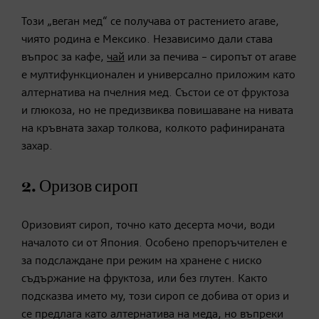
Този „веган мед“ се получава от растението агаве,
чиято родина е Мексико. Независимо дали става
въпрос за кафе,
чай
или за печива – сиропът от агаве
е мултифункционален и универсално приложим като
алтернатива на пчелния мед. Състои се от фруктоза
и глюкоза, но не предизвиква повишаване на нивата
на кръвната захар толкова, колкото рафинираната
захар.
2. Оризов сироп
Оризовият сироп, точно като десерта мочи, води
началото си от Япония. Особено препоръчителен е
за подслаждане при режим на хранене с ниско
съдържание на фруктоза, или без глутен. Както
подсказва името му, този сироп се добива от ориз и
се предлага като алтернатива на меда, но въпреки