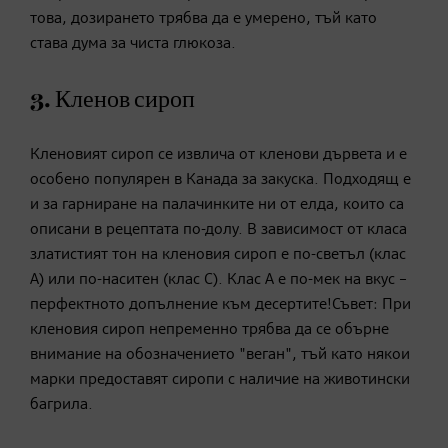
това, дозирането трябва да е умерено, тъй като
става дума за чиста глюкоза.
3. Кленов сироп
Кленовият сироп се извлича от кленови дървета и е
особено популярен в Канада за закуска. Подходящ е
и за гарниране на палачинките ни от елда, които са
описани в рецептата по-долу. В зависимост от класа
златистият тон на кленовия сироп е по-светъл (клас
А) или по-наситен (клас С). Клас А е по-мек на вкус –
перфектното допълнение към десертите!Съвет: При
кленовия сироп непременно трябва да се обърне
внимание на обозначението "веган", тъй като някои
марки предоставят сиропи с наличие на животински
багрила.