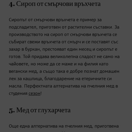
4. Сироп от смърчови връхчета
Сиропът от смърчови връхчета е пример за
подсладител, приготвен от растителни съставки. За
производството на сироп от смърчови връхчета се
събират свежи връхчета от смърч и се поставят със
захар в буркан, престояват един месец и сиропът е
готов. Той придава великолепна сладост не само на
чайовете, но може да се маже и на филия като
вегански мед, а също така е добре познат домашен
лек за кашлица, благодарение на етеричните си
масла. Перфектната алтернатива на пчелния мед в
студения
сезон
!
5. Мед от глухарчета
Още една алтернатива на пчелния мед, приготвена