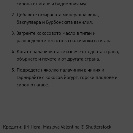
сиропа от агаве и бадемовия мус.
Добавете газираната минерална вода,
бакпулвера и Бурбонската ванилия.
Загрейте кокосовото масло в тиган и
разпределете тестото за палачинки в тигана.
Когато палачинката се изпече от едната страна,
обърнете и печете и от другата страна.
Подредете няколко палачинки в чиния и
гарнирайте с кокосов йогурт, горски плодове и
сироп от агаве.
Кредити: Jiri Hera, Maslova Valentina © Shutterstock