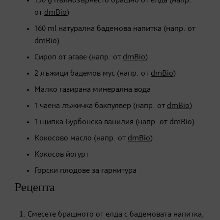
150 g пълнозърнесто брашно от елда (напр.
от
dmBio
)
160 ml натурална бадемова напитка (напр. от
dmBio
)
Сироп от агаве (напр. от
dmBio
)
2 лъжици бадемов мус (напр. от
dmBio
)
Малко газирана минерална вода
1 чаена лъжичка бакпулвер (напр. от
dmBio
)
1 щипка Бурбонска ванилия (напр. от
dmBio
)
Кокосово масло (напр. от
dmBio
)
Кокосов йогурт
Горски плодове за гарнитура
Рецепта
Смесете брашното от елда с бадемовата напитка,