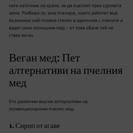
като източник на храна, за да оцелеят през суровата
зима. Разбира се, има пчелари, които работят във
възможно най-голяма степен в хармония с пчелите и
вадят само излишния мед – от това обаче той не
става веган.
Веган мед: Пет
алтернативи на пчелния
мед
Ето различни вкусни алтернативи на
конвенционалния пчелен мед:
1. Сироп от агаве