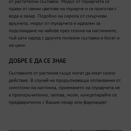
от растителни съставки. Медът от глухарчета се
прави от свежи цветове на глухарче и се приготвя с
вода и захар. Подобно на сиропа от смърчови
връхчета, медът от глухарчета е идеален за
подслаждане на чайове през сезона на настинките,
тъй като наред с другите полезни съставки е богат и
на цинк.
ДОБРЕ Е ДА СЕ ЗНАЕ
Съставките от растения също могат да имат силно
действие.
В случай на продължаващи оплаквания от
симптоми на настинка, приемането на глухарчета не
е препоръчително, затова, моля, консултирайте се
предварително с Вашия лекар или фармацевт.