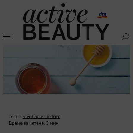
текст:
Stephanie Lindner
Време за четене:
3
мин