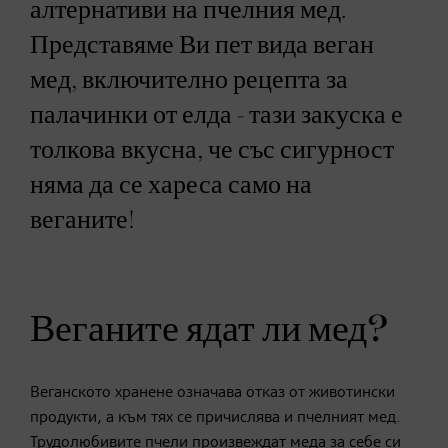
алтернативи на пчелния мед.
Представяме Ви пет вида веган
мед, включително рецепта за
палачинки от елда - тази закуска е
толкова вкусна, че със сигурност
няма да се хареса само на
веганите!
Веганите ядат ли мед?
Веганското хранене означава отказ от животински
продукти, а към тях се причислява и пчелният мед.
Трудолюбивите пчели произвеждат меда за себе си