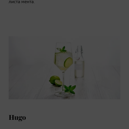
листа мента.
Hugo