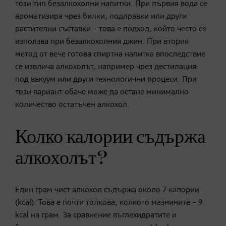
този тип безалкохолни напитки. При първия вода се
ароматизира чрез билки, подправки или други
растителни съставки – това е подход, който често се
използва при безалкохолния джин. При втория
метод от вече готова спиртна напитка впоследствие
се извлича алкохолът, например чрез дестилация
под вакуум или други технологични процеси. При
този вариант обаче може да остане минимално
количество остатъчен алкохол.
Колко калории съдържа
алкохолът?
Един грам чист алкохол съдържа около 7 калории
(kcal). Това е почти толкова, колкото мазнините – 9
kcal на грам. За сравнение въглехидратите и