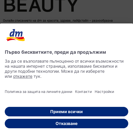
Онлайн списанието на dm за красота, здраве, лайфстайл – разнообразна
информация за един балансиран начин на живот
dm онлайн магазин
Контакти
Лични данни
достъпност
Становище за употреба на изкуствен интелект (ИИ)
© 2026 dm България ЕООД Моят магазин за козметика, парфюмерия, бебешки
продукти, здравословно хранене, стоки за дома, храна за домашни любимци и много
други.