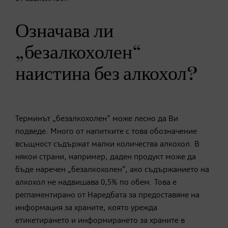
Означава ли
„безалкохолен“
наистина без алкохол?
Терминът „безалкохолен“ може лесно да Ви
подведе. Много от напитките с това обозначение
всъщност съдържат малки количества алкохол. В
някои страни, например, даден продукт може да
бъде наречен „безалкохолен“, ако съдържанието на
алкохол не надвишава 0,5% по обем. Това е
регламентирано от Наредбата за предоставяне на
информация за храните, която урежда
етикетирането и информирането за храните в