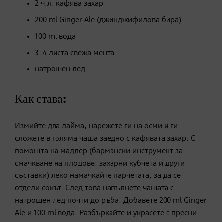
2 ч.л. кафява захар
200 ml Ginger Ale (джинджифилова бира)
100 ml вода
3–4 листа свежа мента
натрошен лед
Как става:
Измийте два лайма, нарежете ги на осми и ги
сложете в голяма чаша заедно с кафявата захар. С
помощта на мадлер (бармански инструмент за
смачкване на плодове, захарни кубчета и други
съставки) леко намачкайте парчетата, за да се
отдели сокът. След това напълнете чашата с
натрошен лед почти до ръба. Добавете 200 ml Ginger
Ale и 100 ml вода. Разбъркайте и украсете с пресни