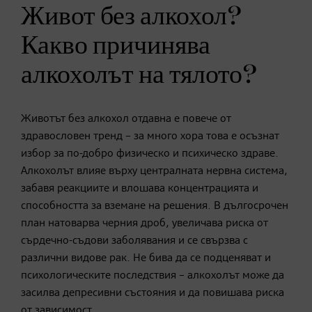
Живот без алкохол?
Какво причинява
алкохолът на тялото?
Животът без алкохол отдавна е повече от
здравословен тренд – за много хора това е осъзнат
избор за по-добро физическо и психическо здраве.
Алкохолът влияе върху централната нервна система,
забавя реакциите и влошава концентрацията и
способността за вземане на решения. В дългосрочен
план натоварва черния дроб, увеличава риска от
сърдечно-съдови заболявания и се свързва с
различни видове рак. Не бива да се подценяват и
психологическите последствия – алкохолът може да
засилва депресивни състояния и да повишава риска
от зависимост.