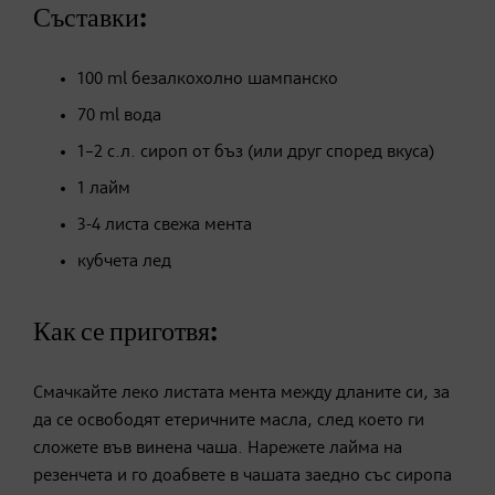
Съставки:
100 ml безалкохолно шампанско
70 ml вода
1–2 с.л. сироп от бъз (или друг според вкуса)
1 лайм
3-4 листа свежа мента
кубчета лед
Как се приготвя:
Смачкайте леко листата мента между дланите си, за
да се освободят етеричните масла, след което ги
сложете във винена чаша. Нарежете лайма на
резенчета и го доабвете в чашата заедно със сиропа