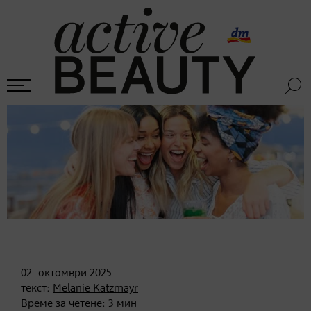
02. октомври
2025
текст:
Melanie Katzmayr
Време за четене:
3
мин