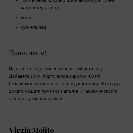
100 ml безалкохолно шампанско (или тоник
като алтернатива)
вода
кубчета лед
Приготвяне:
Напълнете една винена чаша с кубчета лед.
Добавете 20 ml портокалов сироп и 100 ml
безалкохолно шампанско, след което долейте вода,
докато чашата почти се напълни. Накрая украсете
чашата с резен портокал.
Virgin Mojito