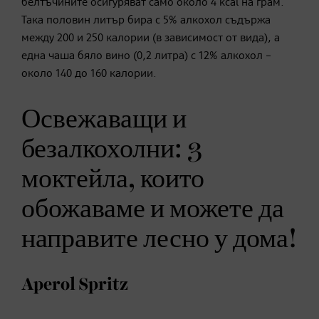
белтъчините осигуряват само около 4 kcal на грам.
Така половин литър бира с 5% алкохол съдържа
между 200 и 250 калории (в зависимост от вида), а
една чаша бяло вино (0,2 литра) с 12% алкохол –
около 140 до 160 калории.
Освежаващи и
безалкохолни: 3
моктейла, които
обожаваме и можете да
направите лесно у дома!
Aperol Spritz