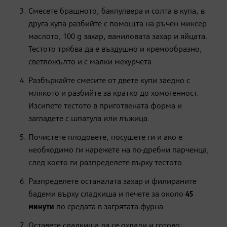
Смесете брашното, бакпулвера и солта в купа, в
друга купа разбийте с помощта на ръчен миксер
маслото, 100 g захар, ваниловата захар и яйцата.
Тестото трябва да е въздушно и кремообразно,
светложълто и с малки мехурчета.
Разбъркайте смесите от двете купи заедно с
млякото и разбийте за кратко до хомогенност.
Изсипете тестото в приготвената форма и
загладете с шпатула или лъжица.
Почистете плодовете, посушете ги и ако е
необходимо ги нарежете на по-дребни парченца,
след което ги разпределете върху тестото.
Разпределете останалата захар и филираните
бадеми върху сладкиша и печете за около
45
минути
по средата в загрятата фурна.
Оставете сладкиша да се охлади и готово: