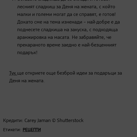
лесният сладкиш за Деня на жената, с който
малки и големи могат да се справят, е готов!
Докато сме на тема изненади – най-добре е да
поднесете сладкиша на закуска, с подходяща
аранжировка на масата. Не забравяйте, че
прекараното време заедно е най-безценният
подарък!
Тук
ще откриете още безброй идеи за подаръци за
Деня на жената.
Кредити: Carey Jaman © Shutterstock
Етикети:
РЕЦЕПТИ