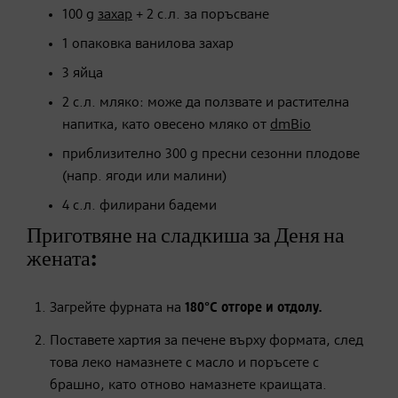
100 g
захар
+ 2 с.л. за поръсване
1 опаковка ванилова захар
3 яйца
2 с.л. мляко: може да ползвате и растителна
напитка, като овесено мляко от
dmBio
приблизително 300 g пресни сезонни плодове
(напр. ягоди или малини)
4 с.л. филирани бадеми
Приготвяне на сладкиша за Деня на
жената:
Загрейте фурната на
180°C
отгоре и отдолу.
Поставете хартия за печене върху формата, след
това леко намазнете с масло и поръсете с
брашно, като отново намазнете краищата.