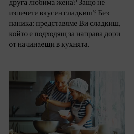
друга любима жена? Защо не
изпечете вкусен сладкиш? Без
паника: представяме Ви сладкиш,
който е подходящ за направа дори
от начинаещи в кухнята.