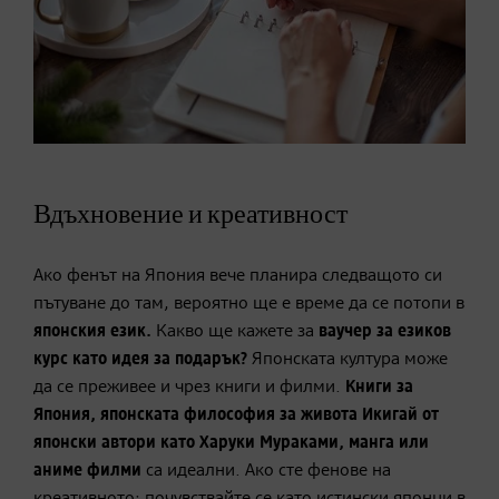
Вдъхновение и креативност
Ако фенът на Япония вече планира следващото си
пътуване до там, вероятно ще е време да се потопи в
японския език.
Какво ще кажете за
ваучер за езиков
курс като идея за подарък?
Японската култура може
да се преживее и чрез книги и филми.
Книги за
Япония, японската философия за живота Икигай от
японски автори като Харуки Мураками, манга или
аниме филми
са идеални. Ако сте фенове на
креативното: почувствайте се като истински японци в