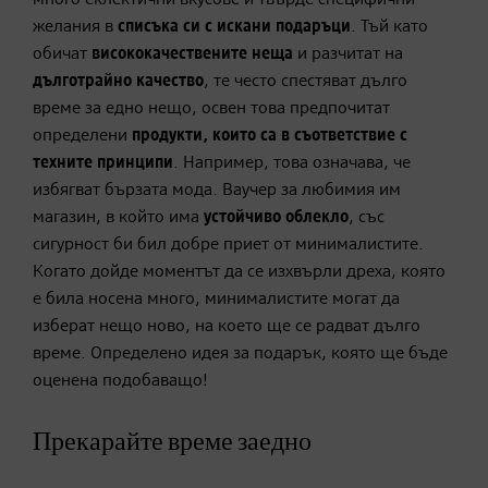
желания в
списъка си с
искани подаръци
. Тъй като
обичат
висококачествените неща
и разчитат на
дълготрайно качество
, те често спестяват дълго
време за едно нещо, освен това предпочитат
определени
продукти, които са в съответствие с
техните принципи
. Например, това означава, че
избягват бързата мода. Ваучер за любимия им
магазин, в който има
устойчиво
облекло
, със
сигурност би бил добре приет от минималистите.
Когато дойде моментът да се изхвърли дреха, която
е била носена много, минималистите могат да
изберат нещо ново, на което ще се радват дълго
време. Определено идея за подарък, която ще бъде
оценена подобаващо!
Прекарайте време заедно