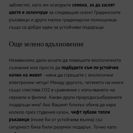
заблестят, като им осигурите
семена
,
за да засе
я
т
цветя и зеленчуци
за следващия сезон! Градинските
ръкавици и други малки градинарски помощници
също са добри идеи за устойчиви подаръци.
Още зелено вдъхновение
Независимо дали искате да повишите екологичното
съзнание или просто да
подбудите към по-устойчив
начин на живот
- няма да сгрешите с екологични
електронни четци! Между другото, четенето на книги
също спестява CO2 в сравнение с излъчването на
сериали и филми. Какви други природосъобразните
подаръци има? Ако Вашият близък обича да кара
колело през студения сезон,
чифт хубави топли
ръкавици
(може би от устойчива вълна) със
сигурност биха били разумен подарък. Точно като