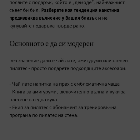
появите с подарък, който е „демоде“, най-важният
съвет би бил:
Разберете коя тенденция наистина
предизвиква вълнение
у Вашия близък
и не
купувайте подаръка твърде рано.
Основното е да си модерен
Без значение дали е чай лате, амигуруми или стенен
пилатес - просто подарете подходящите аксесоари:
- Чай лате напитка на прах с емблематична чаша
- Книга за амигуруми, включително вълна и куки за
плетене на една кука
- Екип за пилатес с абонамент за тренировъчна
програма по пилатес на стена.