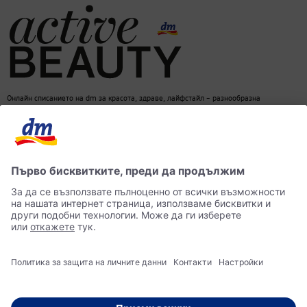
Онлайн списанието на dm за красота, здраве, лайфстайл – разнообразна
информация за един балансиран начин на живот
dm онлайн магазин
Контакти
Лични данни
достъпност
Становище за употреба на изкуствен интелект (ИИ)