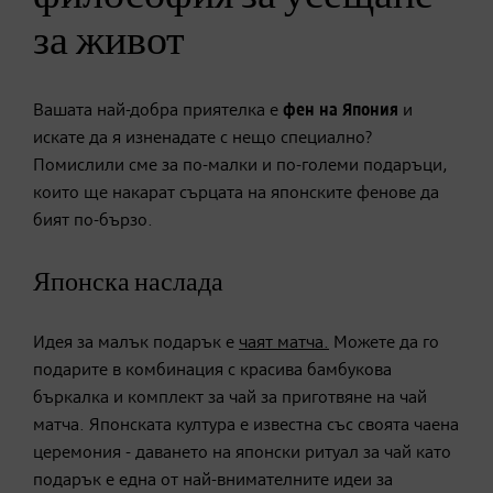
за живот
Вашата най-добра приятелка е
фен на Япония
и
искате да я изненадате с нещо специално?
Помислили сме за по-малки и по-големи подаръци,
които ще накарат сърцата на японските фенове да
бият по-бързо.
Японска наслада
Идея за малък подарък е
чаят матча.
Можете да го
подарите в комбинация с красива бамбукова
бъркалка и комплект за чай за приготвяне на чай
матча. Японската култура е известна със своята чаена
церемония - даването на японски ритуал за чай като
подарък е една от най-внимателните идеи за