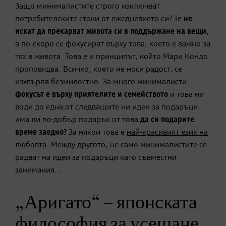
Защо минималистите строго изключват
потребителските стоки от ежедневието си? Те
не
искат да прекарват живота си в поддържане на
вещи
,
а по-скоро се фокусират върху това, което е важно за
тях в живота. Това е и принципът, който Мари Кондо
проповядва. Всичко, което не носи радост, се
изхвърля безмилостно. За много минималисти
фокусът е върху приятелите и семейството
и това ни
води до една от следващите ни идеи за подаръци:
има ли по-добър подарък от това
да си подарите
време заедно?
За някои това е
най-красивият език на
любовта
. Между другото, не само минималистите се
радват на идеи за подаръци като съвместни
занимания...
„Аригато“ – японската
философия за усещане