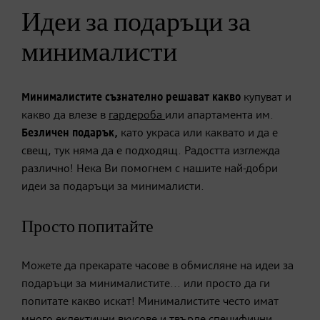
Идеи за подаръци за
минималисти
Минималистите съзнателно решават какво
купуват и
какво да влезе в
гардероба
или апартамента им.
Безличен подарък,
като украса или каквато и да е
свещ, тук няма да е подходящ. Радостта изглежда
различно! Нека Ви помогнем с нашите най-добри
идеи за подаръци за минималисти.
Просто попитайте
Можете да прекарате часове в обмисляне на идеи за
подаръци за минималистите... или просто да ги
попитате какво искат! Минималистите често имат
много еклектични вкусове и твърде специфични