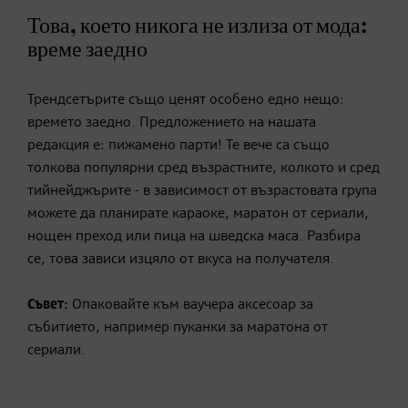
Това, което никога не излиза от мода:
време заедно
Трендсетърите също ценят особено едно нещо:
времето заедно. Предложението на нашата
редакция е: пижамено парти! Те вече са също
толкова популярни сред възрастните, колкото и сред
тийнейджърите - в зависимост от възрастовата група
можете да планирате караоке, маратон от сериали,
нощен преход или пица на шведска маса. Разбира
се, това зависи изцяло от вкуса на получателя.
Съвет:
Опаковайте към ваучера аксесоар за
събитието, например пуканки за маратона от
сериали.