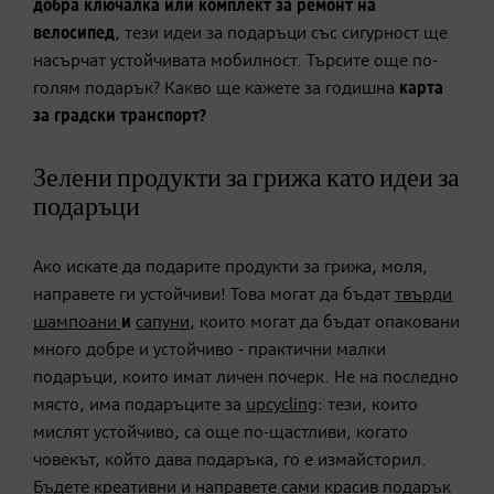
добра ключалка или комплект за ремонт на
велосипед
, тези идеи за подаръци със сигурност ще
насърчат устойчивата мобилност. Търсите още по-
голям подарък? Какво ще кажете за годишна
карта
за градски транспорт?
Зелени продукти за грижа като идеи за
подаръци
Ако искате да подарите продукти за грижа, моля,
направете ги устойчиви! Това могат да бъдат
твърди
шампоани
и
сапуни
, които могат да бъдат опаковани
много добре и устойчиво - практични малки
подаръци, които имат личен почерк. Не на последно
място, има подаръците за
upcycling
: тези, които
мислят устойчиво, са още по-щастливи, когато
човекът, който дава подаръка, го е измайсторил.
Бъдете креативни и направете сами красив подарък