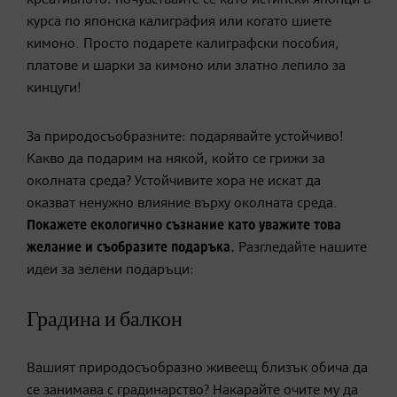
курса по японска калиграфия или когато шиете
кимоно. Просто подарете калиграфски пособия,
платове и шарки за кимоно или златно лепило за
кинцуги!
За природосъобразните: подарявайте устойчиво!
Какво да подарим на някой, който се грижи за
околната среда? Устойчивите хора не искат да
оказват ненужно влияние върху околната среда.
Покажете екологично съзнание като уважите това
желание и съобразите подаръка.
Разгледайте нашите
идеи за зелени подаръци:
Градина и балкон
Вашият природосъобразно живеещ близък обича да
се занимава с градинарство? Накарайте очите му да