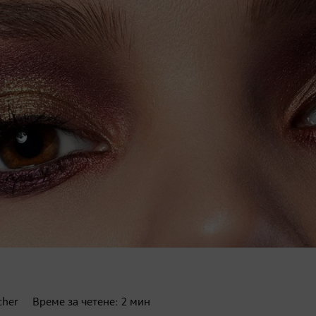
cher
Време за четене:
2
мин