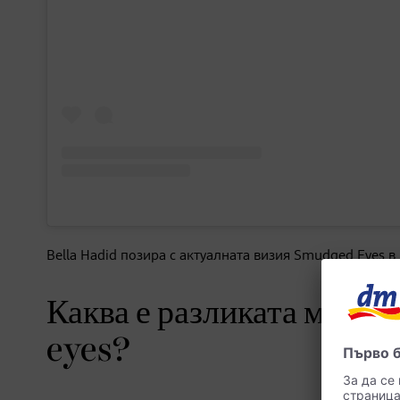
Bella Hadid позира с актуалната визия Smudged Eyes в
Каква е разликата межд
eyes?