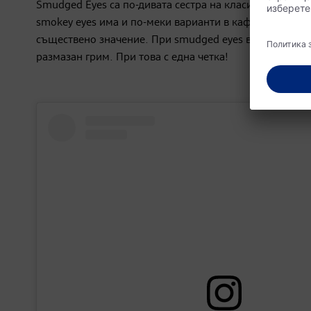
Smudged Eyes са по-дивата сестра на класическия опу
smokey eyes има и по-меки варианти в кафяво. При о
съществено значение. При smudged eyes визията се де
размазан грим. При това с една четка!