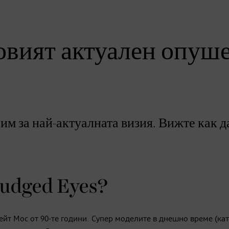
вият актуален опуш
м за най-актуалната визия. Вижте как да
mudged Eyes?
ейт Мос от 90-те години. Супер моделите в днешно време (ка