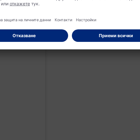
шен грим. Smudged eyes e в черната и тъмносивата гама, дока
пушения грим нежното, перфектно преливане между нюансите
йства доста по-небрежно, за да се постигне ефект на бърз, л