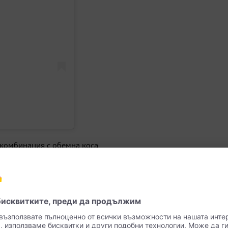
 комбинация с обемна коса.
у опушения грим и smudged