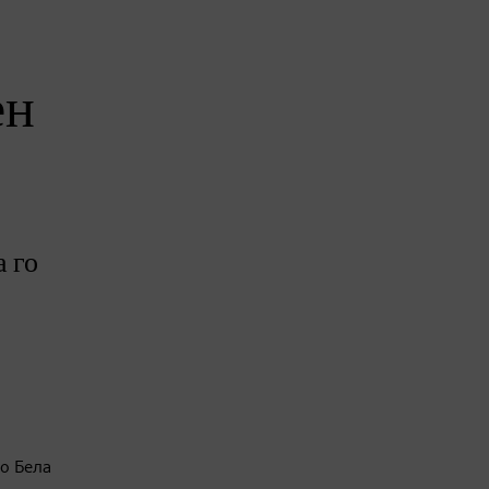
ен
 го
то Бела