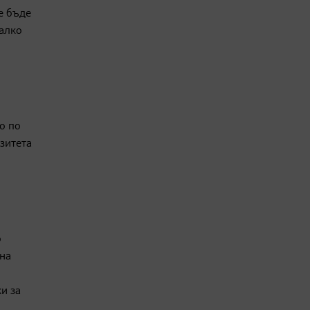
е бъде
малко
о по
зитета
о
 на
и за