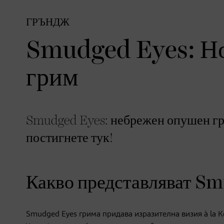
ГРЪНДЖ
Smudged Eyes: Но
грим
Smudged Eyes: небрежен опушен гри
постигнете тук!
Какво представляват S
Smudged Eyes грима придава изразителна визия à la К