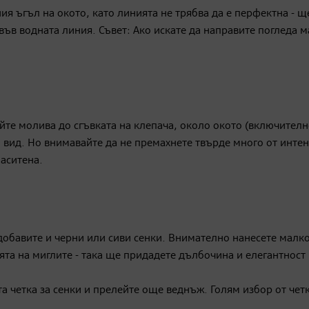
я ъгъл на окото, като линията не трябва да е перфектна - щ
във водната линия. Съвет:
Ако искате да направите погледа 
ейте молива до сгъвката на клепача, около окото (включителн
 вид. Но внимавайте да не премахнете твърде много от интен
наситена.
добавите и черни или сиви сенки. Внимателно нанесете малк
ята на миглите - така ще придадете дълбочина и елегантност
та четка за сенки и прелейте още веднъж. Голям избор от четк