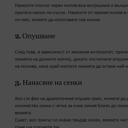
Нанесете плътно черен молив във вътрешния и външни
прелята малко по-късно. Нанесете от черния молив и 
по-мек, можете да използвате сив молив.
2. Опушване
След това, в зависимост от желания интензитет, прел
линията на долните мигли), докато постигнете опушен
на молива, нека край миглите линията да остане най-
3. Нанасяне на сенки
Ако сте фен на драматичния опушен грим, можете да 
количество сенки с четка за очна линия близо до лини
визията.
Съвет: ако гримът се окаже твърде силен, вземете чис
грим ще откриете
тук
.