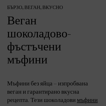
БЪРЗО, ВЕГАН, ВКУСНО
Веган
шоколадово-
фъстъчени
мъфини
Мъфини без яйца – изпробвана
веган и гарантирано вкусна
рецепта. Тези шоколадови
мъфини