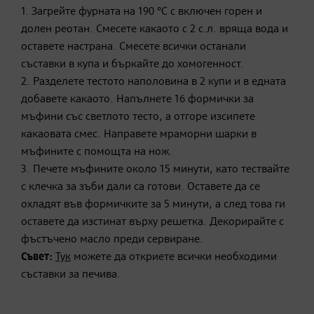
1. Загрейте фурната на 190 °C с включен горен и
долен реотан. Смесете какаото с 2 с.л. вряща вода и
оставете настрана. Смесете всички останали
съставки в купа и бъркайте до хомогенност.
2. Разделете тестото наполовина в 2 купи и в едната
добавете какаото. Напълнете 16 формички за
мъфини със светлото тесто, а отгоре изсипете
какаовата смес. Направете мраморни шарки в
мъфините с помощта на нож.
3. Печете мъфините около 15 минути, като тествайте
с клечка за зъби дали са готови. Оставете да се
охладят във формичките за 5 минути, а след това ги
оставете да изстинат върху решетка. Декорирайте с
фъстъчено масло преди сервиране.
Съвет:
Тук
можете да откриете всички необходими
съставки за печива.