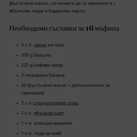
фъстъчено масло, но можете да ги замените и с
ябълково пюре и бадемово масло.
Необходими съставки за 16 мъфина
3 с.л.
какао
на прах
300 g брашно
225 g кафява захар
3 пюрирани банана
60 фъстъчено масло + допълнително за
гарниране
2 с.л.
слънчогледово олио
1 с.л.
ябълков оцет
1 ч.л. есенция ванилия
1 ч.л. сода за хляб