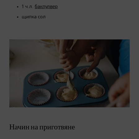
1 ч.л.
бакпулвер
щипка сол
Начин на приготвяне