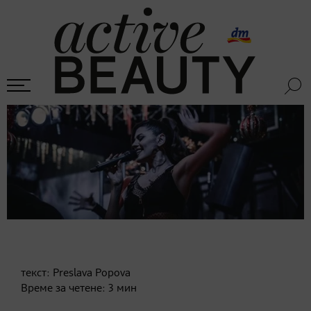
текст:
Preslava Popova
Време за четене:
3
мин