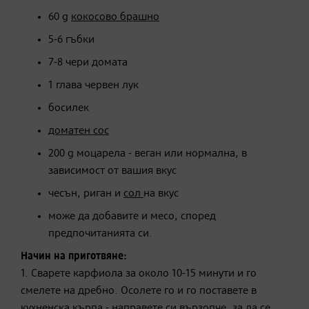
60 g
кокосово брашно
5-6 гъбки
7-8 чери домата
1 глава червен лук
босилек
доматен сос
200 g моцарела - веган или нормална, в
зависимост от вашия вкус
чесън, риган и
сол
на вкус
може да добавите и месо, според
предпочитанията си.
Начин на приготвяне:
1. Сварете карфиола за около 10-15 минути и го
смелете на дребно. Осолете го и го поставете в
кухненска кърпа - направете си вързопче, за да се