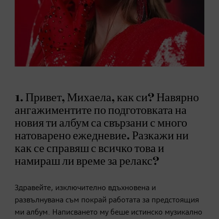
1. Привет, Михаела, как си? Навярно
ангажиментите по подготовката на
новия ти албум са свързани с много
натоварено ежедневие. Разкажи ни
как се справяш с всичко това и
намираш ли време за релакс?
Здравейте, изключително вдъхновена и
развълнувана съм покрай работата за предстоящия
ми албум. Написването му беше истинско музикално