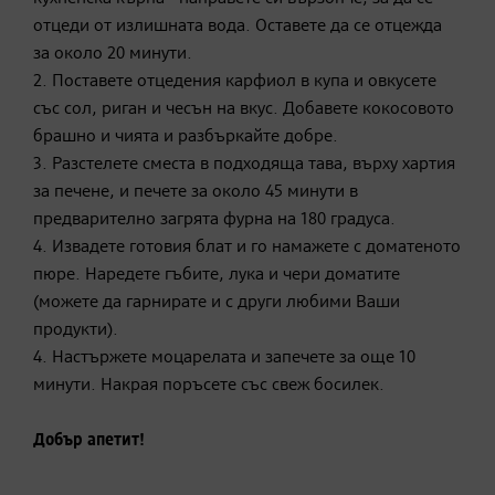
отцеди от излишната вода. Оставете да се отцежда
за около 20 минути.
2. Поставете отцедения карфиол в купа и овкусете
със сол, риган и чесън на вкус. Добавете кокосовото
брашно и чията и разбъркайте добре.
3. Разстелете сместа в подходяща тава, върху хартия
за печене, и печете за около 45 минути в
предварително загрята фурна на 180 градуса.
4. Извадете готовия блат и го намажете с доматеното
пюре. Наредете гъбите, лука и чери доматите
(можете да гарнирате и с други любими Ваши
продукти).
4. Настържете моцарелата и запечете за още 10
минути. Накрая поръсете със свеж босилек.
Добър апетит!