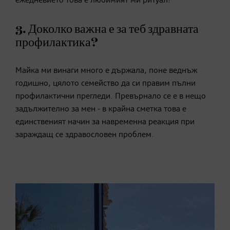
ежедневието това е любимият ми ритуал!
3. Доколко важна е за теб здравната
профилактика?
Майка ми винаги много е държала, поне веднъж
годишно, цялото семейство да си правим пълни
профилактични прегледи. Превърнало се е в нещо
задължително за мен - в крайна сметка това е
единственият начин за навременна реакция при
зараждащ се здравословен проблем.