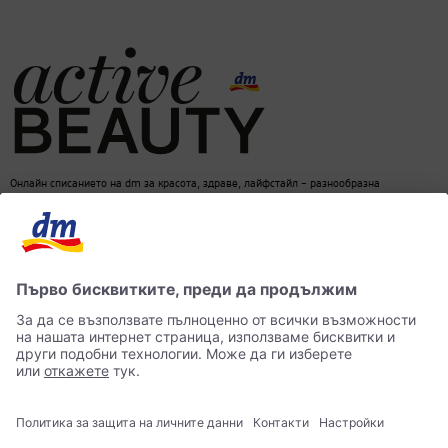
Онлайн списанието на dm за красота, здраве, лайфстайл – разнообразна
информация за един балансиран начин на живот
dm онлайн магазин
Контакти
Лични данни
достъпност
Становище за употреба на изкуствен интелект (ИИ)