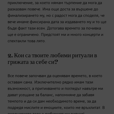
приключение, за което нямам търпение да мога да
разказвам повече. Има още доста за вършене до
финализирането му, но с радост мога да споделя, че
вече имаме фиксирана дата за издаването му и то ще
бъде факт тази есен. Дотогава времето за почивка
ще е ограничено. Предстоят ми и много концерти и
спектакли това лято.
2. Кои са твоите любими ритуали в
грижата за себе си?
Все повече започвам да оценявам времето, в което
оставам сама. Изключително рядко имам тази
възможност, а притихването и погледът навътре ми
дават усещане за баланс, напомняне да забавя
темпото и да си дам необходимото време, за да
подредя мислите и емоциите, които ме връхлитат. В