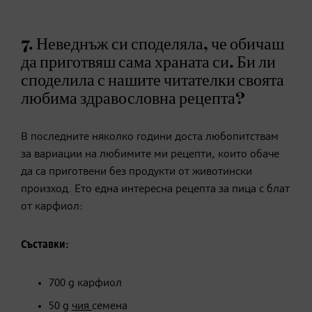
7. Неведнъж си споделяла, че обичаш
да приготвяш сама храната си. Би ли
споделила с нашите читателки своята
любима здравословна рецепта?
В последните няколко години доста любопитствам
за вариации на любимите ми рецепти, които обаче
да са приготвени без продукти от животински
произход. Ето една интересна рецепта за пица с блат
от карфиол:
Съставки:
700 g карфиол
50 g
чия
семена