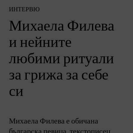
ИНТЕРВЮ
Михаела Филева
и нейните
любими ритуали
за грижа за себе
си
Михаела Филева е обичана
българска певица, текстописец,