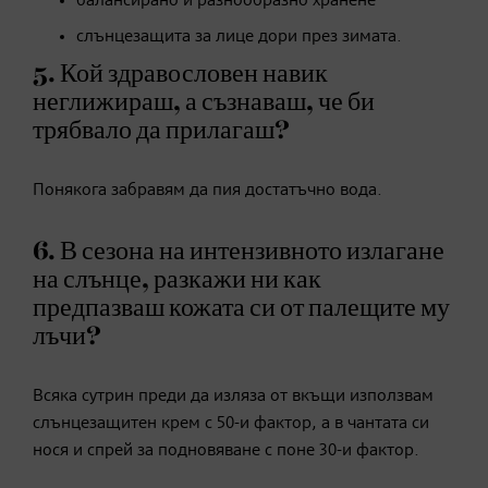
балансирано и разнообразно хранене
слънцезащита за лице дори през зимата.
5. Кой здравословен навик
неглижираш, а съзнаваш, че би
трябвало да прилагаш?
Понякога забравям да пия достатъчно вода.
6. В сезона на интензивното излагане
на слънце, разкажи ни как
предпазваш кожата си от палещите му
лъчи?
Всяка сутрин преди да изляза от вкъщи използвам
слънцезащитен крем с 50-и фактор, а в чантата си
нося и спрей за подновяване с поне 30-и фактор.