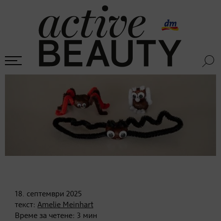
18. септември
2025
текст:
Amelie Meinhart
Време за четене:
3
мин