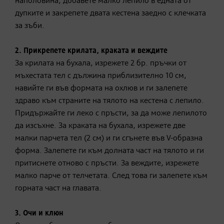
наполовина, добавете малко лепило в едната от
дупките и закрепете двата кестена заедно с клечката
за зъби.
2. Прикрепете крилата, краката и веждите
За крилата на бухала, изрежете 2 бр. пръчки от
мъхестата тел с дължина приблизително 10 см,
навийте ги във формата на охлюв и ги залепете
здраво към страните на тялото на кестена с лепило.
Придържайте ги леко с пръсти, за да може лепилото
да изсъхне. За краката на бухала, изрежете две
малки парчета тел (2 см) и ги сгънете във V-образна
форма. Залепете ги към долната част на тялото и ги
притиснете отново с пръсти. За веждите, изрежете
малко парче от телчетата. След това ги залепете към
горната част на главата.
3. Очи и клюн