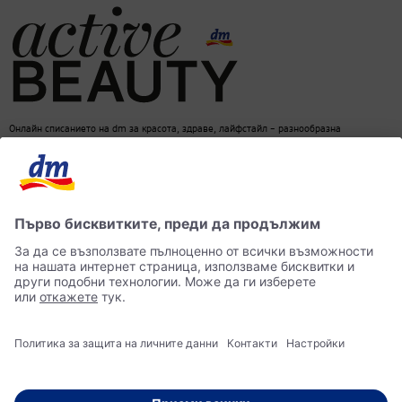
Онлайн списанието на dm за красота, здраве, лайфстайл – разнообразна
информация за един балансиран начин на живот
dm онлайн магазин
Контакти
Лични данни
достъпност
Становище за употреба на изкуствен интелект (ИИ)