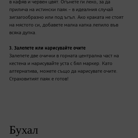
в кафяв и червен цвят. Огънете ги леко, за да
прилича на истински паяк – в идеалния случай
зигзагообразно или под ъгъл. Ако краката не стоят
на мястото си, добавете малка капка лепило във
всяка дупка.
3. Залепете или нарисувайте очите
Залепете две очички в горната централна част на
кестена и нарисувайте уста с бял маркер. Като
алтернатива, можете също да нарисувате очите.
Страховитият паяк е готов!
Бухал