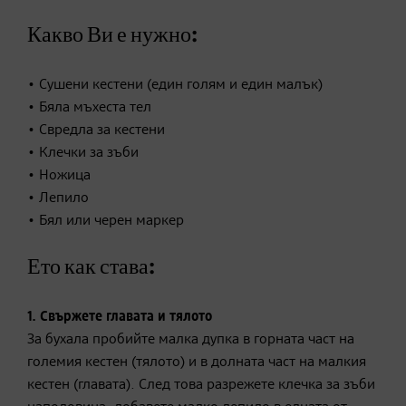
Какво Ви е нужно:
• Сушени кестени (един голям и един малък)
• Бяла мъхеста тел
• Свредла за кестени
• Клечки за зъби
• Ножица
• Лепило
• Бял или черен маркер
Ето как става:
1. Свържете главата и тялото
За бухала пробийте малка дупка в горната част на
големия кестен (тялото) и в долната част на малкия
кестен (главата). След това разрежете клечка за зъби