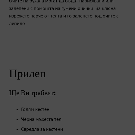
Очите на бухала могат да бъдат нарисувани или
залепени с помощта на гумени очички. За клюна
изрежете парче от телта и го залепете под очите с
лепило.
Прилеп
Ще Ви трябват:
Голям кестен
Черна мъхеста тел
Свредла за кестени