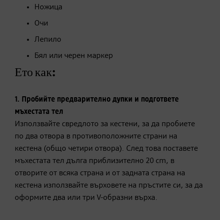
Ножица
Очи
Лепило
Бял или черен маркер
Ето как:
1. Пробийте предварително дупки и подгответе
мъхестата тел
Използвайте свредлото за кестени, за да пробиете
по два отвора в противоположните страни на
кестена (общо четири отвора). След това поставете
мъхестата тел дълга приблизително 20 cm, в
отворите от всяка страна и от задната страна на
кестена използвайте върховете на пръстите си, за да
оформите два или три V-образни върха.