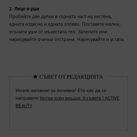
2. Лице и уши
Пробийте две дупки в горната част на кестена,
едната отдясно и едната отляво. Поставете малки,
огънати уши от мъхестата тел. Залепете или
нарисувайте очички отстрани. Нарисувайте и устата.
Имате желание за почивка? Ето как да си
направите
Уютна есен вкъщи: 6 съвета | ACTIVE
BEAUTY