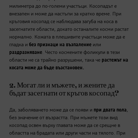
милиметра до по-големи участъци. Косопадът е
внезапен и може да настъпи за кратко време. При
кръговия косопад се наблюдава загуба на коса в
засегнатите области, докато останалите косми растат
нормално. Кожата в плешивите участъци може да е
гладка и
без признаци на възпаление
или
раздразняване
. Често космените фоликули в тези
области не са трайно разрушени, така че
растежът на
косата може да бъде възстановен.
2. Могат ли и мъжете, и жените да
бъдат засегнати от кръгов косопад?
Да, заболяването може да се появи и
при двата пола
,
без значение от възрастта. При мъжете този вид
косопад освен върху главата може да се срещне в
областта на брадата или други части на тялото. При