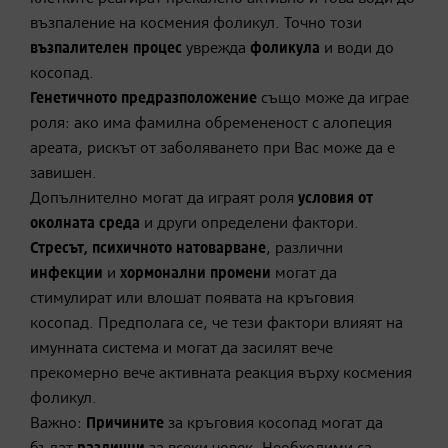
възпаление на космения фоликул. Точно този
възпалителен процес
уврежда
фоликула
и води до
косопад.
Генетичното предразположение
също може да играе
роля: ако има фамилна обремененост с алопеция
ареата, рискът от заболяването при Вас може да е
завишен.
Допълнително могат да играят роля
условия от
околната среда
и други определени фактори.
Стресът, психичното натоварване
, различни
инфекции
и
хормонални промени
могат да
стимулират или влошат появата на кръговия
косопад. Предполага се, че тези фактори влияят на
имунната система и могат да засилят вече
прекомерно вече активната реакция върху космения
фоликул.
Важно:
Причините
за кръговия косопад могат да