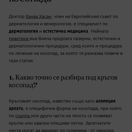
Доктор
Ханаа Хасан
, член на Европейския съвет по
дерматология и венерология, е специалист по
дерматология
и
естестична медицина
. Нейната
практика
във Виена предлага лазерни, естестични и
дерматологични процедури, сред които и процедура
по лечение на косопад, за която тя разказва повече в
тази статия.
1. Какво точно се разбира под кръгов
косопад?
Кръговият косопад, известен също като
алопеция
ареата
, е специфична форма на косопада, при която
по
скалпа
или други части на тялото се появяват
кръгли или овални плешиви петна. Засегнатите
места могат да варират по големина - от няколко