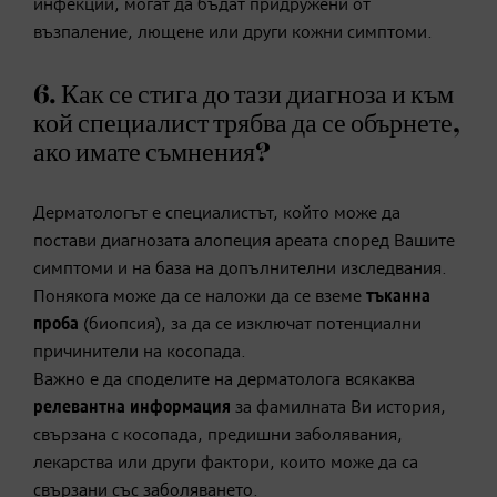
инфекции, могат да бъдат придружени от
възпаление, лющене или други кожни симптоми.
6. Как се стига до тази диагноза и към
кой специалист трябва да се обърнете,
ако имате съмнения?
Дерматологът е специалистът, който може да
постави диагнозата алопеция ареата според Вашите
симптоми и на база на допълнителни изследвания.
Понякога може да се наложи да се вземе
тъканна
проба
(биопсия), за да се изключат потенциални
причинители на косопада.
Важно е да споделите на дерматолога всякаква
релевантна информация
за фамилната Ви история,
свързана с косопада, предишни заболявания,
лекарства или други фактори, които може да са
свързани със заболяването.