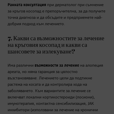
Ранната консултация
при дерматолог при съмнение
за кръгов косопад е препоръчителна, за да получите
точна диагноза и да обсъдите и предприемете най-
добрия подход към лечението.
7. Какви са възможностите за лечение
на кръговия косопад и какви са
шансовете за излекуване?
Има различни
възможности за лечение
на алопеция
ареата, но няма гаранция за цялостно
възстановяване. Лечението цели да подтикне
растежа на косата и да контролира хода на
заболяването. Към вариантите за лечение се
включват локални кортикостероиди (лосиони),
имунотерапия, контактна сенсибилизация, JAK
инхибитори (използвани за лечение на хронични