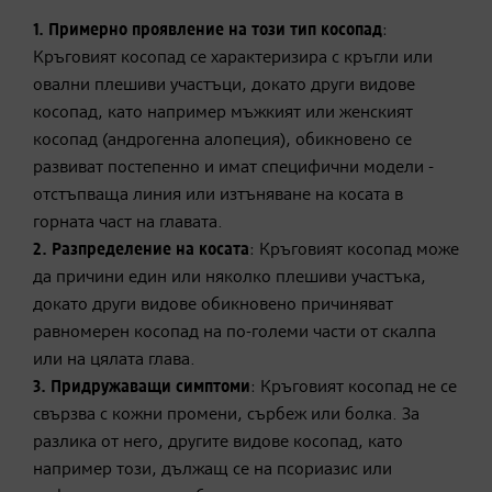
1.
Примерно проявление на този тип косопад
:
Кръговият косопад се характеризира с кръгли или
овални плешиви участъци, докато други видове
косопад, като например мъжкият или женският
косопад (андрогенна алопеция), обикновено се
развиват постепенно и имат специфични модели -
отстъпваща линия или изтъняване на косата в
горната част на главата.
2.
Разпределение на косата
: Кръговият косопад може
да причини един или няколко плешиви участъка,
докато други видове обикновено причиняват
равномерен косопад на по-големи части от скалпа
или на цялата глава.
3.
Придружаващи симптоми
: Кръговият косопад не се
свързва с кожни промени, сърбеж или болка. За
разлика от него, другите видове косопад, като
например този, дължащ се на псориазис или