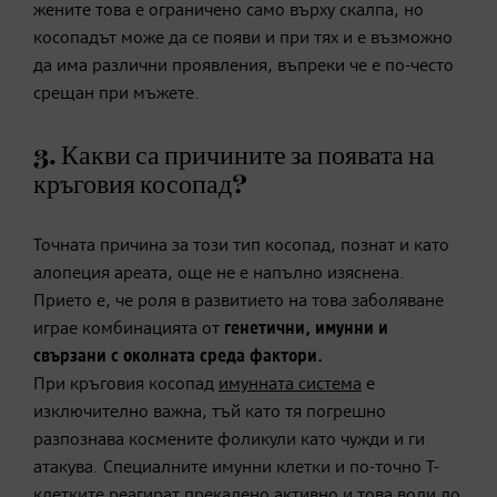
жените това е ограничено само върху скалпа, но
косопадът може да се появи и при тях и е възможно
да има различни проявления, въпреки че е по-често
срещан при мъжете.
3. Какви са причините за появата на
кръговия косопад?
Точната причина за този тип косопад, познат и като
алопеция ареата, още не е напълно изяснена.
Прието е, че роля в развитието на това заболяване
играе комбинацията от
генетични, имунни и
свързани с околната среда фактори.
При кръговия косопад
имунната система
е
изключително важна, тъй като тя погрешно
разпознава космените фоликули като чужди и ги
атакува. Специалните имунни клетки и по-точно Т-
клетките реагират прекалено активно и това води до