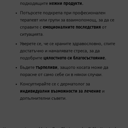
подходящите
нежни продукти.
Потърсете подкрепа при професионален
терапевт или групи за взаимопомощ, за да се
справите с
емоционалните последствия
от
ситуацията.
Уверете се, че се храните здравословно, спите
достатъчно и намалявате стреса, за да
подобрите
цялостното си благосъстояние.
Бъдете
търпеливи
, защото косата може да
порасне от само себе си в някои случаи.
Консултирайте се с дерматолог за
индивидуални възможности за лечение
и
допълнителни съвети.