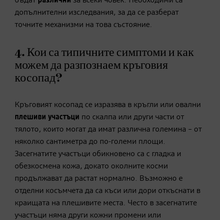
бъдат
различни
за всеки човек. Необходими са
допълнителни изследвания, за да се разберат
точните механизми на това състояние.
4. Кои са типичните симптоми и как
можем да разпознаем кръговия
косопад?
Кръговият косопад се изразява в кръгли или овални
плешиви участъци
по скалпа или други части от
тялото, които могат да имат различна големина – от
няколко сантиметра до по-големи площи.
Засегнатите участъци обикновено са с гладка и
обезкосмена кожа, докато околните косми
продължават да растат нормално. Възможно е
отделни косъмчета да са къси или дори откъснати в
краищата на плешивите места. Често в засегнатите
участъци няма други кожни промени или