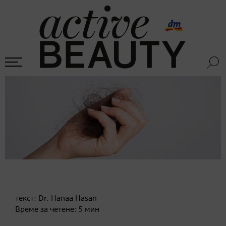
текст:
Dr. Hanaa Hasan
Време за четене:
5
мин