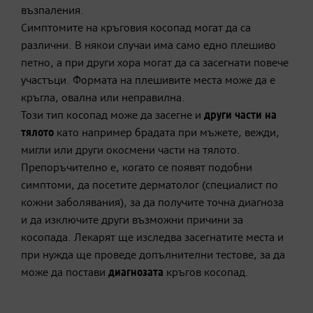
възпаления.
Симптомите на кръговия косопад могат да са
различни. В някои случаи има само едно плешиво
петно, а при други хора могат да са засегнати повече
участъци. Формата на плешивите места може да е
кръгла, овална или неправилна.
Този тип косопад може да засегне и
други части на
тялото
като например брадата при мъжете, вежди,
мигли или други окосмени части на тялото.
Препоръчително е, когато се появят подобни
симптоми, да посетите дерматолог (специалист по
кожни заболявания), за да получите точна диагноза
и да изключите други възможни причини за
косопада. Лекарят ще изследва засегнатите места и
при нужда ще проведе допълнителни тестове, за да
може да постави
диагнозата
кръгов косопад.