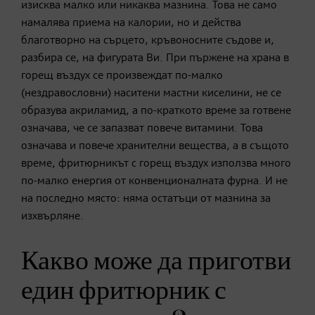
изисква малко или никаква мазнина. Това не само
намалява приема на калории, но и действа
благотворно на сърцето, кръвоносните съдове и,
разбира се, на фигурата Ви. При пържене на храна в
горещ въздух се произвеждат по-малко
(нездравословни) наситени мастни киселини, не се
образува акриламид, а по-краткото време за готвене
означава, че се запазват повече витамини. Това
означава и повече хранителни вещества, а в същото
време, фритюрникът с горещ въздух използва много
по-малко енергия от конвенционалната фурна. И не
на последно място: няма остатъци от мазнина за
изхвърляне.
Какво може да приготви
един фритюрник с