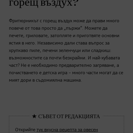
горещ въздух?
Фритюрникът с горещ въздух може да прави много
повече от това просто да „пържи“. Можете да
печете, гриловате, затопляте и приготвяте основни
ястия в него. Независимо дали става въпрос за
хрупкаво пиле, печени зеленчуци или сладкиш:
възможностите са почти безкрайни. И най-хубавата
част? Не е необходимо предварително загряване, а
почистването е детска игра – много части могат да се
мият дори в съдомиялна машина.
Открийте
тук вкусна рецепта за овесен