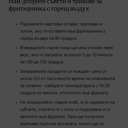
Най-добрите съвети и трикове за
фритюрника с горещ въздух
Пържените картофи остават хрупкави и
топли, ако ги оставите във фритюрника с
горещ въздух на 80 градуса.
Вчерашното парче пица ще има отново свеж
вкус, ако го загреете за около 5 до 10 минути
на 100 до 150 градуса.
Замразените продукти се нуждаят само от
около 2/3 от посоченото време на опаковката
за готвене - изберете температурата с 10-20
градуса по-висока, отколкото във фурната.
Не изхвърляйте стария хляб, а го нарежете на
кубчета, смесете го с олио и подправки и го
запечете във фурната. Така ще получите
хрупкави крутони за салата, които ще се