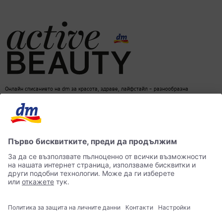
Онлайн списанието на dm за красота, здраве, лайфстайл – разнообразна
информация за един балансиран начин на живот
dm онлайн магазин
Контакти
Лични данни
достъпност
Становище за употреба на изкуствен интелект (ИИ)