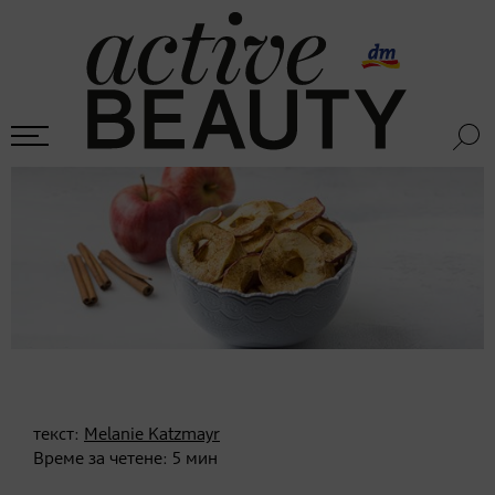
текст:
Melanie Katzmayr
Време за четене:
5
мин