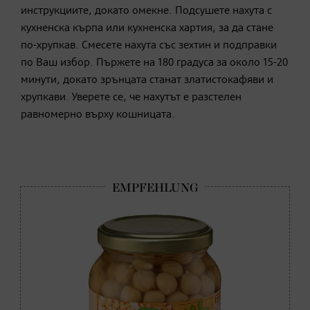
инструкциите, докато омекне. Подсушете нахута с
кухненска кърпа или кухненска хартия, за да стане
по-хрупкав. Смесете нахута със зехтин и подправки
по Ваш избор. Пържете на 180 градуса за около 15-20
минути, докато зрънцата станат златистокафяви и
хрупкави. Уверете се, че нахутът е разстелен
равномерно върху кошницата.