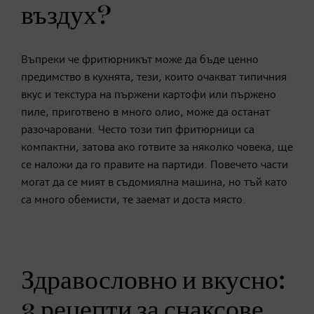
въздух?
Въпреки че фритюрникът може да бъде ценно
предимство в кухнята, тези, които очакват типичния
вкус и текстура на пържени картофи или пържено
пиле, приготвено в много олио, може да останат
разочаровани. Често този тип фритюрници са
компактни, затова ако готвите за няколко човека, ще
се наложи да го правите на партиди. Повечето части
могат да се мият в съдомиялна машина, но тъй като
са много обемисти, те заемат и доста място.
Здравословно и вкусно:
3 рецепти за снаксове,