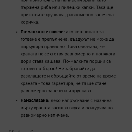
при приготвяне на панирани храни като
пържена риба или пилешки хапки. Така ще
приготвите хрупкава, равномерно запечена
коричка.
​По-малкото е повече:
ако кошницата за
готвене е препълнена, въздухът не може да
циркулира правилно. Това означава, че
храната не се сготвя равномерно и понякога
дори става кашава. По-малките порции са
готови по-бързо! Не забравяйте да
разклащате и обръщайте от време на време
храната - това гарантира, че тя ще стане
равномерно запечена и хрупкава. ​
Намасляване:
леко напръскване с мазнина
върху храната засилва вкуса и осигурява по-
равномерно изпичане.