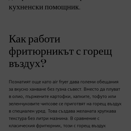
кухненски помощник.
Как работи
фритюрникът с горещ
въздух?
Познатият още като air fryer дава големи обещания
за вкусно ханване без гузна съвест. Вместо да плуват
в олио, пържените картофки, хапките, тофуто или
зеленчуковите чипсове се приготвят на горещ въздух
в специален уред. Това създава желаната хрупкава
текстура ​​без литри мазнина. В сравнение с
класическия фритюрник, този с горещ въздух