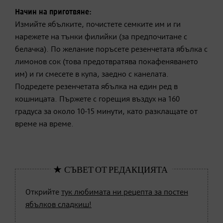
Начин на приготвяне:
Измийте ябълките, почистете семките им и ги
нарежете на тънки филийки (за предпочитане с
белачка). По желание поръсете резенчетата ябълка с
лимонов сок (това предотвратява покафеняването
им) и ги смесете в купа, заедно с канелата.
Подредете резенчетата ябълка на един ред в
кошницата. Пържете с горещия въздух на 160
градуса за около 10-15 минути, като разклащате от
време на време.
Открийте
тук любимата ни рецепта за постен
ябълков сладкиш!