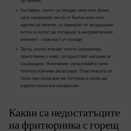
за печене.
Съставки, които са твърде леки или фини,
като например листа от билки или лист
хартия за печене, се завихрят от въздушния
поток и могат да попаднат в нагревателния
елемент - опасност от пожар!
Теста, които втасват много (например,
приготвени с мая), се приготвят направо в
кошницата. Внимание: използвайте само
топлоустойчиви аксесоари. Пластмасата се
топи при излагане на топлина и може да
отделя токсични изпарения.
Какви са недостатъците
на фритюрника с горещ