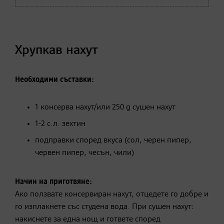
Хрупкав нахут
Необходими съставки:
1 консерва нахут/или 250 g сушен нахут
1-2 с.л. зехтин
подправки според вкуса (сол, черен пипер,
червен пипер, чесън, чили)
Начин на приготвяне:
Ако ползвате консервиран нахут, отцедете го добре и
го изплакнете със студена вода. При сушен нахут:
накиснете за една нощ и гответе според