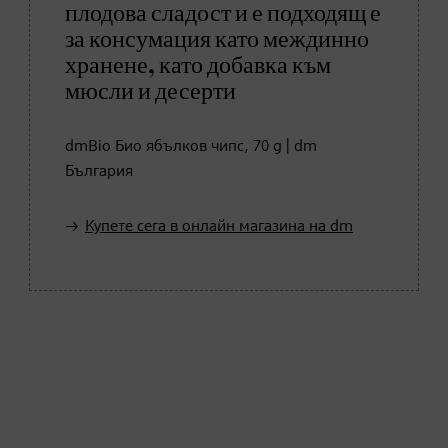
плодова сладост и е подходящ е
за консумация като междинно
хранене, като добавка към
мюсли и десерти
dmBio Био ябълков чипс, 70 g | dm
България
Купете сега в онлайн магазина на dm