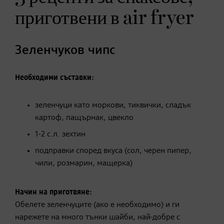
приготвени в air fryer
Зеленчуков чипс
Необходими съставки:
зеленчуци като моркови, тиквички, сладък
картоф, пащърнак, цвекло
1-2 с.л. зехтин
​подправки според вкуса (сол, черен пипер,
чили, розмарин, мащерка)
Начин на приготвяне:
Обелете зеленчуците (ако е необходимо) и ги
нарежете на много тънки шайби, най-добре с