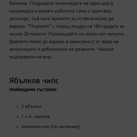
белачка. Подредете зеленчуците на един ред в
кошницата и винаги работете само с един вид
зеленчук, тъй като времето за готвене може да
варира. "Пържете" с горещ въздух на 180 градуса за
около 20 минути. Разклащайте на всеки пет минути.
Времето може да варира в зависимост от вида на
зеленчуците и дебелината на резените. Накрая
подправете на вкус.
Ябълков чипс
Необходими съставки:
2 ябълки
1 ч.л. канела
лимонов сок (по желание)