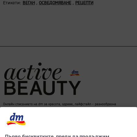
Етикети:
,
,
ВЕГАН
ОСВЕДОМЯВАНЕ
РЕЦЕПТИ
Онлайн списанието на dm за красота, здраве, лайфстайл – разнообразна
информация за един балансиран начин на живот