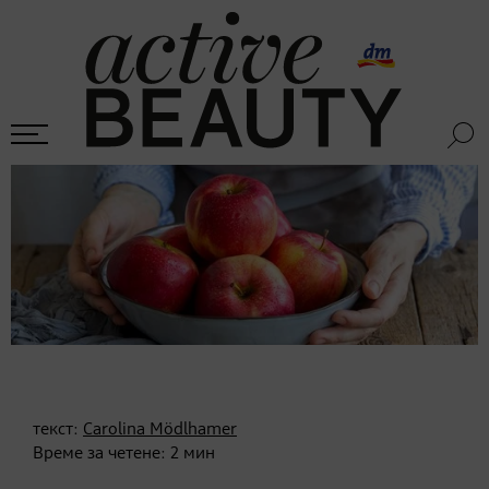
текст:
Carolina Mödlhamer
Време за четене:
2
мин