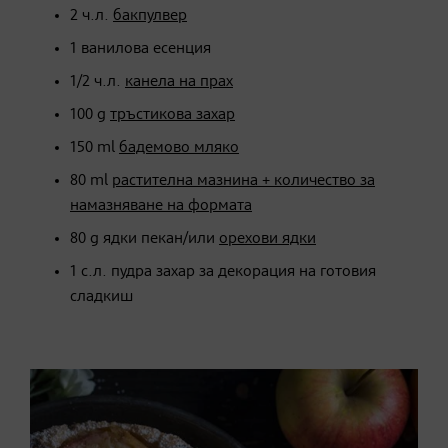
2 ч.л.
бакпулвер
1 ванилова есенция
1/2 ч.л.
канела на прах
100 g
тръстикова захар
150 ml
бадемово мляко
80 ml
растителна мазнина + количество за
намазняване на формата
80 g ядки пекан/или
орехови ядки
1 с.л. пудра захар за декорация на готовия
сладкиш