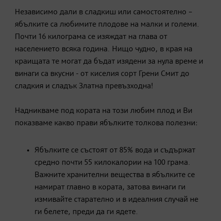
Независимо дали в сладкиш или самостоятелно –
ябълките са любимите плодове на малки и големи.
Почти 16 килограма се изяждат на глава от
населението всяка година. Нищо чудно, в края на
краищата те могат да бъдат изядени за нула време и
винаги са вкусни - от киселия сорт Грени Смит до
сладкия и сладък Златна превъзходна!
Надникваме под кората на този любим плод и Ви
показваме какво прави ябълките толкова полезни:
Ябълките се състоят от 85% вода и съдържат
средно почти 55 килокалории на 100 грама.
Важните хранителни вещества в ябълките се
намират главно в кората, затова винаги ги
измивайте старателно и в идеалния случай не
ги белете, преди да ги ядете.