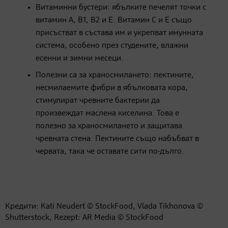
Витаминни бустери: ябълките печелят точки с
витамин А, В1, В2 и Е. Витамин С и Е също
присъстват в състава им и укрепват имунната
система, особено през студените, влажни
есенни и зимни месеци.
Полезни са за храносмилането: пектините,
несмилаемите фибри в ябълковата кора,
стимулират чревните бактерии да
произвеждат маслена киселина. Това е
полезно за храносмилането и защитава
чревната стена. Пектините също набъбват в
червата, така че оставате сити по-дълго.
Кредити: Kati Neudert © StockFood, Vlada Tikhonova ©
Shutterstock, Rezept: AR Media © StockFood