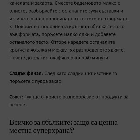
канелата и захарта. Смесете бадемовото мляко с
олиото, разбъркайте с останалите сухи съставки и
изсипете около половината от тестото във формата.
3. Покрийте с половината кръгчета ябълка тестото
във формата, поръсете малко ядки и добавете
останалото тесто. Отгоре наредете останалите
кръгчета ябълка и между тях разпределете ядките.
Печете до златистокафяво около 40 минути.
Сладък финал:
След като сладкишът изстине го
поръсете с пудра захар.
Съвет:
Тук
ще откриете разнообразие от продукти за
печене.
Всичко за ябълките: защо са ценна
местна суперхрана?