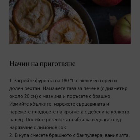
Начин на приготвяне
1. Загрейте фурната na 180 °C с включен горен и
долен реотан. Намажете тава за печене (с диаметър
около 20 см) с мазнина и поръсете с брашно.
Измийте ябълките, изрежете сърцевината и
нарежете плодовете на кръгчета с дебелина колкото
палец. Полейте резенчетата ябълка веднага след
нарязване с лимонов сок.
2. В купа смесете брашното с бакпулвера, ванилията,