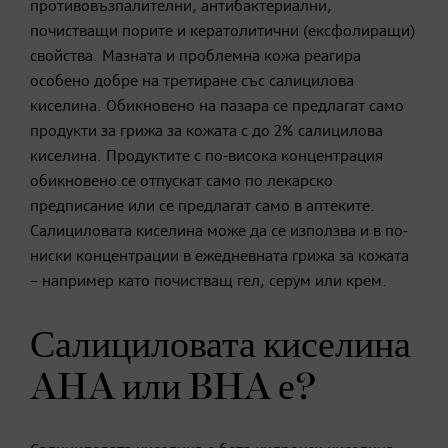
противовъзпалителни, антибактериални,
почистващи порите и кератолитични (ексфолиращи)
свойства. Мазната и проблемна кожа реагира
особено добре на третиране със салицилова
киселина. Обикновено на пазара се предлагат само
продукти за грижа за кожата с до 2% салицилова
киселина. Продуктите с по-висока концентрация
обикновено се отпускат само по лекарско
предписание или се предлагат само в аптеките.
Салициловата киселина може да се използва и в по-
ниски концентрации в ежедневната грижа за кожата
– например като почистващ гел, серум или крем.
Салициловата киселина
AHA или BHA е?