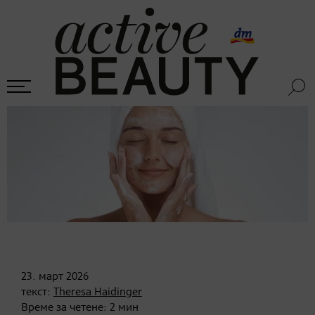
23. март
2026
текст:
Theresa Haidinger
Време за четене:
2
мин