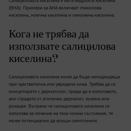
Салициловата киселина е бета-хидрокси киселина
(BHA). Примери за AHA включват гликолова
киселина, млечна киселина и лимонена киселина.
Кога не трябва да
използвате салицилова
киселина?
Салициловата киселина може да бъде неподходяща
при чувствителна или увредена кожа. Трябва да се
консултирате с дерматолог, преди да я използвате,
ако страдате от атопичен дерматит, екзема или
розацея. Въпреки че салициловата киселина се
използва за лечение на тези кожни състояния, тя
може потенциално да влоши симптомите.