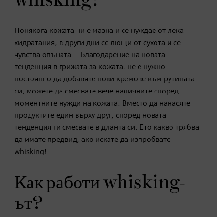
whisking?
Понякога кожата ни е мазна и се нуждае от лека
хидратация, в други дни се лющи от сухота и се
чувства опъната... Благодарение на новата
тенденция в грижата за кожата, не е нужно
постоянно да добавяте нови кремове към рутината
си, можете да смесвате вече наличните според
моментните нужди на кожата. Вместо да нанасяте
продуктите един върху друг, според новата
тенденция ги смесвате в дланта си. Ето какво трябва
да имате предвид, ако искате да изпробвате
whisking!
Как работи whisking-
ът?