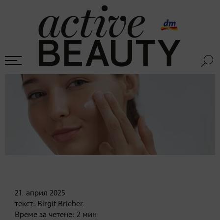
21. април
2025
текст:
Birgit Brieber
Време за четене:
2
мин