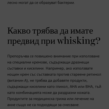
лесно могат да се образуват бактерии.
Какво трябва да имате
предвид при whisking?
Препоръчва се повишено внимание при използване
на специални кремове, съдържащи дразнещи
съставки и киселини. Например, ако използвате
нощен крем със съставката против стареене ретинол
(витамин А), не трябва да добавяте продукти,
съдържащи киселини като гликол, AHA или BHA, тъй
като комбинацията може да раздразни кожата.
Продуктите за медицинска грижа или лечение на
акне също не са подходящи за смесване.