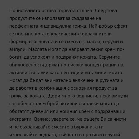
Почистването остава първата стъпка. След това
продуктите се използват за създаване на
перфектната индивидуална грижа. Най-добър ефект
се постига, когато класическите овлажнители
формират основата и се смесват с масла, серуми и
ампули. Маслата могат да направят лекия крем по-
богат, да успокоят и подхранят кожата. Серумите
обикновено съдържат по-високи концентрации на
активни съставки като пептиди и витамини, които
могат да бъдат внимателно включени в рутината и
да работят в комбинация с основния продукт за
грижа за кожата. Дори много воднисти, леки ампули
с особено голям брой активни съставки могат да
обогатят дневния или нощния крем с подхранващи
екстракти. Важно: уверете се, че ръцете Ви са чисти
и не съхранявайте смесите в буркани, а ги
използвайте веднага, тъй като в противен случай