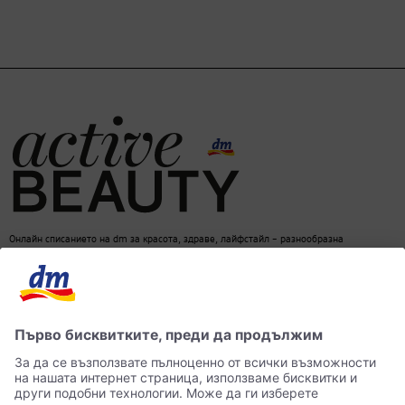
Онлайн списанието на dm за красота, здраве, лайфстайл – разнообразна
информация за един балансиран начин на живот